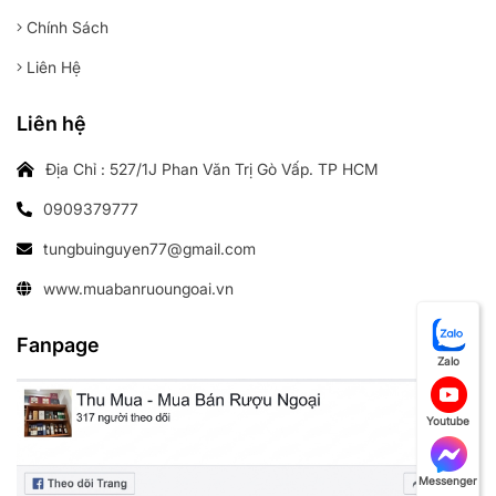
Chính Sách
Liên Hệ
Liên hệ
Địa Chỉ : 527/1J Phan Văn Trị Gò Vấp. TP HCM
0909379777
tungbuinguyen77@gmail.com
www.muabanruoungoai.vn
Fanpage
Zalo
Youtube
Messenger