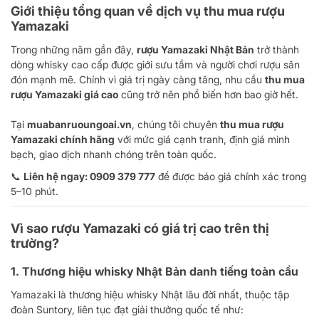
Giới thiệu tổng quan về dịch vụ thu mua rượu
Yamazaki
Trong những năm gần đây,
rượu Yamazaki Nhật Bản
trở thành
dòng whisky cao cấp được giới sưu tầm và người chơi rượu săn
đón mạnh mẽ. Chính vì giá trị ngày càng tăng, nhu cầu
thu mua
rượu Yamazaki giá cao
cũng trở nên phổ biến hơn bao giờ hết.
Tại
muabanruoungoai.vn
, chúng tôi chuyên
thu mua rượu
Yamazaki chính hãng
với mức giá cạnh tranh, định giá minh
bạch, giao dịch nhanh chóng trên toàn quốc.
📞
Liên hệ ngay: 0909 379 777
để được báo giá chính xác trong
5–10 phút.
Vì sao rượu Yamazaki có giá trị cao trên thị
trường?
1. Thương hiệu whisky Nhật Bản danh tiếng toàn cầu
Yamazaki là thương hiệu whisky Nhật lâu đời nhất, thuộc tập
đoàn Suntory, liên tục đạt giải thưởng quốc tế như: