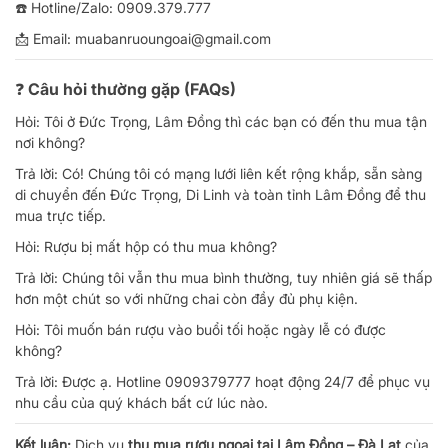
☎️ Hotline/Zalo: 0909.379.777
📩 Email: muabanruoungoai@gmail.com
❓ Câu hỏi thường gặp (FAQs)
Hỏi: Tôi ở Đức Trọng, Lâm Đồng thì các bạn có đến thu mua tận
nơi không?
Trả lời: Có! Chúng tôi có mạng lưới liên kết rộng khắp, sẵn sàng
di chuyển đến Đức Trọng, Di Linh và toàn tỉnh Lâm Đồng để thu
mua trực tiếp.
Hỏi: Rượu bị mất hộp có thu mua không?
Trả lời: Chúng tôi vẫn thu mua bình thường, tuy nhiên giá sẽ thấp
hơn một chút so với những chai còn đầy đủ phụ kiện.
Hỏi: Tôi muốn bán rượu vào buổi tối hoặc ngày lễ có được
không?
Trả lời: Được ạ. Hotline 0909379777 hoạt động 24/7 để phục vụ
nhu cầu của quý khách bất cứ lúc nào.
Kết luận:
Dịch vụ
thu mua rượu ngoại tại Lâm Đồng – Đà Lạt
của