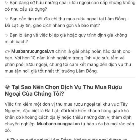
✨ Bạn đang sở hữu những chai rượu ngoại cao cấp nhưng không
có nhu cầu sử dụng?
✨ Bạn cần tìm một địa chỉ thu mua rượu ngoại tại Lâm Đồng –
Đà Lạt uy tín, giao dịch nhanh gọn và bảo mật?
✨ Bạn lo lắng về việc bị ép giá hoặc quy trình định giá không
minh bạch?
👉
Muabanruoungoai.vn
chính là giải pháp hoàn hảo dành cho
bạn. Với hơn 10 năm kinh nghiệm trong lĩnh vực sưu tầm và
phân phối rượu ngoại, chúng tôi cam kết mang đến dịch vụ thu
mua tận nơi, giá tốt nhất thị trường Lâm Đồng.
💎 Tại Sao Nên Chọn Dịch Vụ Thu Mua Rượu
Ngoại Của Chúng Tôi?
Việc tìm kiếm một đơn vị thu mua rượu ngoại tại khu vực Tây
Nguyên, đặc biệt là Đà Lạt, đôi khi khiến khách hàng gặp khó
khăn do khoảng cách địa lý hoặc thiếu những đơn vị thẩm định
chuyên nghiệp.
Muabanruoungoai.vn
tự hào xóa bỏ mọi rào cản
đó:
📍 Thu mua tận nơi tại Lâm Đồng: Không quản ngại đường xa,