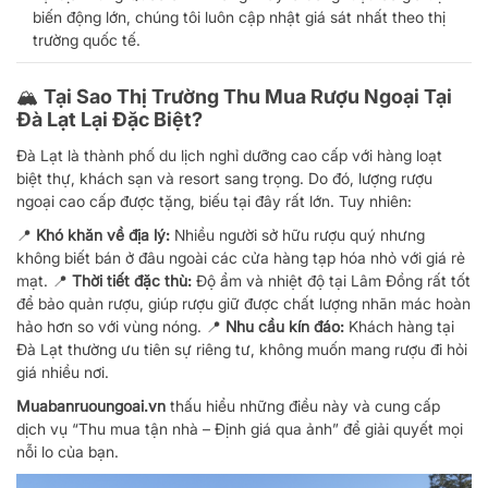
biến động lớn, chúng tôi luôn cập nhật giá sát nhất theo thị
trường quốc tế.
🏔️ Tại Sao Thị Trường Thu Mua Rượu Ngoại Tại
Đà Lạt Lại Đặc Biệt?
Đà Lạt là thành phố du lịch nghỉ dưỡng cao cấp với hàng loạt
biệt thự, khách sạn và resort sang trọng. Do đó, lượng rượu
ngoại cao cấp được tặng, biếu tại đây rất lớn. Tuy nhiên:
📍
Khó khăn về địa lý:
Nhiều người sở hữu rượu quý nhưng
không biết bán ở đâu ngoài các cửa hàng tạp hóa nhỏ với giá rẻ
mạt. 📍
Thời tiết đặc thù:
Độ ẩm và nhiệt độ tại Lâm Đồng rất tốt
để bảo quản rượu, giúp rượu giữ được chất lượng nhãn mác hoàn
hảo hơn so với vùng nóng. 📍
Nhu cầu kín đáo:
Khách hàng tại
Đà Lạt thường ưu tiên sự riêng tư, không muốn mang rượu đi hỏi
giá nhiều nơi.
Muabanruoungoai.vn
thấu hiểu những điều này và cung cấp
dịch vụ “Thu mua tận nhà – Định giá qua ảnh” để giải quyết mọi
nỗi lo của bạn.