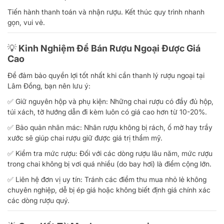
Tiến hành thanh toán và nhận rượu. Kết thúc quy trình nhanh
gọn, vui vẻ.
💡 Kinh Nghiệm Để Bán Rượu Ngoại Được Giá
Cao
Để đảm bảo quyền lợi tốt nhất khi cần thanh lý rượu ngoại tại
Lâm Đồng, bạn nên lưu ý:
✅ Giữ nguyên hộp và phụ kiện: Những chai rượu có đầy đủ hộp,
túi xách, tờ hướng dẫn đi kèm luôn có giá cao hơn từ 10-20%.
✅ Bảo quản nhãn mác: Nhãn rượu không bị rách, ố mờ hay trầy
xước sẽ giúp chai rượu giữ được giá trị thẩm mỹ.
✅ Kiểm tra mức rượu: Đối với các dòng rượu lâu năm, mức rượu
trong chai không bị vơi quá nhiều (do bay hơi) là điểm cộng lớn.
✅ Liên hệ đơn vị uy tín: Tránh các điểm thu mua nhỏ lẻ không
chuyên nghiệp, dễ bị ép giá hoặc không biết định giá chính xác
các dòng rượu quý.