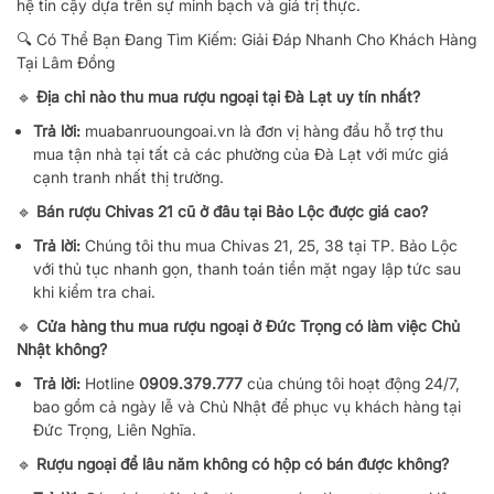
hệ tin cậy dựa trên sự minh bạch và giá trị thực.
🔍 Có Thể Bạn Đang Tìm Kiếm: Giải Đáp Nhanh Cho Khách Hàng
Tại Lâm Đồng
🔹
Địa chỉ nào thu mua rượu ngoại tại Đà Lạt uy tín nhất?
Trả lời:
muabanruoungoai.vn là đơn vị hàng đầu hỗ trợ thu
mua tận nhà tại tất cả các phường của Đà Lạt với mức giá
cạnh tranh nhất thị trường.
🔹
Bán rượu Chivas 21 cũ ở đâu tại Bảo Lộc được giá cao?
Trả lời:
Chúng tôi thu mua Chivas 21, 25, 38 tại TP. Bảo Lộc
với thủ tục nhanh gọn, thanh toán tiền mặt ngay lập tức sau
khi kiểm tra chai.
🔹
Cửa hàng thu mua rượu ngoại ở Đức Trọng có làm việc Chủ
Nhật không?
Trả lời:
Hotline
0909.379.777
của chúng tôi hoạt động 24/7,
bao gồm cả ngày lễ và Chủ Nhật để phục vụ khách hàng tại
Đức Trọng, Liên Nghĩa.
🔹
Rượu ngoại để lâu năm không có hộp có bán được không?