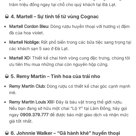
trăm triệu đồng ngay tại chỗ cho quý khách tại Đà Lạt.
🥃 4. Martell – Sự tinh tế từ vùng Cognac
Martell Cordon Bleu:
Dòng rượu huyền thoại với hương vị đậm
đà của hoa violet.
Martell Noblige:
Rất phổ biến trong các bữa tiệc sang trọng tại
các khách sạn 5 sao ở Đà Lạt.
Martell XO:
Thiết kế chai hình vòng cung đặc trưng, chúng tôi
ưu tiên thu mua những chai còn nguyên hộp cứng.
🥃 5. Remy Martin – Tinh hoa của trái nho
Remy Martin Club:
Dòng rượu có thiết kế chai góc cạnh mạnh
mẽ.
Remy Martin Louis XIII:
Đây là báu vật trong thế giới rượu.
Nếu bạn đang sở hữu một chai “Lộ Y” tại Lâm Đồng, hãy gọi
ngay
0909.379.777
để được bảo mật giao dịch và nhận mức
giá tốt nhất.
🥃 6. Johnnie Walker – “Gã hành khẻ” huyền thoại