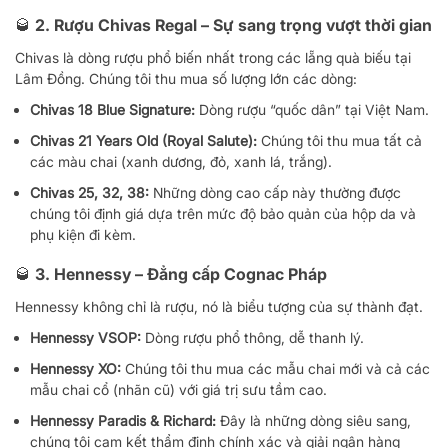
🥃 2. Rượu Chivas Regal – Sự sang trọng vượt thời gian
Chivas là dòng rượu phổ biến nhất trong các lẵng quà biếu tại
Lâm Đồng. Chúng tôi thu mua số lượng lớn các dòng:
Chivas 18 Blue Signature:
Dòng rượu “quốc dân” tại Việt Nam.
Chivas 21 Years Old (Royal Salute):
Chúng tôi thu mua tất cả
các màu chai (xanh dương, đỏ, xanh lá, trắng).
Chivas 25, 32, 38:
Những dòng cao cấp này thường được
chúng tôi định giá dựa trên mức độ bảo quản của hộp da và
phụ kiện đi kèm.
🥃 3. Hennessy – Đẳng cấp Cognac Pháp
Hennessy không chỉ là rượu, nó là biểu tượng của sự thành đạt.
Hennessy VSOP:
Dòng rượu phổ thông, dễ thanh lý.
Hennessy XO:
Chúng tôi thu mua các mẫu chai mới và cả các
mẫu chai cổ (nhãn cũ) với giá trị sưu tầm cao.
Hennessy Paradis & Richard:
Đây là những dòng siêu sang,
chúng tôi cam kết thẩm định chính xác và giải ngân hàng