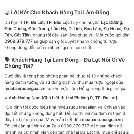
🤝 Lời Kết Cho Khách Hàng Tại Lâm Đồng
Dù bạn ở
TP. Đà Lạt, TP. Bảo Lộc
hay các huyện
Lạc Dương,
Đơn Dương, Đức Trọng, Lâm Hà, Di Linh, Bảo Lâm, Đạ Huoai, Đạ
Tẻh, Cát Tiên
, chúng tôi đều sẵn lòng phục vụ. Một cuộc gọi đến
0909.379.777
sẽ giúp bạn giải quyết nhanh chóng tủ rượu
không dùng đến của mình với giá trị cao nhất.
🗣️ Khách Hàng Tại Lâm Đồng – Đà Lạt Nói Gì Về
Chúng Tôi?
Dưới đây là tổng hợp những phản hồi thực tế từ những khách
hàng đã tin tưởng và sử dụng dịch vụ thu mua rượu ngoại của
muabanruoungoai.vn
tại khu vực Lâm Đồng trong thời gian qua:
⭐
Anh Hoàng Nam (Chủ biệt thự tại Phường 9, TP. Đà Lạt):
“Gia đình tôi được biếu khá nhiều rượu Macallan và Chivas vào
dịp Tết nhưng không dùng hết. Để lâu thì phí mà đem ra tiệm ở
đây thì bị ép giá quá. May mắn biết đến
muabanruoungoai.vn
.
Tôi chỉ cần gửi hình qua Zalo 0909.379.777, các bạn định giá
nhanh và cử nhân viên đến tận nhà tại Đà Lạt thu mua chỉ sau 2