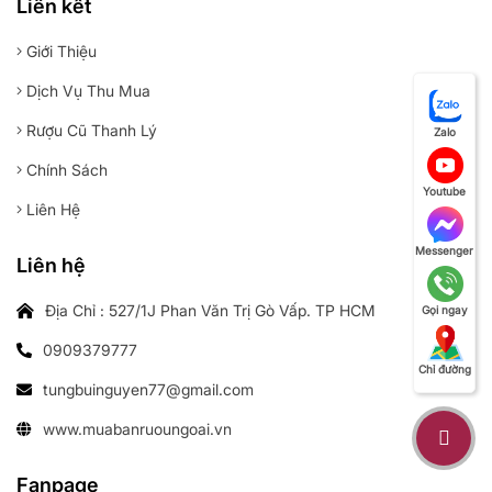
Liên kết
Giới Thiệu
Dịch Vụ Thu Mua
Rượu Cũ Thanh Lý
Zalo
Chính Sách
Youtube
Liên Hệ
Messenger
Liên hệ
Địa Chỉ : 527/1J Phan Văn Trị Gò Vấp. TP HCM
Gọi ngay
0909379777
Chỉ đường
tungbuinguyen77@gmail.com
www.muabanruoungoai.vn
Fanpage