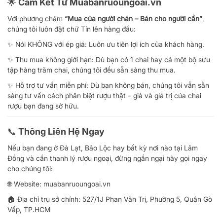
🌟 Cam Kết Từ Muabanruoungoai.vn
Với phương châm
“Mua của người chán – Bán cho người cần”
,
chúng tôi luôn đặt chữ Tín lên hàng đầu:
✨ Nói KHÔNG với ép giá: Luôn ưu tiên lợi ích của khách hàng.
✨ Thu mua không giới hạn: Dù bạn có 1 chai hay cả một bộ sưu
tập hàng trăm chai, chúng tôi đều sẵn sàng thu mua.
✨ Hỗ trợ tư vấn miễn phí: Dù bạn không bán, chúng tôi vẫn sẵn
sàng tư vấn cách phân biệt rượu thật – giả và giá trị của chai
rượu bạn đang sở hữu.
📞 Thông Liên Hệ Ngay
Nếu bạn đang ở Đà Lạt, Bảo Lộc hay bất kỳ nơi nào tại Lâm
Đồng và cần thanh lý rượu ngoại, đừng ngần ngại hãy gọi ngay
cho chúng tôi:
🌐 Website: muabanruoungoai.vn
🏠 Địa chỉ trụ sở chính: 527/1J Phan Văn Trị, Phường 5, Quận Gò
Vấp, TP.HCM