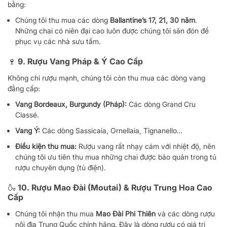
bằng:
Chúng tôi thu mua các dòng
Ballantine’s 17, 21, 30 năm
.
Những chai có niên đại cao luôn được chúng tôi săn đón để
phục vụ các nhà sưu tầm.
🍷 9. Rượu Vang Pháp & Ý Cao Cấp
Không chỉ rượu mạnh, chúng tôi còn thu mua các dòng vang
đẳng cấp:
Vang Bordeaux, Burgundy (Pháp):
Các dòng Grand Cru
Classé.
Vang Ý:
Các dòng Sassicaia, Ornellaia, Tignanello…
Điều kiện thu mua:
Rượu vang rất nhạy cảm với nhiệt độ, nên
chúng tôi ưu tiên thu mua những chai được bảo quản trong tủ
rượu chuyên dụng (tủ điện).
🍶 10. Rượu Mao Đài (Moutai) & Rượu Trung Hoa Cao
Cấp
Chúng tôi nhận thu mua
Mao Đài Phi Thiên
và các dòng rượu
nội địa Trung Quốc chính hãng. Đây là dòng rượu có giá trị