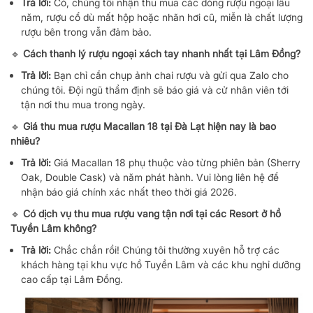
Trả lời:
Có, chúng tôi nhận thu mua các dòng rượu ngoại lâu
năm, rượu cổ dù mất hộp hoặc nhãn hơi cũ, miễn là chất lượng
rượu bên trong vẫn đảm bảo.
🔹
Cách thanh lý rượu ngoại xách tay nhanh nhất tại Lâm Đồng?
Trả lời:
Bạn chỉ cần chụp ảnh chai rượu và gửi qua Zalo cho
chúng tôi. Đội ngũ thẩm định sẽ báo giá và cử nhân viên tới
tận nơi thu mua trong ngày.
🔹
Giá thu mua rượu Macallan 18 tại Đà Lạt hiện nay là bao
nhiêu?
Trả lời:
Giá Macallan 18 phụ thuộc vào từng phiên bản (Sherry
Oak, Double Cask) và năm phát hành. Vui lòng liên hệ để
nhận báo giá chính xác nhất theo thời giá 2026.
🔹
Có dịch vụ thu mua rượu vang tận nơi tại các Resort ở hồ
Tuyền Lâm không?
Trả lời:
Chắc chắn rồi! Chúng tôi thường xuyên hỗ trợ các
khách hàng tại khu vực hồ Tuyền Lâm và các khu nghỉ dưỡng
cao cấp tại Lâm Đồng.