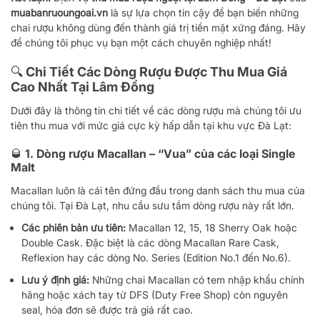
muabanruoungoai.vn
là sự lựa chọn tin cậy để bạn biến những
chai rượu không dùng đến thành giá trị tiền mặt xứng đáng. Hãy
để chúng tôi phục vụ bạn một cách chuyên nghiệp nhất!
🔍 Chi Tiết Các Dòng Rượu Được Thu Mua Giá
Cao Nhất Tại Lâm Đồng
Dưới đây là thông tin chi tiết về các dòng rượu mà chúng tôi ưu
tiên thu mua với mức giá cực kỳ hấp dẫn tại khu vực Đà Lạt:
🥃 1. Dòng rượu Macallan – “Vua” của các loại Single
Malt
Macallan luôn là cái tên đứng đầu trong danh sách thu mua của
chúng tôi. Tại Đà Lạt, nhu cầu sưu tầm dòng rượu này rất lớn.
Các phiên bản ưu tiên:
Macallan 12, 15, 18 Sherry Oak hoặc
Double Cask. Đặc biệt là các dòng Macallan Rare Cask,
Reflexion hay các dòng No. Series (Edition No.1 đến No.6).
Lưu ý định giá:
Những chai Macallan có tem nhập khẩu chính
hãng hoặc xách tay từ DFS (Duty Free Shop) còn nguyên
seal, hóa đơn sẽ được trả giá rất cao.