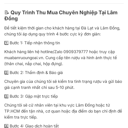
📝 Quy Trình Thu Mua Chuyên Nghiệp Tại Lâm
Đồng
Để tiết kiệm thời gian cho khách hàng tại Đà Lạt và Lâm Đồng,
chúng tôi áp dụng quy trình 4 bước cực kỳ đơn giản:
1️⃣ Bước 1: Tiếp nhận thông tin
Khách hàng liên hệ hotline/Zalo 0909379777 hoặc truy cập
muabanruoungoai.vn. Cung cấp tên rượu và hình ảnh thực tế
(thân chai, nắp chai, hộp đựng).
2️⃣ Bước 2: Thẩm định & Báo giá
Chuyên gia của chúng tôi sẽ kiểm tra tình trạng rượu và gửi báo
giá cạnh tranh nhất chỉ sau 5-10 phút.
3️⃣ Bước 3: Gặp mặt trực tiếp
Chúng tôi sẽ cử nhân viên tại khu vực Lâm Đồng hoặc từ
TP.HCM đến tận nhà, cơ quan hoặc địa điểm do bạn chỉ định để
kiểm tra trực tiếp.
4️⃣ Bước 4: Giao dịch hoàn tất