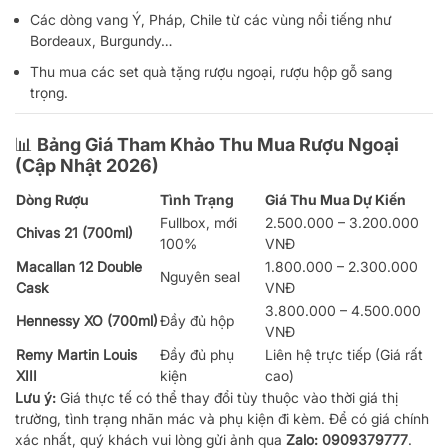
Các dòng vang Ý, Pháp, Chile từ các vùng nổi tiếng như
Bordeaux, Burgundy…
Thu mua các set quà tặng rượu ngoại, rượu hộp gỗ sang
trọng.
📊 Bảng Giá Tham Khảo Thu Mua Rượu Ngoại
(Cập Nhật 2026)
Dòng Rượu
Tình Trạng
Giá Thu Mua Dự Kiến
Fullbox, mới
2.500.000 – 3.200.000
Chivas 21 (700ml)
100%
VNĐ
Macallan 12 Double
1.800.000 – 2.300.000
Nguyên seal
Cask
VNĐ
3.800.000 – 4.500.000
Hennessy XO (700ml)
Đầy đủ hộp
VNĐ
Remy Martin Louis
Đầy đủ phụ
Liên hệ trực tiếp (Giá rất
XIII
kiện
cao)
Lưu ý:
Giá thực tế có thể thay đổi tùy thuộc vào thời giá thị
trường, tình trạng nhãn mác và phụ kiện đi kèm. Để có giá chính
xác nhất, quý khách vui lòng gửi ảnh qua
Zalo: 0909379777
.