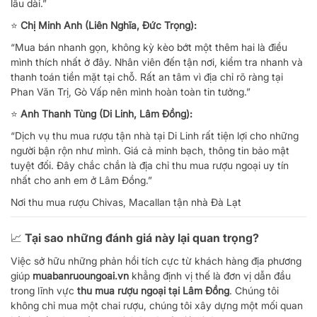
lâu dài.”
⭐
Chị Minh Anh (Liên Nghĩa, Đức Trọng):
“Mua bán nhanh gọn, không kỳ kèo bớt một thêm hai là điều
mình thích nhất ở đây. Nhân viên đến tận nơi, kiểm tra nhanh và
thanh toán tiền mặt tại chỗ. Rất an tâm vì địa chỉ rõ ràng tại
Phan Văn Trị, Gò Vấp nên mình hoàn toàn tin tưởng.”
⭐
Anh Thanh Tùng (Di Linh, Lâm Đồng):
“Dịch vụ thu mua rượu tận nhà tại Di Linh rất tiện lợi cho những
người bận rộn như mình. Giá cả minh bạch, thông tin bảo mật
tuyệt đối. Đây chắc chắn là địa chỉ thu mua rượu ngoại uy tín
nhất cho anh em ở Lâm Đồng.”
Nơi thu mua rượu Chivas, Macallan tận nhà Đà Lạt
📈 Tại sao những đánh giá này lại quan trọng?
Việc sở hữu những phản hồi tích cực từ khách hàng địa phương
giúp
muabanruoungoai.vn
khẳng định vị thế là đơn vị dẫn đầu
trong lĩnh vực
thu mua rượu ngoại tại Lâm Đồng
. Chúng tôi
không chỉ mua một chai rượu, chúng tôi xây dựng một mối quan