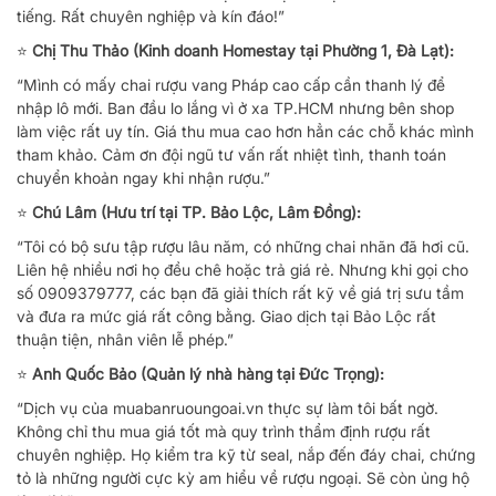
tiếng. Rất chuyên nghiệp và kín đáo!”
⭐
Chị Thu Thảo (Kinh doanh Homestay tại Phường 1, Đà Lạt):
“Mình có mấy chai rượu vang Pháp cao cấp cần thanh lý để
nhập lô mới. Ban đầu lo lắng vì ở xa TP.HCM nhưng bên shop
làm việc rất uy tín. Giá thu mua cao hơn hẳn các chỗ khác mình
tham khảo. Cảm ơn đội ngũ tư vấn rất nhiệt tình, thanh toán
chuyển khoản ngay khi nhận rượu.”
⭐
Chú Lâm (Hưu trí tại TP. Bảo Lộc, Lâm Đồng):
“Tôi có bộ sưu tập rượu lâu năm, có những chai nhãn đã hơi cũ.
Liên hệ nhiều nơi họ đều chê hoặc trả giá rẻ. Nhưng khi gọi cho
số 0909379777, các bạn đã giải thích rất kỹ về giá trị sưu tầm
và đưa ra mức giá rất công bằng. Giao dịch tại Bảo Lộc rất
thuận tiện, nhân viên lễ phép.”
⭐
Anh Quốc Bảo (Quản lý nhà hàng tại Đức Trọng):
“Dịch vụ của muabanruoungoai.vn thực sự làm tôi bất ngờ.
Không chỉ thu mua giá tốt mà quy trình thẩm định rượu rất
chuyên nghiệp. Họ kiểm tra kỹ từ seal, nắp đến đáy chai, chứng
tỏ là những người cực kỳ am hiểu về rượu ngoại. Sẽ còn ủng hộ