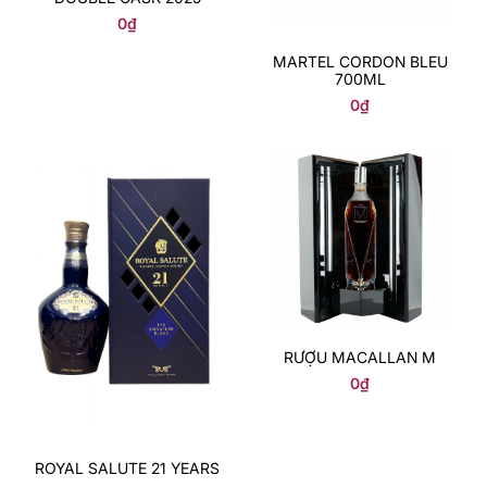
0
₫
MARTEL CORDON BLEU
700ML
0
₫
RƯỢU MACALLAN M
0
₫
ROYAL SALUTE 21 YEARS