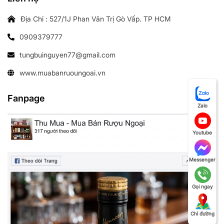
Địa Chỉ : 527/1J Phan Văn Trị Gò Vấp. TP HCM
0909379777
tungbuinguyen77@gmail.com
www.muabanruoungoai.vn
Fanpage
Zalo
Youtube
Messenger
Gọi ngay
Chỉ đường