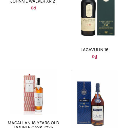
JOHNNIE WALKER XR 21
0
₫
LAGAVULIN 16
0
₫
MACALLAN 18 YEARS OLD
DOUBLE CASK 2025