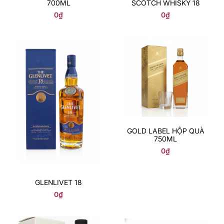
700ML
SCOTCH WHISKY 18
0
₫
0
₫
GOLD LABEL HỘP QUÀ
750ML
0
₫
GLENLIVET 18
0
₫