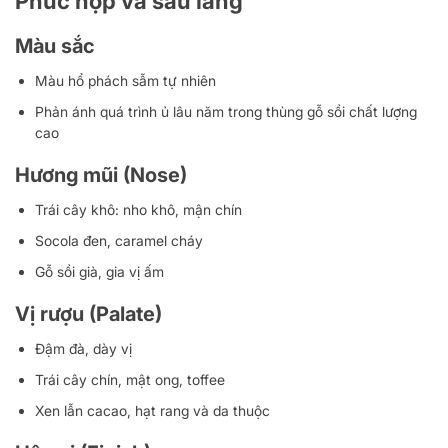
Phức hợp và sâu lắng
Màu sắc
Màu hổ phách sẫm tự nhiên
Phản ánh quá trình ủ lâu năm trong thùng gỗ sồi chất lượng
cao
Hương mũi (Nose)
Trái cây khô: nho khô, mận chín
Socola đen, caramel cháy
Gỗ sồi già, gia vị ấm
Vị rượu (Palate)
Đậm đà, dày vị
Trái cây chín, mật ong, toffee
Xen lẫn cacao, hạt rang và da thuộc