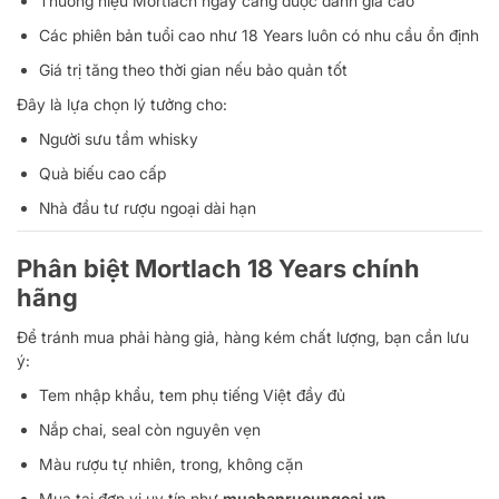
Thương hiệu Mortlach ngày càng được đánh giá cao
Các phiên bản tuổi cao như 18 Years luôn có nhu cầu ổn định
Giá trị tăng theo thời gian nếu bảo quản tốt
Đây là lựa chọn lý tưởng cho:
Người sưu tầm whisky
Quà biếu cao cấp
Nhà đầu tư rượu ngoại dài hạn
Phân biệt Mortlach 18 Years chính
hãng
Để tránh mua phải hàng giả, hàng kém chất lượng, bạn cần lưu
ý:
Tem nhập khẩu, tem phụ tiếng Việt đầy đủ
Nắp chai, seal còn nguyên vẹn
Màu rượu tự nhiên, trong, không cặn
Mua tại đơn vị uy tín như
muabanruoungoai.vn