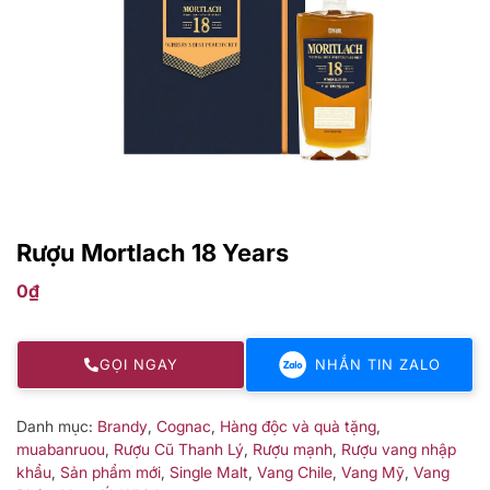
Rượu Mortlach 18 Years
0
₫
GỌI NGAY
NHẮN TIN ZALO
Danh mục:
Brandy
,
Cognac
,
Hàng độc và quà tặng
,
muabanruou
,
Rượu Cũ Thanh Lý
,
Rượu mạnh
,
Rượu vang nhập
khẩu
,
Sản phẩm mới
,
Single Malt
,
Vang Chile
,
Vang Mỹ
,
Vang