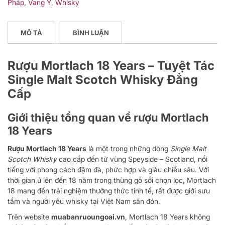
Pháp
,
Vang Ý
,
Whisky
MÔ TẢ
BÌNH LUẬN
Rượu Mortlach 18 Years – Tuyệt Tác
Single Malt Scotch Whisky Đẳng
Cấp
Giới thiệu tổng quan về rượu Mortlach
18 Years
Rượu Mortlach 18 Years
là một trong những dòng
Single Malt
Scotch Whisky
cao cấp đến từ vùng Speyside – Scotland, nổi
tiếng với phong cách đậm đà, phức hợp và giàu chiều sâu. Với
thời gian ủ lên đến 18 năm trong thùng gỗ sồi chọn lọc, Mortlach
18 mang đến trải nghiệm thưởng thức tinh tế, rất được giới sưu
tầm và người yêu whisky tại Việt Nam săn đón.
Trên website
muabanruoungoai.vn
, Mortlach 18 Years không