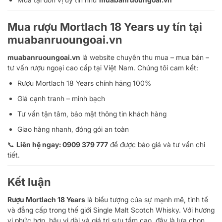
Mua rượu Mortlach 18 Years uy tín tại
muabanruoungoai.vn
muabanruoungoai.vn
là website chuyên thu mua – mua bán –
tư vấn rượu ngoại cao cấp tại Việt Nam. Chúng tôi cam kết:
Rượu Mortlach 18 Years chính hãng 100%
Giá cạnh tranh – minh bạch
Tư vấn tận tâm, bảo mật thông tin khách hàng
Giao hàng nhanh, đóng gói an toàn
📞
Liên hệ ngay: 0909 379 777
để được báo giá và tư vấn chi
tiết.
Kết luận
Rượu Mortlach 18 Years
là biểu tượng của sự mạnh mẽ, tinh tế
và đẳng cấp trong thế giới Single Malt Scotch Whisky. Với hương
vị phức hợp, hậu vị dài và giá trị sưu tầm cao, đây là lựa chọn