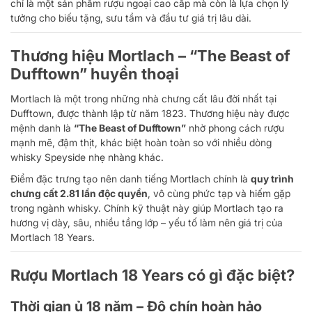
chỉ là một sản phẩm rượu ngoại cao cấp mà còn là lựa chọn lý
tưởng cho biếu tặng, sưu tầm và đầu tư giá trị lâu dài.
Thương hiệu Mortlach – “The Beast of
Dufftown” huyền thoại
Mortlach là một trong những nhà chưng cất lâu đời nhất tại
Dufftown, được thành lập từ năm 1823. Thương hiệu này được
mệnh danh là
“The Beast of Dufftown”
nhờ phong cách rượu
mạnh mẽ, đậm thịt, khác biệt hoàn toàn so với nhiều dòng
whisky Speyside nhẹ nhàng khác.
Điểm đặc trưng tạo nên danh tiếng Mortlach chính là
quy trình
chưng cất 2.81 lần độc quyền
, vô cùng phức tạp và hiếm gặp
trong ngành whisky. Chính kỹ thuật này giúp Mortlach tạo ra
hương vị dày, sâu, nhiều tầng lớp – yếu tố làm nên giá trị của
Mortlach 18 Years.
Rượu Mortlach 18 Years có gì đặc biệt?
Thời gian ủ 18 năm – Độ chín hoàn hảo