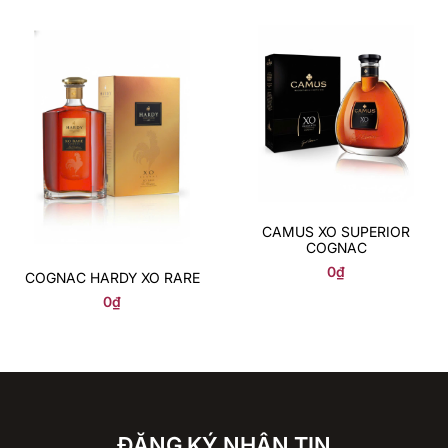
CAMUS XO SUPERIOR
COGNAC
0
₫
COGNAC HARDY XO RARE
0
₫
ĐĂNG KÝ NHẬN TIN