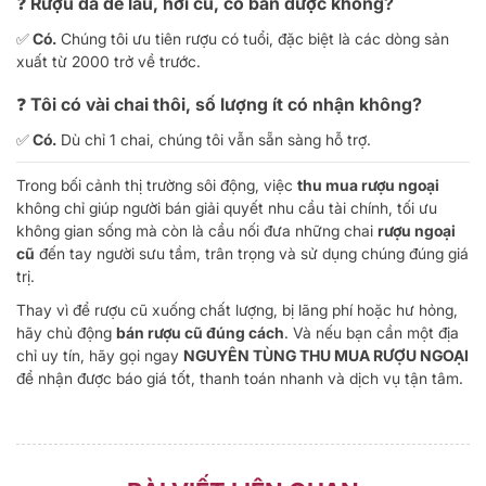
❓ Rượu đã để lâu, hơi cũ, có bán được không?
✅ Có.
Chúng tôi ưu tiên rượu có tuổi, đặc biệt là các dòng sản
xuất từ 2000 trở về trước.
❓ Tôi có vài chai thôi, số lượng ít có nhận không?
✅ Có.
Dù chỉ 1 chai, chúng tôi vẫn sẵn sàng hỗ trợ.
Trong bối cảnh thị trường sôi động, việc
thu mua rượu ngoại
không chỉ giúp người bán giải quyết nhu cầu tài chính, tối ưu
không gian sống mà còn là cầu nối đưa những chai
rượu ngoại
cũ
đến tay người sưu tầm, trân trọng và sử dụng chúng đúng giá
trị.
Thay vì để rượu cũ xuống chất lượng, bị lãng phí hoặc hư hỏng,
hãy chủ động
bán rượu cũ đúng cách
. Và nếu bạn cần một địa
chỉ uy tín, hãy gọi ngay
NGUYÊN TÙNG THU MUA RƯỢU NGOẠI
để nhận được báo giá tốt, thanh toán nhanh và dịch vụ tận tâm.