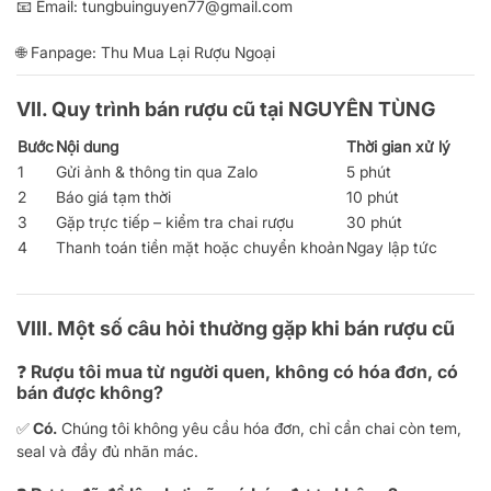
📧 Email:
tungbuinguyen77@gmail.com
🌐 Fanpage:
Thu Mua Lại Rượu Ngoại
VII.
Quy trình bán rượu cũ tại NGUYÊN TÙNG
Bước
Nội dung
Thời gian xử lý
1
Gửi ảnh & thông tin qua Zalo
5 phút
2
Báo giá tạm thời
10 phút
3
Gặp trực tiếp – kiểm tra chai rượu
30 phút
4
Thanh toán tiền mặt hoặc chuyển khoản
Ngay lập tức
VIII.
Một số câu hỏi thường gặp khi bán rượu cũ
❓ Rượu tôi mua từ người quen, không có hóa đơn, có
bán được không?
✅ Có.
Chúng tôi không yêu cầu hóa đơn, chỉ cần chai còn tem,
seal và đầy đủ nhãn mác.