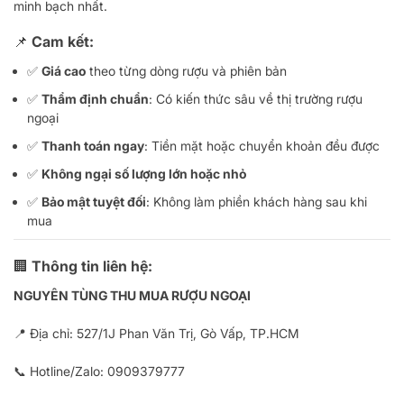
minh bạch nhất.
📌 Cam kết:
✅
Giá cao
theo từng dòng rượu và phiên bản
✅
Thẩm định chuẩn
: Có kiến thức sâu về thị trường rượu
ngoại
✅
Thanh toán ngay
: Tiền mặt hoặc chuyển khoản đều được
✅
Không ngại số lượng lớn hoặc nhỏ
✅
Bảo mật tuyệt đối
: Không làm phiền khách hàng sau khi
mua
🏢 Thông tin liên hệ:
NGUYÊN TÙNG THU MUA RƯỢU NGOẠI
📍 Địa chỉ: 527/1J Phan Văn Trị, Gò Vấp, TP.HCM
📞 Hotline/Zalo:
0909379777