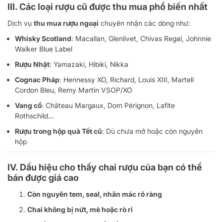
III.
Các loại rượu cũ được thu mua phổ biến nhất
Dịch vụ
thu mua rượu ngoại
chuyên nhận các dòng như:
Whisky Scotland
: Macallan, Glenlivet, Chivas Regal, Johnnie
Walker Blue Label
Rượu Nhật
: Yamazaki, Hibiki, Nikka
Cognac Pháp
: Hennessy XO, Richard, Louis XIII, Martell
Cordon Bleu, Remy Martin VSOP/XO
Vang cổ
: Château Margaux, Dom Pérignon, Lafite
Rothschild…
Rượu trong hộp quà Tết cũ
: Dù chưa mở hoặc còn nguyên
hộp
IV.
Dấu hiệu cho thấy chai rượu của bạn có thể
bán được giá cao
Còn nguyên tem, seal, nhãn mác rõ ràng
Chai không bị nứt, mẻ hoặc rò rỉ