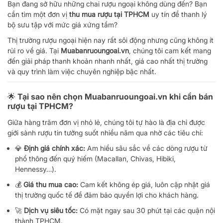
Bạn đang sở hữu những chai rượu ngoại không dùng đến? Bạn
cần tìm một đơn vị
thu mua rượu tại TPHCM
uy tín để thanh lý
bộ sưu tập với mức giá xứng tầm?
Thị trường rượu ngoại hiện nay rất sôi động nhưng cũng không ít
rủi ro về giá. Tại
Muabanruoungoai.vn
, chúng tôi cam kết mang
đến giải pháp thanh khoản nhanh nhất, giá cao nhất thị trường
và quy trình làm việc chuyên nghiệp bậc nhất.
🌟 Tại sao nên chọn Muabanruoungoai.vn khi cần bán
rượu tại TPHCM?
Giữa hàng trăm đơn vị nhỏ lẻ, chúng tôi tự hào là địa chỉ được
giới sành rượu tin tưởng suốt nhiều năm qua nhờ các tiêu chí:
💎
Định giá chính xác:
Am hiểu sâu sắc về các dòng rượu từ
phổ thông đến quý hiếm (Macallan, Chivas, Hibiki,
Hennessy…).
💰
Giá thu mua cao:
Cam kết không ép giá, luôn cập nhật giá
thị trường quốc tế để đảm bảo quyền lợi cho khách hàng.
🚀
Dịch vụ siêu tốc:
Có mặt ngay sau 30 phút tại các quận nội
thành TPHCM.