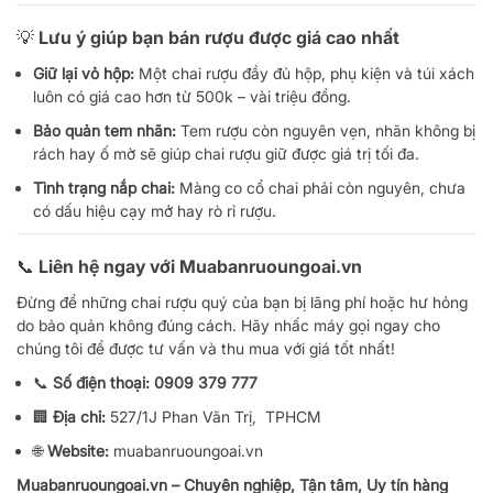
💡 Lưu ý giúp bạn bán rượu được giá cao nhất
Giữ lại vỏ hộp:
Một chai rượu đầy đủ hộp, phụ kiện và túi xách
luôn có giá cao hơn từ 500k – vài triệu đồng.
Bảo quản tem nhãn:
Tem rượu còn nguyên vẹn, nhãn không bị
rách hay ố mờ sẽ giúp chai rượu giữ được giá trị tối đa.
Tình trạng nắp chai:
Màng co cổ chai phải còn nguyên, chưa
có dấu hiệu cạy mở hay rò rỉ rượu.
📞 Liên hệ ngay với Muabanruoungoai.vn
Đừng để những chai rượu quý của bạn bị lãng phí hoặc hư hỏng
do bảo quản không đúng cách. Hãy nhấc máy gọi ngay cho
chúng tôi để được tư vấn và thu mua với giá tốt nhất!
📞
Số điện thoại:
0909 379 777
🏢
Địa chỉ:
527/1J Phan Văn Trị, TPHCM
🌐
Website:
muabanruoungoai.vn
Muabanruoungoai.vn – Chuyên nghiệp, Tận tâm, Uy tín hàng