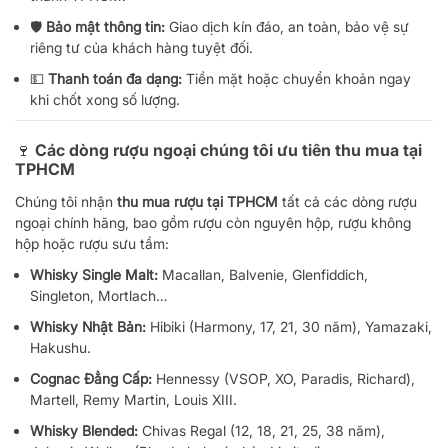
🛡️
Bảo mật thông tin:
Giao dịch kín đáo, an toàn, bảo vệ sự
riêng tư của khách hàng tuyệt đối.
💵
Thanh toán đa dạng:
Tiền mặt hoặc chuyển khoản ngay
khi chốt xong số lượng.
🍷 Các dòng rượu ngoại chúng tôi ưu tiên thu mua tại
TPHCM
Chúng tôi nhận
thu mua rượu tại TPHCM
tất cả các dòng rượu
ngoại chính hãng, bao gồm rượu còn nguyên hộp, rượu không
hộp hoặc rượu sưu tầm:
Whisky Single Malt:
Macallan, Balvenie, Glenfiddich,
Singleton, Mortlach…
Whisky Nhật Bản:
Hibiki (Harmony, 17, 21, 30 năm), Yamazaki,
Hakushu.
Cognac Đẳng Cấp:
Hennessy (VSOP, XO, Paradis, Richard),
Martell, Remy Martin, Louis XIII.
Whisky Blended:
Chivas Regal (12, 18, 21, 25, 38 năm),