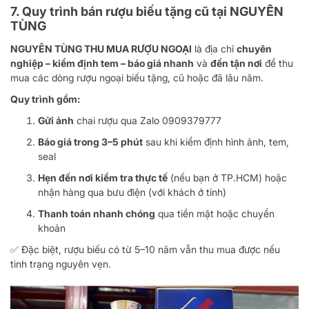
7. Quy trình bán rượu biếu tặng cũ tại NGUYÊN
TÙNG
NGUYÊN TÙNG THU MUA RƯỢU NGOẠI
là địa chỉ
chuyên
nghiệp – kiểm định tem – báo giá nhanh
và
đến tận nơi
để thu
mua các dòng rượu ngoại biếu tặng, cũ hoặc đã lâu năm.
Quy trình gồm:
Gửi ảnh
chai rượu qua
Zalo 0909379777
Báo giá trong 3–5 phút
sau khi kiểm định hình ảnh, tem,
seal
Hẹn đến nơi kiểm tra thực tế
(nếu bạn ở TP.HCM) hoặc
nhận hàng qua bưu điện (với khách ở tỉnh)
Thanh toán nhanh chóng
qua tiền mặt hoặc chuyển
khoản
✅ Đặc biệt, rượu biếu có từ 5–10 năm vẫn thu mua được nếu
tình trạng nguyên vẹn.