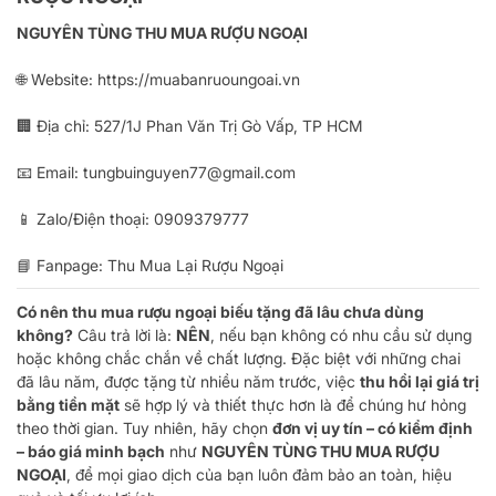
NGUYÊN TÙNG THU MUA RƯỢU NGOẠI
🌐 Website:
https://muabanruoungoai.vn
🏢 Địa chỉ: 527/1J Phan Văn Trị Gò Vấp, TP HCM
📧 Email:
tungbuinguyen77@gmail.com
📱 Zalo/Điện thoại:
0909379777
📘 Fanpage:
Thu Mua Lại Rượu Ngoại
Có nên thu mua rượu ngoại biếu tặng đã lâu chưa dùng
không?
Câu trả lời là:
NÊN
, nếu bạn không có nhu cầu sử dụng
hoặc không chắc chắn về chất lượng. Đặc biệt với những chai
đã lâu năm, được tặng từ nhiều năm trước, việc
thu hồi lại giá trị
bằng tiền mặt
sẽ hợp lý và thiết thực hơn là để chúng hư hỏng
theo thời gian. Tuy nhiên, hãy chọn
đơn vị uy tín – có kiểm định
– báo giá minh bạch
như
NGUYÊN TÙNG THU MUA RƯỢU
NGOẠI
, để mọi giao dịch của bạn luôn đảm bảo an toàn, hiệu