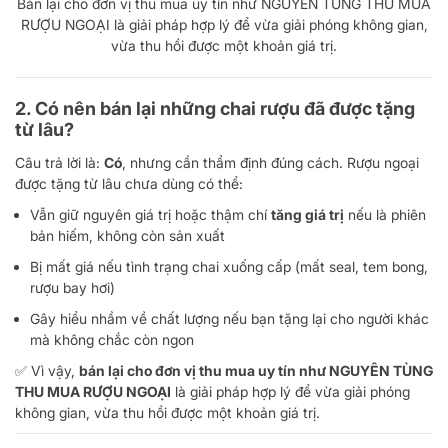
Bán lại cho đơn vị thu mua uy tín như NGUYÊN TÙNG THU MUA
RƯỢU NGOẠI là giải pháp hợp lý để vừa giải phóng không gian,
vừa thu hồi được một khoản giá trị.
2. Có nên bán lại những chai rượu đã được tặng
từ lâu?
Câu trả lời là:
Có
, nhưng cần thẩm định đúng cách. Rượu ngoại
được tặng từ lâu chưa dùng có thể:
Vẫn giữ nguyên giá trị hoặc thậm chí
tăng giá trị
nếu là phiên
bản hiếm, không còn sản xuất
Bị mất giá nếu tình trạng chai xuống cấp (mất seal, tem bong,
rượu bay hơi)
Gây hiểu nhầm về chất lượng nếu bạn tặng lại cho người khác
mà không chắc còn ngon
✅ Vì vậy,
bán lại cho đơn vị thu mua uy tín như
NGUYÊN TÙNG
THU MUA RƯỢU NGOẠI
là giải pháp hợp lý để vừa giải phóng
không gian, vừa thu hồi được một khoản giá trị.