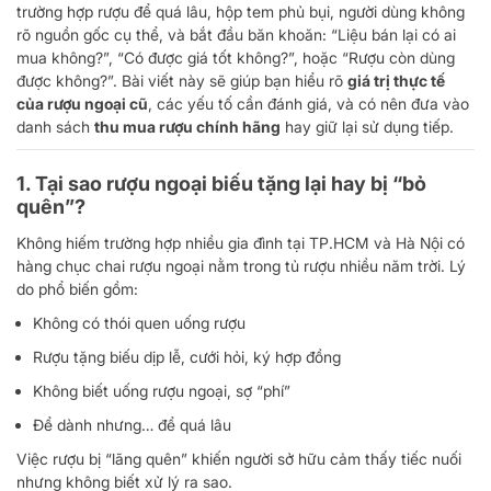
trường hợp rượu để quá lâu, hộp tem phủ bụi, người dùng không
rõ nguồn gốc cụ thể, và bắt đầu băn khoăn: “Liệu bán lại có ai
mua không?”, “Có được giá tốt không?”, hoặc “Rượu còn dùng
được không?”. Bài viết này sẽ giúp bạn hiểu rõ
giá trị thực tế
của rượu ngoại cũ
, các yếu tố cần đánh giá, và có nên đưa vào
danh sách
thu mua rượu chính hãng
hay giữ lại sử dụng tiếp.
1. Tại sao rượu ngoại biếu tặng lại hay bị “bỏ
quên”?
Không hiếm trường hợp nhiều gia đình tại TP.HCM và Hà Nội có
hàng chục chai rượu ngoại nằm trong tủ rượu nhiều năm trời. Lý
do phổ biến gồm:
Không có thói quen uống rượu
Rượu tặng biếu dịp lễ, cưới hỏi, ký hợp đồng
Không biết uống rượu ngoại, sợ “phí”
Để dành nhưng… để quá lâu
Việc rượu bị “lãng quên” khiến người sở hữu cảm thấy tiếc nuối
nhưng không biết xử lý ra sao.