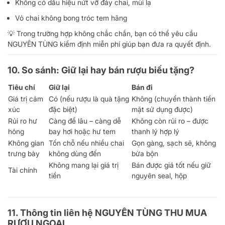
Không có dấu hiệu nứt vỡ đáy chai, mùi lạ
Vỏ chai không bong tróc tem hãng
💡 Trong trường hợp không chắc chắn, bạn có thể yêu cầu
NGUYÊN TÙNG kiểm định miễn phí giúp bạn đưa ra quyết định.
10. So sánh: Giữ lại hay bán rượu biếu tặng?
Tiêu chí
Giữ lại
Bán đi
Giá trị cảm
Có (nếu rượu là quà tặng
Không (chuyển thành tiền
xúc
đặc biệt)
mặt sử dụng được)
Rủi ro hư
Càng để lâu – càng dễ
Không còn rủi ro – được
hỏng
bay hơi hoặc hư tem
thanh lý hợp lý
Không gian
Tốn chỗ nếu nhiều chai
Gọn gàng, sạch sẽ, không
trưng bày
không dùng đến
bừa bộn
Không mang lại giá trị
Bán được giá tốt nếu giữ
Tài chính
tiền
nguyên seal, hộp
11. Thông tin liên hệ NGUYÊN TÙNG THU MUA
RƯỢU NGOẠI