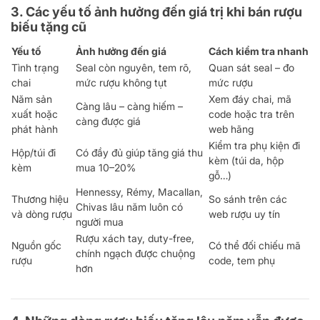
3. Các yếu tố ảnh hưởng đến giá trị khi bán rượu
biếu tặng cũ
Yếu tố
Ảnh hưởng đến giá
Cách kiểm tra nhanh
Tình trạng
Seal còn nguyên, tem rõ,
Quan sát seal – đo
chai
mức rượu không tụt
mức rượu
Năm sản
Xem đáy chai, mã
Càng lâu – càng hiếm –
xuất hoặc
code hoặc tra trên
càng được giá
phát hành
web hãng
Kiểm tra phụ kiện đi
Hộp/túi đi
Có đầy đủ giúp tăng giá thu
kèm (túi da, hộp
kèm
mua 10–20%
gỗ…)
Hennessy, Rémy, Macallan,
Thương hiệu
So sánh trên các
Chivas lâu năm luôn có
và dòng rượu
web rượu uy tín
người mua
Rượu xách tay, duty-free,
Nguồn gốc
Có thể đối chiếu mã
chính ngạch được chuộng
rượu
code, tem phụ
hơn