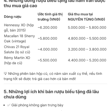
4. Những dòng rượu biếu tặng lâu năm vẫn được
thu mua giá cao
Ước tính giá thị
Giá thu mua tại
Dòng rượu
trường (VNĐ)
NGUYÊN TÙNG (VNĐ)
Hennessy XO (hộp
~6.200.000
5.000.000 – 5.800.000
gỗ, bản 2015)
Macallan 18 Sherry
~5.800.000
4.800.000 – 5.500.000
Oak (vintage)
Chivas 21 Royal
~4.000.000
3.200.000 – 3.800.000
Salute (lọ sứ cũ)
Rémy Martin XO
~5.500.000
4.400.000 – 5.200.000
(hộp da cũ)
💡 Những phiên bản hộp cũ, có năm sản xuất cụ thể, nếu tình
trạng tốt sẽ được trả giá cao hơn cả bản mới!
5. Những lợi ích khi bán rượu biếu tặng đã lâu
chưa dùng
✅ Giải phóng không gian trưng bày