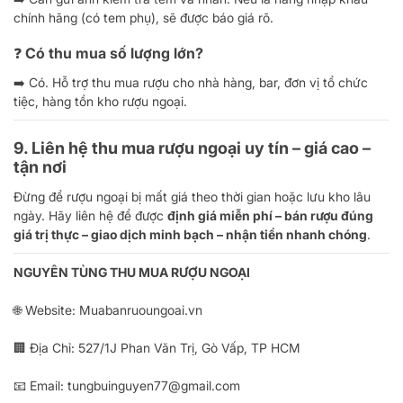
chính hãng (có tem phụ), sẽ được báo giá rõ.
❓ Có thu mua số lượng lớn?
➡️ Có. Hỗ trợ thu mua rượu cho nhà hàng, bar, đơn vị tổ chức
tiệc, hàng tồn kho rượu ngoại.
9. Liên hệ thu mua rượu ngoại uy tín – giá cao –
tận nơi
Đừng để rượu ngoại bị mất giá theo thời gian hoặc lưu kho lâu
ngày. Hãy liên hệ để được
định giá miễn phí – bán rượu đúng
giá trị thực – giao dịch minh bạch – nhận tiền nhanh chóng
.
NGUYÊN TÙNG THU MUA RƯỢU NGOẠI
🌐 Website:
Muabanruoungoai.vn
🏢 Địa Chỉ: 527/1J Phan Văn Trị, Gò Vấp, TP HCM
📧 Email:
tungbuinguyen77@gmail.com