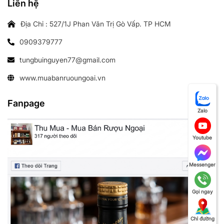
Liên hệ
Địa Chỉ : 527/1J Phan Văn Trị Gò Vấp. TP HCM
0909379777
tungbuinguyen77@gmail.com
www.muabanruoungoai.vn
Fanpage
Zalo
Youtube
Messenger
Gọi ngay
Chỉ đường