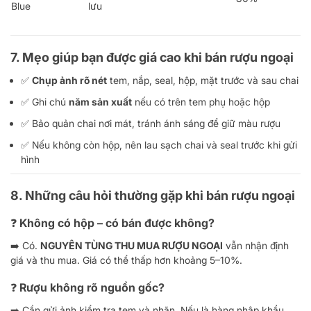
Blue
lưu
7. Mẹo giúp bạn được giá cao khi bán rượu ngoại
✅
Chụp ảnh rõ nét
tem, nắp, seal, hộp, mặt trước và sau chai
✅ Ghi chú
năm sản xuất
nếu có trên tem phụ hoặc hộp
✅ Bảo quản chai nơi mát, tránh ánh sáng để giữ màu rượu
✅ Nếu không còn hộp, nên lau sạch chai và seal trước khi gửi
hình
8. Những câu hỏi thường gặp khi bán rượu ngoại
❓ Không có hộp – có bán được không?
➡️ Có.
NGUYÊN TÙNG THU MUA RƯỢU NGOẠI
vẫn nhận định
giá và thu mua. Giá có thể thấp hơn khoảng 5–10%.
❓ Rượu không rõ nguồn gốc?
➡️ Cần gửi ảnh kiểm tra tem và nhãn. Nếu là hàng nhập khẩu