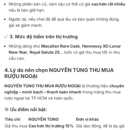
Những phiên bản cũ, năm sâu có thể có giá
cao hơn rất nhiều
nếu là bản giới hạn.
Ngược lại, nếu chai đã để quá lâu và bảo quản không đúng,
giá sẽ giảm mạnh.
✅ 3.
Mức độ hiếm trên thị trường
Những dòng như
Macallan Rare Cask
,
Hennessy XO Lunar
New Year
,
Royal Salute 25
… luôn có giá thu mua tốt vì nhu
cầu cao.
4. Lý do nên chọn
NGUYÊN TÙNG THU MUA
RƯỢU NGOẠI
NGUYÊN TÙNG THU MUA RƯỢU NGOẠI
là thương hiệu
chuyên
nghiệp – minh bạch – thanh toán nhanh
trong mảng thu mua
rượu ngoại tại TP.HCM và toàn quốc.
🎯 Ưu điểm nổi bật:
Tiêu chí
NGUYÊN TÙNG
Đơn vị khác
Giá thu mua
Cao hơn thị trường 15%
Giá dao động, dễ bị ép giá