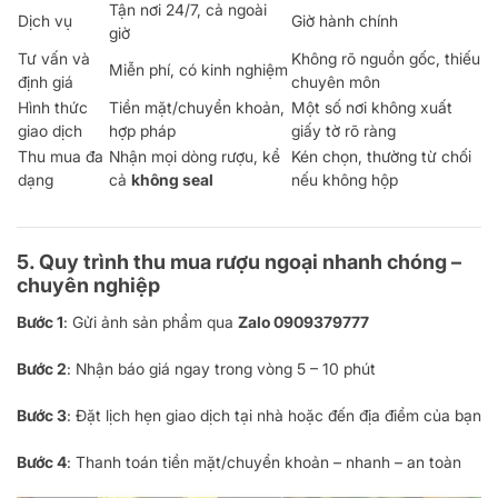
Tận nơi 24/7, cả ngoài
Dịch vụ
Giờ hành chính
giờ
Tư vấn và
Không rõ nguồn gốc, thiếu
Miễn phí, có kinh nghiệm
định giá
chuyên môn
Hình thức
Tiền mặt/chuyển khoản,
Một số nơi không xuất
giao dịch
hợp pháp
giấy tờ rõ ràng
Thu mua đa
Nhận mọi dòng rượu, kể
Kén chọn, thường từ chối
dạng
cả
không seal
nếu không hộp
5. Quy trình thu mua rượu ngoại nhanh chóng –
chuyên nghiệp
Bước 1
: Gửi ảnh sản phẩm qua
Zalo
0909379777
Bước 2
: Nhận báo giá ngay trong vòng 5 – 10 phút
Bước 3
: Đặt lịch hẹn giao dịch tại nhà hoặc đến địa điểm của bạn
Bước 4
: Thanh toán tiền mặt/chuyển khoản – nhanh – an toàn