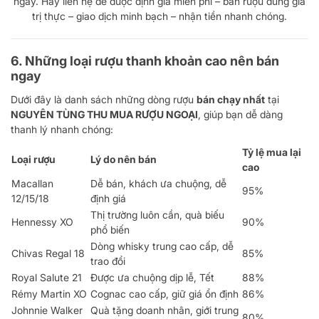
ngày. Hãy liên hệ để được định giá miễn phí – bán rượu đúng giá
trị thực – giao dịch minh bạch – nhận tiền nhanh chóng.
6. Những loại rượu thanh khoản cao nên bán
ngay
Dưới đây là danh sách những dòng rượu
bán chạy nhất
tại
NGUYÊN TÙNG THU MUA RƯỢU NGOẠI
, giúp bạn dễ dàng
thanh lý nhanh chóng:
Tỷ lệ mua lại
Loại rượu
Lý do nên bán
cao
Macallan
Dễ bán, khách ưa chuộng, dễ
95%
12/15/18
định giá
Thị trường luôn cần, quà biếu
Hennessy XO
90%
phổ biến
Dòng whisky trung cao cấp, dễ
Chivas Regal 18
85%
trao đổi
Royal Salute 21
Được ưa chuộng dịp lễ, Tết
88%
Rémy Martin XO
Cognac cao cấp, giữ giá ổn định
86%
Johnnie Walker
Quà tặng doanh nhân, giới trung
80%