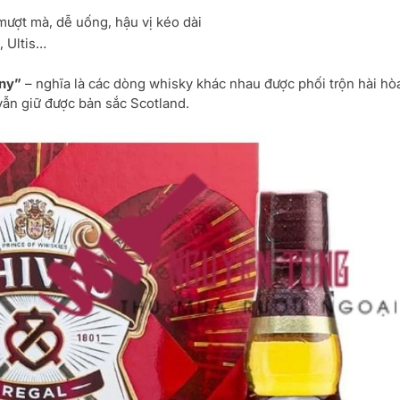
ượt mà, dễ uống, hậu vị kéo dài
, Ultis…
ny”
– nghĩa là các dòng whisky khác nhau được phối trộn hài hò
ẫn giữ được bản sắc Scotland.