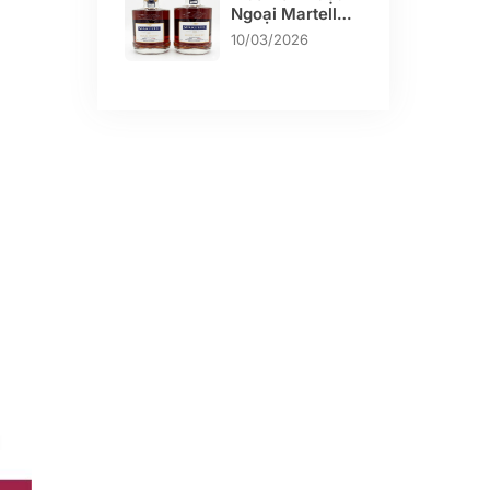
Ngoại Martell
Blue Swift Chính
10/03/2026
Hãng Giá Tốt
TP.HCM