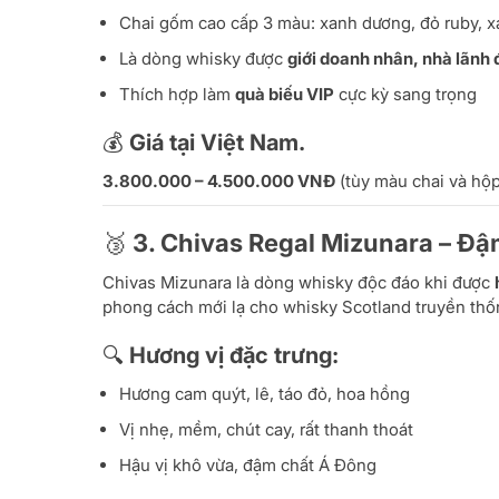
Chai gốm cao cấp 3 màu: xanh dương, đỏ ruby, 
Là dòng whisky được
giới doanh nhân, nhà lãnh
Thích hợp làm
quà biếu VIP
cực kỳ sang trọng
💰 Giá tại Việt Nam.
3.800.000 – 4.500.000 VNĐ
(tùy màu chai và hộp
🥉 3.
Chivas Regal Mizunara – Đậ
Chivas Mizunara là dòng whisky độc đáo khi được
phong cách mới lạ cho whisky Scotland truyền thố
🔍 Hương vị đặc trưng:
Hương cam quýt, lê, táo đỏ, hoa hồng
Vị nhẹ, mềm, chút cay, rất thanh thoát
Hậu vị khô vừa, đậm chất Á Đông