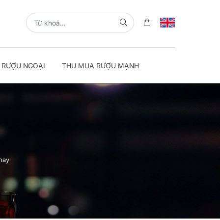
 RƯỢU NGOẠI
THU MUA RƯỢU MẠNH
nay