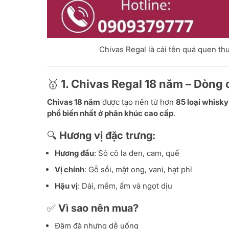
Chivas Regal là cái tên quá quen thu
🥇 1.
Chivas Regal 18 năm – Dòng 
Chivas 18 năm
được tạo nên từ hơn
85 loại whisk
phổ biến nhất ở phân khúc cao cấp
.
🔍 Hương vị đặc trưng:
Hương đầu
: Sô cô la đen, cam, quế
Vị chính
: Gỗ sồi, mật ong, vani, hạt phỉ
Hậu vị
: Dài, mềm, ấm và ngọt dịu
✅ Vì sao nên mua?
Đậm đà nhưng dễ uống