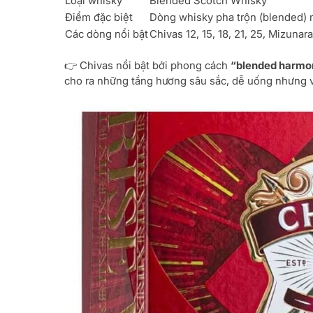
Loại whisky
Blended Scotch Whisky
Điểm đặc biệt
Dòng whisky pha trộn (blended) m
Các dòng nổi bật
Chivas 12, 15, 18, 21, 25, Mizunara
👉 Chivas nổi bật bởi phong cách
“blended harmo
cho ra những tầng hương sâu sắc, dễ uống nhưng v