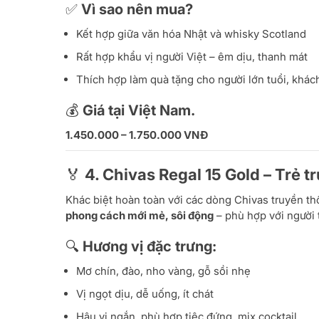
✅ Vì sao nên mua?
Kết hợp giữa văn hóa Nhật và whisky Scotland
Rất hợp khẩu vị người Việt – êm dịu, thanh mát
Thích hợp làm quà tặng cho người lớn tuổi, khác
💰 Giá tại Việt Nam.
1.450.000 – 1.750.000 VNĐ
🏅 4.
Chivas Regal 15 Gold – Trẻ t
Khác biệt hoàn toàn với các dòng Chivas truyền t
phong cách mới mẻ, sôi động
– phù hợp với người t
🔍 Hương vị đặc trưng:
Mơ chín, đào, nho vàng, gỗ sồi nhẹ
Vị ngọt dịu, dễ uống, ít chát
Hậu vị ngắn, phù hợp tiệc đứng, mix cocktail