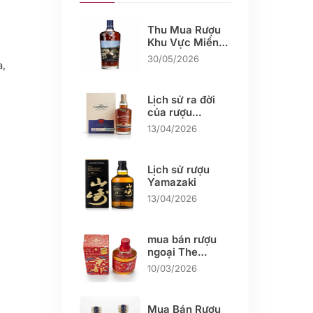
Thu Mua Rượu
Khu Vực Miền
Tây
30/05/2026
a,
Lịch sử ra đời
của rượu
Glenlivet
13/04/2026
Lịch sử rượu
Yamazaki
13/04/2026
mua bán rượu
ngoại The
KYOTO
10/03/2026
Mua Bán Rượu