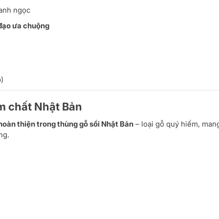
xanh ngọc
 đạo ưa chuộng
)
m chất Nhật Bản
hoàn thiện trong thùng gỗ sồi Nhật Bản
– loại gỗ quý hiếm, mang
ng.