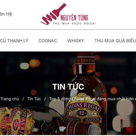
iên Hệ
CŨ THANH LÝ
COGNAC
WHISKY
THU MUA QUÀ BIẾU
TIN TỨC
Trang chủ
/
Tin Tức
/
Top 5 dòng Chivas Regal đáng mua nhất hiện 