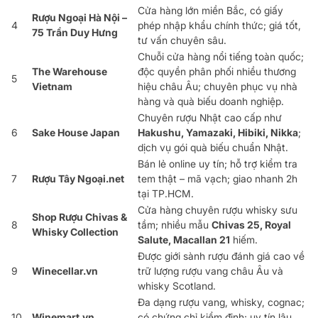
Cửa hàng lớn miền Bắc, có giấy
Rượu Ngoại Hà Nội –
4
phép nhập khẩu chính thức; giá tốt,
75 Trần Duy Hưng
tư vấn chuyên sâu.
Chuỗi cửa hàng nổi tiếng toàn quốc;
The Warehouse
độc quyền phân phối nhiều thương
5
Vietnam
hiệu châu Âu; chuyên phục vụ nhà
hàng và quà biếu doanh nghiệp.
Chuyên rượu Nhật cao cấp như
6
Sake House Japan
Hakushu, Yamazaki, Hibiki, Nikka
;
dịch vụ gói quà biếu chuẩn Nhật.
Bán lẻ online uy tín; hỗ trợ kiểm tra
7
Rượu Tây Ngoại.net
tem thật – mã vạch; giao nhanh 2h
tại TP.HCM.
Cửa hàng chuyên rượu whisky sưu
Shop Rượu Chivas &
8
tầm; nhiều mẫu
Chivas 25, Royal
Whisky Collection
Salute, Macallan 21
hiếm.
Được giới sành rượu đánh giá cao về
9
Winecellar.vn
trữ lượng rượu vang châu Âu và
whisky Scotland.
Đa dạng rượu vang, whisky, cognac;
10
Winemart.vn
có chứng chỉ kiểm định; uy tín lâu