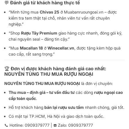
💬 Đánh giá từ khách hàng thực tế
“Mình từng mua
Chivas 25
ở Muabanruoungoai.vn – được
kiểm tra tem thật tại chỗ, nhân viên tư vấn rất chuyên
nghiệp.”
“Shop
Rượu Tây Premium
giao hàng cực nhanh, đóng gói kỹ,
chai nguyên seal – đáng tin cậy.”
“Mua
Macallan 18
ở
Winecellar.vn
, được tặng kèm hộp quà
cao cấp, rất sang trọng.”
🏆 Đơn vị được khách hàng đánh giá cao nhất:
NGUYÊN TÙNG THU MUA RƯỢU NGOẠI
NGUYÊN TÙNG THU MUA RƯỢU NGOẠI
là đơn vị chuyên:
Thu mua – định giá – tư vấn đầu tư
các dòng
rượu ngoại cao
cấp toàn quốc
.
Hỗ trợ khách hàng
bán lại rượu sưu tầm
nhanh chóng, giá tốt.
Có mặt tại TP.HCM, Hà Nội và giao dịch toàn quốc.
📞 Hotline:
0909379777
| ☎️ Zalo:
0909379777