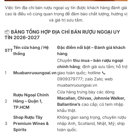
Việc tìm địa chỉ bán rượu ngoại uy tín được khách hàng đánh giá
cao là điều vô cùng quan trọng để đảm bảo chất lượng, hương vị
và giá trị sưu tầm.
📦 BẢNG TỔNG HỢP ĐỊA CHỈ BÁN RƯỢU NGOẠI UY
TÍN
2026-2027
Tên cửa hàng / Hệ
Đặc điểm nổi bật – Đánh giá khách
STT
thống
hàng
Chuyên
thu mua – bán rượu ngoại
chính hãng
; định giá sưu tầm; hỗ trợ
1
Muabanruoungoai.vn
giao toàn quốc; hotline
📞
0909379777
; zalo
Zalo
; web
muabanruoungoai.vn
Cửa hàng trưng bày các dòng
Rượu Ngoại Chính
Macallan, Chivas, Johnnie Walker,
2
Hãng – Quận 1,
Ballantine’s
cao cấp; có tem nhập
TP.HCM
khẩu thật.
Shop Rượu Tây
Không gian sang trọng, chuyên rượu
3
Premium Wines &
nhập Anh, Scotland, Nhật, Mỹ; ship
Spirits
toàn quốc.