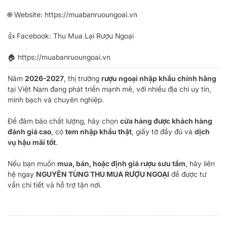
🌐 Website:
https://muabanruoungoai.vn
👍 Facebook:
Thu Mua Lại Rượu Ngoại
🏠
https://muabanruoungoai.vn
Năm
2026-2027
, thị trường
rượu ngoại nhập khẩu chính hãng
tại Việt Nam đang phát triển mạnh mẽ, với nhiều địa chỉ uy tín,
minh bạch và chuyên nghiệp.
Để đảm bảo chất lượng, hãy chọn
cửa hàng được khách hàng
đánh giá cao
, có
tem nhập khẩu thật
, giấy tờ đầy đủ và
dịch
vụ hậu mãi tốt
.
Nếu bạn muốn
mua, bán, hoặc định giá rượu sưu tầm
, hãy liên
hệ ngay
NGUYÊN TÙNG THU MUA RƯỢU NGOẠI
để được tư
vấn chi tiết và hỗ trợ tận nơi.