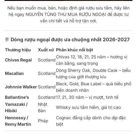
Nếu bạn muốn mua, bán, hoặc định giá rượu sưu tầm, hãy liên
hệ ngay NGUYÊN TÙNG THU MUA RƯỢU NGOẠI để được tư
vấn chi tiết và hỗ trợ tận nơi.
🥂 Dòng rượu ngoại được ưa chuộng nhất
2026-2027
Thương hiệu
Xuất xứ
Phân khúc nổi bật
Chivas 12, 18, 21, 25 năm – hương vị
Chivas Regal
Scotland
cân bằng, sang trọng
Dòng Sherry Oak, Double Cask – biểu
Macallan
Scotland
tượng của giới thượng lưu
Black, Gold, Blue Label – quà biếu phổ
Johnnie Walker
Scotland
biến doanh nhân
Ballantine’s
Scotland
17, 21, 30 năm – vị mượt, tinh tế
Yamazaki /
Nhật
Whisky sưu tầm hiếm, giá trị cao
Hibiki
Bản
Hennessy /
Cognac đẳng cấp dành cho dịp đặc
Pháp
Remy Martin
biệt