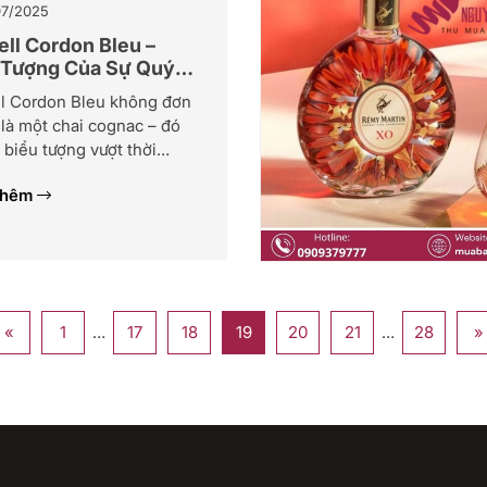
7/2025
ell Cordon Bleu –
 Tượng Của Sự Quý
ll Cordon Bleu không đơn
là một chai cognac – đó
 biểu tượng vượt thời
gắn liền với hình ảnh của
thêm
h tế, đẳng cấp và quý tộc.
hơn 100 năm kể từ khi ra
Cordon Bleu đã tạo nên
huẩn mực trong nghệ
phối trộn […]
«
1
…
17
18
19
20
21
…
28
»