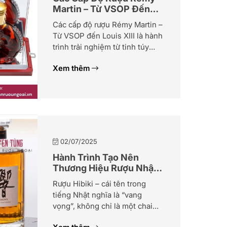
Martin – Từ VSOP Đến
Louis XIII
Các cấp độ rượu Rémy Martin –
Từ VSOP đến Louis XIII là hành
trình trải nghiệm từ tinh túy
truyền thống đến đỉnh cao xa
Xem thêm
hoa của nghệ thuật chế tác
rượu cognac Pháp. Với hơn 300
năm lịch sử, Rémy Martin đã
tạo nên danh tiếng toàn cầu
nhờ vào quy trình chưng […]
02/07/2025
Hành Trình Tạo Nên
Thương Hiệu Rượu Nhật
Hibiki
Rượu Hibiki – cái tên trong
tiếng Nhật nghĩa là “vang
vọng”, không chỉ là một chai
rượu whisky, mà còn là biểu