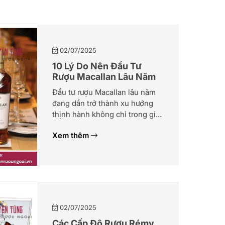
02/07/2025
10 Lý Do Nên Đầu Tư
Rượu Macallan Lâu Năm
Đầu tư rượu Macallan lâu năm
đang dần trở thành xu hướng
thịnh hành không chỉ trong giới
sưu tầm mà cả giới tài chính
Xem thêm
cao cấp trên toàn cầu. Với
những người yêu rượu, mỗi chai
Macallan là một tuyệt phẩm
nghệ thuật; còn với nhà đầu tư,
đây là tài sản có giá […]
02/07/2025
Các Cấp Độ Rượu Rémy