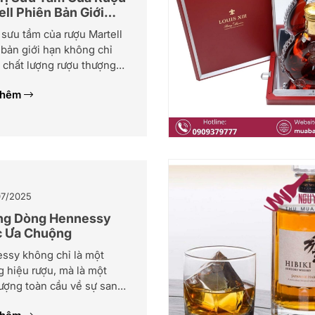
ll Phiên Bản Giới
ị sưu tầm của rượu Martell
bản giới hạn không chỉ
 chất lượng rượu thượng
à còn ở giá trị nghệ
thêm
 lịch sử và tính độc bản
g chai rượu mang lại.
 dòng Martell giới hạn
được các nhà sưu tầm trên
hế giới săn […]
7/2025
g Dòng Hennessy
 Ưa Chuộng
ssy không chỉ là một
 hiệu rượu, mà là một
tượng toàn cầu về sự sang
 đẳng cấp và di sản