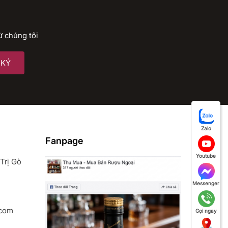
ừ chúng tôi
Zalo
Fanpage
Youtube
Trị Gò
Messenger
.com
Gọi ngay