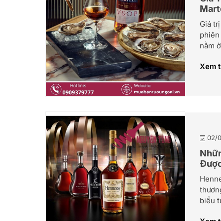
Marte
Hạn
Giá tr
phiên 
nằm ở
hạng m
Xem 
thuật,
mà từn
Những
luôn 
toàn t
02/0
Nhữn
Được
Henne
thương
biểu 
trọng,