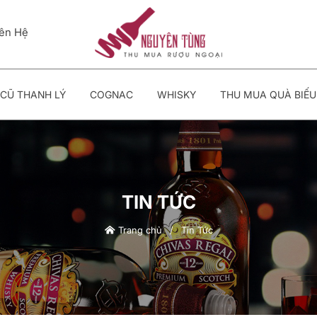
iên Hệ
CŨ THANH LÝ
COGNAC
WHISKY
THU MUA QUÀ BIẾU
TIN TỨC
Trang chủ
/
Tin Tức