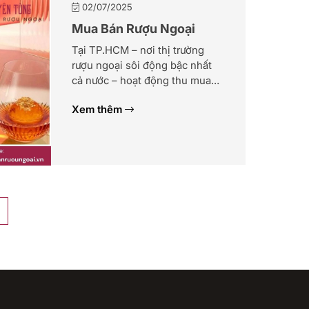
02/07/2025
Mua Bán Rượu Ngoại
Tại TP.HCM – nơi thị trường
rượu ngoại sôi động bậc nhất
cả nước – hoạt động thu mua
Rémy Martin diễn ra liên tục,
Xem thêm
với nhiều mức giá khác nhau
tùy vào dòng rượu, tình trạng
chai, độ hiếm và đơn vị thu
mua. Rémy Martin – cái tên
quen thuộc trong thế giới […]