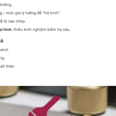
trường.
– mức giá lý tưởng để “trá hình”.
ễ bị sao chép.
ại hình
, thiếu kinh nghiệm kiểm tra sâu.
iả
anol.
ng.
ười thân.