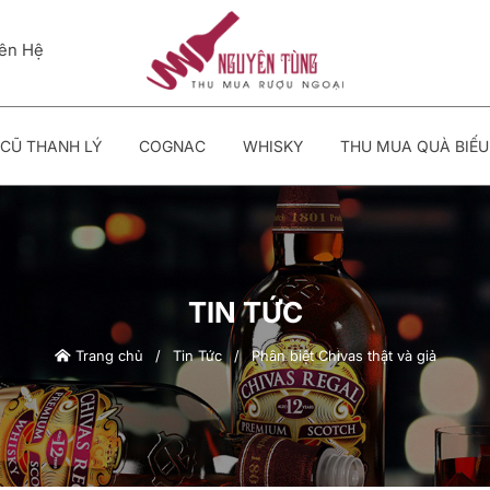
iên Hệ
CŨ THANH LÝ
COGNAC
WHISKY
THU MUA QUÀ BIẾU
TIN TỨC
Trang chủ
/
Tin Tức
/
Phân biệt Chivas thật và giả