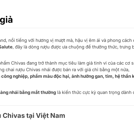
 giả
nd, nổi tiếng với hương vị mượt mà, hậu vị êm ái và phong cách
 Salute
, đây là dòng rượu được ưa chuộng để thưởng thức, trưng b
phẩm Chivas đang trở thành mục tiêu làm giả tinh vi của các cơ 
ững chai rượu Chivas nhái được bán ra với giá chỉ bằng một nửa,
 công nghiệp, phẩm màu độc hại, ảnh hưởng gan, tim, hệ thần 
 hàng nhái bằng mắt thường
là kiến thức cực kỳ quan trọng dành
u Chivas tại Việt Nam