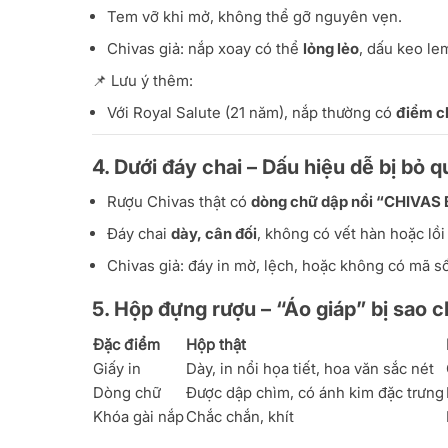
Tem vỡ khi mở, không thể gỡ nguyên vẹn.
Chivas giả: nắp xoay có thể
lỏng lẻo
, dấu keo le
📌 Lưu ý thêm:
Với Royal Salute (21 năm), nắp thường có
điểm c
4. Dưới đáy chai – Dấu hiệu dễ bị bỏ q
Rượu Chivas thật có
dòng chữ dập nổi “CHIVA
Đáy chai
dày, cân đối
, không có vết hàn hoặc lồi
Chivas giả: đáy in mờ, lệch, hoặc không có mã số
5. Hộp đựng rượu – “Áo giáp” bị sao 
Đặc điểm
Hộp thật
Giấy in
Dày, in nổi họa tiết, hoa văn sắc nét
Dòng chữ
Được dập chìm, có ánh kim đặc trưng
Khóa gài nắp
Chắc chắn, khít