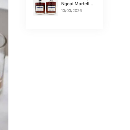
Ngoại Martell
Blue Swift Chính
10/03/2026
Hãng Giá Tốt
TP.HCM