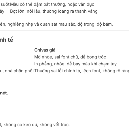
 suốt
Màu có thể đậm bất thường, hoặc vẩn đục
iây
Bọt lớn, nổi lâu, thường loang ra thành váng
hiên, nghiêng nhẹ và quan sát màu sắc, độ trong, độ bám.
inh tế
Chivas giả
Mờ nhòe, sai font chữ, dễ bong tróc
In phẳng, nhòe, dễ bay màu khi chạm tay
ẩu, nhà phân phối
Thường sai lỗi chính tả, lệch font, không rõ ràn
 nét
.
t, không có keo dư, không vết tróc.