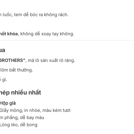
m luốc, tem dễ bóc ra không rách.
hốt khóa
, không dễ xoay tay không.
ua
S BROTHERS”
, mã lô sản xuất rõ ràng.
 lõm bất thường.
 gì.
chép nhiều nhất
Hộp giả
Giấy mỏng, in nhòe, màu kém tươi
In phẳng, dễ bay màu
Lỏng lẻo, dễ bong