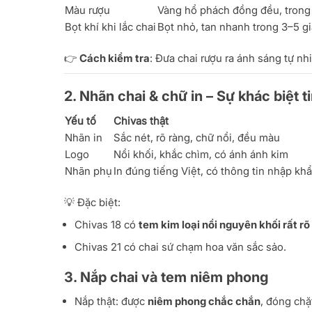
Màu rượu
Vàng hổ phách đồng đều, trong
Bọt khí khi lắc chai
Bọt nhỏ, tan nhanh trong 3–5 g
👉
Cách kiểm tra
: Đưa chai rượu ra ánh sáng tự n
2. Nhãn chai & chữ in – Sự khác biệt t
Yếu tố
Chivas thật
Nhãn in
Sắc nét, rõ ràng, chữ nổi, đều màu
Logo
Nổi khối, khắc chìm, có ánh ánh kim
Nhãn phụ
In đúng tiếng Việt, có thông tin nhập kh
💡 Đặc biệt:
Chivas 18 có
tem kim loại nổi nguyên khối rất rõ
Chivas 21 có chai sứ chạm hoa văn sắc sảo.
3. Nắp chai và tem niêm phong
Nắp thật: được
niêm phong chắc chắn
, đóng chặ