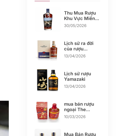
Thu Mua Rượu
Khu Vực Miền
Tây
30/05/2026
Lịch sử ra đời
của rượu
Glenlivet
13/04/2026
Lịch sử rượu
Yamazaki
13/04/2026
mua bán rượu
ngoại The
KYOTO
10/03/2026
Mua Bán Rượu