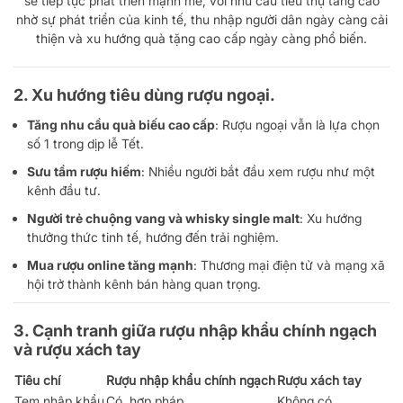
sẽ tiếp tục phát triển mạnh mẽ, với nhu cầu tiêu thụ tăng cao
nhờ sự phát triển của kinh tế, thu nhập người dân ngày càng cải
thiện và xu hướng quà tặng cao cấp ngày càng phổ biến.
2. Xu hướng tiêu dùng rượu ngoại.
Tăng nhu cầu quà biếu cao cấp
: Rượu ngoại vẫn là lựa chọn
số 1 trong dịp lễ Tết.
Sưu tầm rượu hiếm
: Nhiều người bắt đầu xem rượu như một
kênh đầu tư.
Người trẻ chuộng vang và whisky single malt
: Xu hướng
thưởng thức tinh tế, hướng đến trải nghiệm.
Mua rượu online tăng mạnh
: Thương mại điện tử và mạng xã
hội trở thành kênh bán hàng quan trọng.
3. Cạnh tranh giữa rượu nhập khẩu chính ngạch
và rượu xách tay
Tiêu chí
Rượu nhập khẩu chính ngạch
Rượu xách tay
Tem nhập khẩu
Có, hợp pháp
Không có