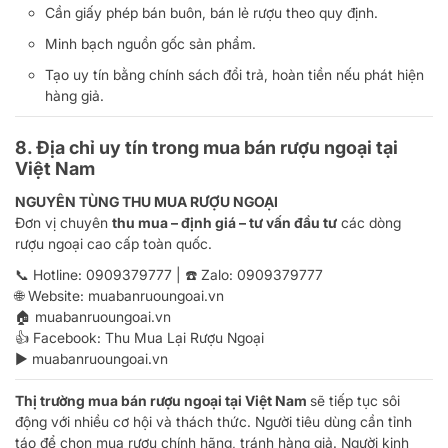
Cần giấy phép bán buôn, bán lẻ rượu theo quy định.
Minh bạch nguồn gốc sản phẩm.
Tạo uy tín bằng chính sách đổi trả, hoàn tiền nếu phát hiện
hàng giả.
8. Địa chỉ uy tín trong mua bán rượu ngoại tại
Việt Nam
NGUYÊN TÙNG THU MUA RƯỢU NGOẠI
Đơn vị chuyên
thu mua – định giá – tư vấn đầu tư
các dòng
rượu ngoại cao cấp toàn quốc.
📞 Hotline:
0909379777
| ☎️ Zalo:
0909379777
🌐 Website:
muabanruoungoai.vn
🏠
muabanruoungoai.vn
👍 Facebook:
Thu Mua Lại Rượu Ngoại
▶️
muabanruoungoai.vn
Thị trường mua bán rượu ngoại tại Việt Nam
sẽ tiếp tục sôi
động với nhiều cơ hội và thách thức. Người tiêu dùng cần tỉnh
táo để chọn mua rượu chính hãng, tránh hàng giả. Người kinh