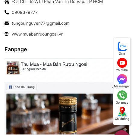
Địa Chỉ : 527/1J Phan Văn Trị Gò Vấp. TP HCM
0909379777
tungbuinguyen77@gmail.com
www.muabanruoungoai.vn
Fanpage
Zalo
Youtube
Messenger
Gọi ngay
Chỉ đường