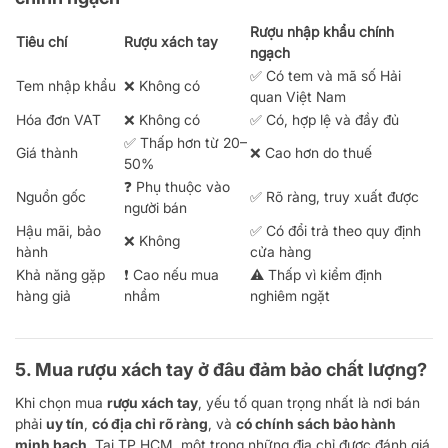
Rượu nhập khẩu chính
Tiêu chí
Rượu xách tay
ngạch
✅ Có tem và mã số Hải
Tem nhập khẩu
❌ Không có
quan Việt Nam
Hóa đơn VAT
❌ Không có
✅ Có, hợp lệ và đầy đủ
✅ Thấp hơn từ 20–
Giá thành
❌ Cao hơn do thuế
50%
❓ Phụ thuộc vào
Nguồn gốc
✅ Rõ ràng, truy xuất được
người bán
Hậu mãi, bảo
✅ Có đổi trả theo quy định
❌ Không
hành
cửa hàng
Khả năng gặp
❗ Cao nếu mua
⚠️ Thấp vì kiểm định
hàng giả
nhầm
nghiêm ngặt
5. Mua rượu xách tay ở đâu đảm bảo chất lượng?
Khi chọn mua
rượu xách tay
, yếu tố quan trọng nhất là nơi bán
phải
uy tín
,
có địa chỉ rõ ràng
, và
có chính sách bảo hành
minh bạch
. Tại TP.HCM, một trong những địa chỉ được đánh giá