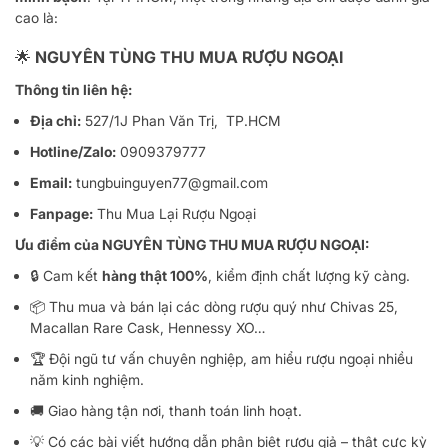
cao là:
🌟
NGUYÊN TÙNG THU MUA RƯỢU NGOẠI
Thông tin liên hệ:
Địa chỉ:
527/1J Phan Văn Trị, TP.HCM
Hotline/Zalo:
0909379777
Email:
tungbuinguyen77@gmail.com
Fanpage:
Thu Mua Lại Rượu Ngoại
Ưu điểm của NGUYÊN TÙNG THU MUA RƯỢU NGOẠI:
🔒 Cam kết
hàng thật 100%
, kiểm định chất lượng kỹ càng.
📦 Thu mua và bán lại các dòng rượu quý như Chivas 25,
Macallan Rare Cask, Hennessy XO…
🏆 Đội ngũ tư vấn chuyên nghiệp, am hiểu rượu ngoại nhiều
năm kinh nghiệm.
🚚 Giao hàng tận nơi, thanh toán linh hoạt.
💡 Có các bài viết hướng dẫn phân biệt rượu giả – thật cực kỳ