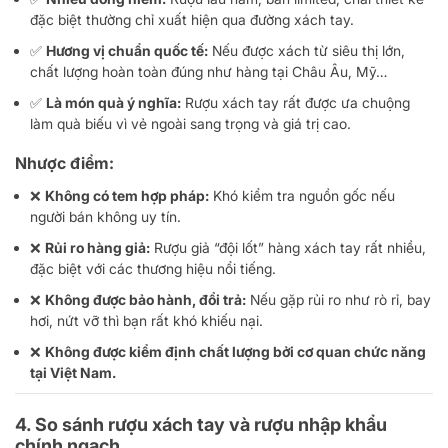
đặc biệt thường chỉ xuất hiện qua đường xách tay.
✅
Hương vị chuẩn quốc tế:
Nếu được xách từ siêu thị lớn,
chất lượng hoàn toàn đúng như hàng tại Châu Âu, Mỹ…
✅
Là món quà ý nghĩa:
Rượu xách tay rất được ưa chuộng
làm quà biếu vì vẻ ngoài sang trọng và giá trị cao.
Nhược điểm:
❌
Không có tem hợp pháp:
Khó kiểm tra nguồn gốc nếu
người bán không uy tín.
❌
Rủi ro hàng giả:
Rượu giả “đội lốt” hàng xách tay rất nhiều,
đặc biệt với các thương hiệu nổi tiếng.
❌
Không được bảo hành, đổi trả:
Nếu gặp rủi ro như rò rỉ, bay
hơi, nứt vỡ thì bạn rất khó khiếu nại.
❌
Không được kiểm định chất lượng bởi cơ quan chức năng
tại Việt Nam.
4. So sánh rượu xách tay và rượu nhập khẩu
chính ngạch