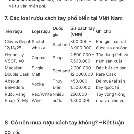
và tư vấn miễn phí.
7. Các loại rượu xách tay phổ biến tại Việt Nam
Quốc
Giá xách tay
Tên rượu
Loại rượu
Ghi chú
gia
(VNĐ)
Chivas Regal
Scotch
800.000 –
Bản giới hạn rất
Scotland
12/18/25
whisky
3.900.000
được ưa chuộng
Hennessy
2.500.000 –
Tùy dung tích và
Cognac
Pháp
VSOP, XO
7.500.000
năm sản xuất
Macallan
Single
2.200.000 –
Đặc biệt có bản
Scotland
Double Cask
Malt
12.000.000
Rare Cask
Absolut,
Thụy
450.000 –
Dễ mua tại sân
Vodka
Belvedere
Điển
1.500.000
bay quốc tế
Rượu vang
Red/White
Nhiều
250.000 –
Tùy vùng trồng
Pháp, Ý, Mỹ
Wine
nước
1.800.000
nho và niên vụ
8. Có nên mua rượu xách tay không? – Kết luận
CÓ
, nếu: