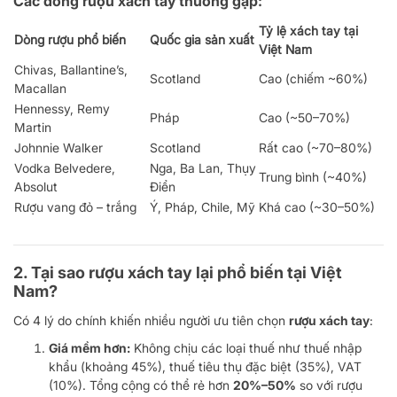
Các dòng rượu xách tay thường gặp:
Tỷ lệ xách tay tại
Dòng rượu phổ biến
Quốc gia sản xuất
Việt Nam
Chivas, Ballantine’s,
Scotland
Cao (chiếm ~60%)
Macallan
Hennessy, Remy
Pháp
Cao (~50–70%)
Martin
Johnnie Walker
Scotland
Rất cao (~70–80%)
Vodka Belvedere,
Nga, Ba Lan, Thụy
Trung bình (~40%)
Absolut
Điển
Rượu vang đỏ – trắng
Ý, Pháp, Chile, Mỹ
Khá cao (~30–50%)
2. Tại sao rượu xách tay lại phổ biến tại Việt
Nam?
Có 4 lý do chính khiến nhiều người ưu tiên chọn
rượu xách tay
:
Giá mềm hơn:
Không chịu các loại thuế như thuế nhập
khẩu (khoảng 45%), thuế tiêu thụ đặc biệt (35%), VAT
(10%). Tổng cộng có thể rẻ hơn
20%–50%
so với rượu