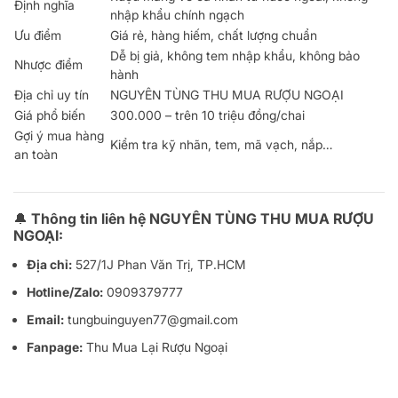
Định nghĩa
nhập khẩu chính ngạch
Ưu điểm
Giá rẻ, hàng hiếm, chất lượng chuẩn
Dễ bị giả, không tem nhập khẩu, không bảo
Nhược điểm
hành
Địa chỉ uy tín
NGUYÊN TÙNG THU MUA RƯỢU NGOẠI
Giá phổ biến
300.000 – trên 10 triệu đồng/chai
Gợi ý mua hàng
Kiểm tra kỹ nhãn, tem, mã vạch, nắp…
an toàn
🔔
Thông tin liên hệ NGUYÊN TÙNG THU MUA RƯỢU
NGOẠI:
Địa chỉ:
527/1J Phan Văn Trị, TP.HCM
Hotline/Zalo:
0909379777
Email:
tungbuinguyen77@gmail.com
Fanpage:
Thu Mua Lại Rượu Ngoại