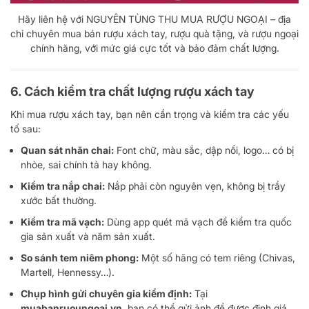
Hãy liên hệ với NGUYÊN TÙNG THU MUA RƯỢU NGOẠI – địa
chỉ chuyên mua bán rượu xách tay, rượu quà tặng, và rượu ngoại
chính hãng, với mức giá cực tốt và bảo đảm chất lượng.
6. Cách kiểm tra chất lượng rượu xách tay
Khi mua rượu xách tay, bạn nên cẩn trọng và kiểm tra các yếu
tố sau:
Quan sát nhãn chai:
Font chữ, màu sắc, dập nổi, logo… có bị
nhòe, sai chính tả hay không.
Kiểm tra nắp chai:
Nắp phải còn nguyên vẹn, không bị trầy
xước bất thường.
Kiểm tra mã vạch:
Dùng app quét mã vạch để kiểm tra quốc
gia sản xuất và năm sản xuất.
So sánh tem niêm phong:
Một số hãng có tem riêng (Chivas,
Martell, Hennessy…).
Chụp hình gửi chuyên gia kiểm định:
Tại
muabanruoungoai.vn
, bạn có thể gửi ảnh để được định giá