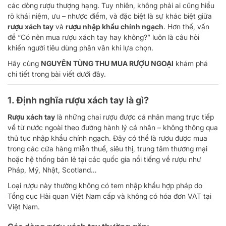
các dòng rượu thượng hạng. Tuy nhiên, không phải ai cũng hiểu
rõ khái niệm, ưu – nhược điểm, và đặc biệt là sự khác biệt giữa
rượu xách tay
và
rượu nhập khẩu chính ngạch
. Hơn thế, vấn
đề “Có nên mua rượu xách tay hay không?” luôn là câu hỏi
khiến người tiêu dùng phân vân khi lựa chọn.
Hãy cùng
NGUYÊN TÙNG THU MUA RƯỢU NGOẠI
khám phá
chi tiết trong bài viết dưới đây.
1. Định nghĩa rượu xách tay là gì?
Rượu xách tay
là những chai rượu được cá nhân mang trực tiếp
về từ nước ngoài theo đường hành lý cá nhân – không thông qua
thủ tục nhập khẩu chính ngạch. Đây có thể là rượu được mua
trong các cửa hàng miễn thuế, siêu thị, trung tâm thương mại
hoặc hệ thống bán lẻ tại các quốc gia nổi tiếng về rượu như
Pháp, Mỹ, Nhật, Scotland…
Loại rượu này thường không có tem nhập khẩu hợp pháp do
Tổng cục Hải quan Việt Nam cấp và không có hóa đơn VAT tại
Việt Nam.