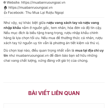
🌐 Website:
https://muabanruoungoai.vn
🏠
https://muabanruoungoai.vn
👍 Facebook:
Thu Mua Lại Rượu Ngoại
Như vậy, sự khác biệt giữa
rượu vang xách tay và rượu vang
nhập khẩu
nằm ở nguồn gốc, tem nhãn, hóa đơn và độ tin cậy.
Nếu mục đích là biếu tặng trang trọng, rượu nhập khẩu chính
hãng là lựa chọn tối ưu. Nếu mua để thưởng thức cá nhân, rượu
xách tay từ nguồn uy tín vẫn là phương án tiết kiệm và thú vị.
Dù chọn loại nào, điều quan trọng nhất vẫn là
mua tại địa chỉ uy
tín
như
muabanruoungoai.vn
để đảm bảo bạn sở hữu những
chai vang chất lượng, xứng đáng với giá trị của chúng.
BÀI VIẾT LIÊN QUAN