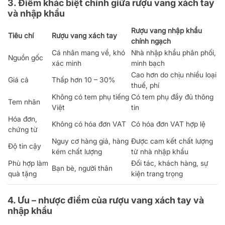
3. Điểm khác biệt chính giữa rượu vang xách tay
và nhập khẩu
Rượu vang nhập khẩu
Tiêu chí
Rượu vang xách tay
chính ngạch
Cá nhân mang về, khó
Nhà nhập khẩu phân phối,
Nguồn gốc
xác minh
minh bạch
Cao hơn do chịu nhiều loại
Giá cả
Thấp hơn 10 – 30%
thuế, phí
Không có tem phụ tiếng
Có tem phụ đầy đủ thông
Tem nhãn
Việt
tin
Hóa đơn,
Không có hóa đơn VAT
Có hóa đơn VAT hợp lệ
chứng từ
Nguy cơ hàng giả, hàng
Được cam kết chất lượng
Độ tin cậy
kém chất lượng
từ nhà nhập khẩu
Phù hợp làm
Đối tác, khách hàng, sự
Bạn bè, người thân
quà tặng
kiện trang trọng
4. Ưu – nhược điểm của rượu vang xách tay và
nhập khẩu