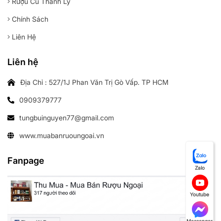
Rượu Cũ Thanh Lý
Chính Sách
Liên Hệ
Liên hệ
Địa Chỉ : 527/1J Phan Văn Trị Gò Vấp. TP HCM
0909379777
tungbuinguyen77@gmail.com
www.muabanruoungoai.vn
Fanpage
Zalo
Youtube