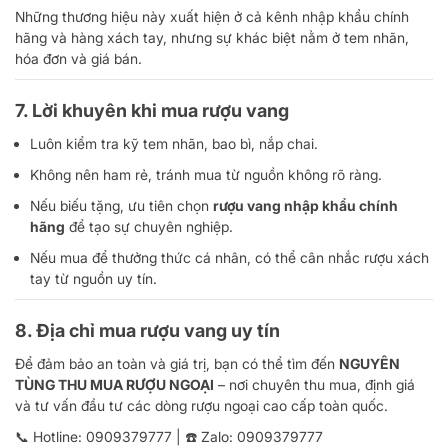
Những thương hiệu này xuất hiện ở cả kênh nhập khẩu chính
hãng và hàng xách tay, nhưng sự khác biệt nằm ở tem nhãn,
hóa đơn và giá bán.
7. Lời khuyên khi mua rượu vang
Luôn kiểm tra kỹ tem nhãn, bao bì, nắp chai.
Không nên ham rẻ, tránh mua từ nguồn không rõ ràng.
Nếu biếu tặng, ưu tiên chọn
rượu vang nhập khẩu chính
hãng
để tạo sự chuyên nghiệp.
Nếu mua để thưởng thức cá nhân, có thể cân nhắc rượu xách
tay từ nguồn uy tín.
8. Địa chỉ mua rượu vang uy tín
Để đảm bảo an toàn và giá trị, bạn có thể tìm đến
NGUYÊN
TÙNG THU MUA RƯỢU NGOẠI
– nơi chuyên thu mua, định giá
và tư vấn đầu tư các dòng rượu ngoại cao cấp toàn quốc.
📞 Hotline:
0909379777
| ☎️ Zalo:
0909379777