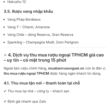
Hakushu 12
3.5. Rượu vang nhập khẩu
Vang Pháp Bordeaux
Vang Ý – Chianti, Amarone
Vang Chile – dòng Reserva, Gran Reserva
Sparkling – Champagne Moët, Dom Perignon
⭐
4. Dịch vụ thu mua rượu ngoại TPHCM giá cao
– uy tín – có mặt trong 15 phút
Ngoài bán rượu chính hãng,
muabanruoungoai.vn
còn là đơn vị
thu mua rượu ngoại TPHCM
được hàng ngàn khách tin dùng.
4.1. Thu mua tận nơi – thanh toán tại chỗ
✔ Thu mua tại nhà – công ty – khách sạn
✔ Định giá nhanh qua Zalo