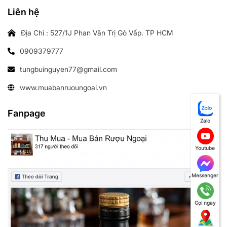
Liên hệ
Địa Chỉ : 527/1J Phan Văn Trị Gò Vấp. TP HCM
0909379777
tungbuinguyen77@gmail.com
www.muabanruoungoai.vn
Fanpage
Zalo
Youtube
Messenger
Gọi ngay