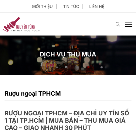
GIỚI THIỆU
TIN TỨC
LIÊN HỆ
DỊCH VỤ THU MUA
Rượu ngoại TPHCM
RƯỢU NGOẠI TPHCM – ĐỊA CHỈ UY TÍN SỐ
1 TẠI TP.HCM | MUA BÁN – THU MUA GIÁ
CAO – GIAO NHANH 30 PHÚT