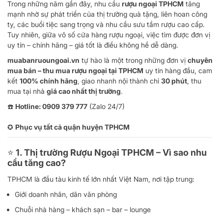
Trong những năm gần đây, nhu cầu
rượu ngoại TPHCM
tăng
mạnh nhờ sự phát triển của thị trường quà tặng, liên hoan công
ty, các buổi tiệc sang trọng và nhu cầu sưu tầm rượu cao cấp.
Tuy nhiên, giữa vô số cửa hàng rượu ngoại, việc tìm được đơn vị
uy tín – chính hãng – giá tốt là điều không hề dễ dàng.
muabanruoungoai.vn
tự hào là một trong những đơn vị
chuyên
mua bán – thu mua rượu ngoại tại TPHCM
uy tín hàng đầu, cam
kết
100% chính hãng
, giao nhanh nội thành chỉ
30 phút
, thu
mua tại nhà
giá cao nhất thị trường
.
☎️
Hotline: 0909 379 777
(Zalo 24/7)
✪
Phục vụ tất cả quận huyện TPHCM
⭐
1. Thị trường Rượu Ngoại TPHCM – Vì sao nhu
cầu tăng cao?
TPHCM là đầu tàu kinh tế lớn nhất Việt Nam, nơi tập trung:
Giới doanh nhân, dân văn phòng
Chuỗi nhà hàng – khách sạn – bar – lounge