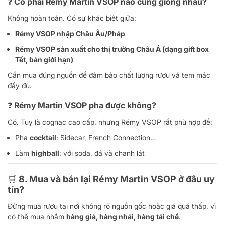
❓ Có phải Rémy Martin VSOP nào cũng giống nhau?
Không hoàn toàn. Có sự khác biệt giữa:
Rémy VSOP nhập Châu Âu/Pháp
Rémy VSOP sản xuất cho thị trường Châu Á (dạng gift box
Tết, bản giới hạn)
Cần mua đúng nguồn để đảm bảo chất lượng rượu và tem mác
đầy đủ.
❓ Rémy Martin VSOP pha được không?
Có. Tuy là cognac cao cấp, nhưng Rémy VSOP rất phù hợp để:
Pha
cocktail
: Sidecar, French Connection…
Làm
highball
: với soda, đá và chanh lát
🛒 8. Mua và bán lại Rémy Martin VSOP ở đâu uy
tín?
Đừng mua rượu tại nơi không rõ nguồn gốc hoặc giá quá thấp, vì
có thể mua nhầm
hàng giả, hàng nhái, hàng tái chế
.