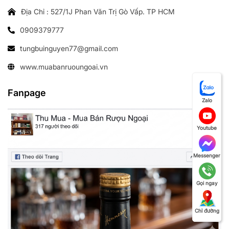
Địa Chỉ : 527/1J Phan Văn Trị Gò Vấp. TP HCM
0909379777
tungbuinguyen77@gmail.com
www.muabanruoungoai.vn
Fanpage
Zalo
Youtube
Messenger
Gọi ngay
Chỉ đường