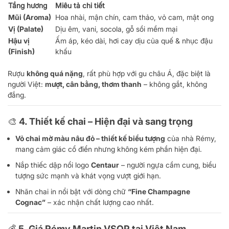
Tầng hương
Miêu tả chi tiết
Mũi (Aroma)
Hoa nhài, mận chín, cam thảo, vỏ cam, mật ong
Vị (Palate)
Dịu êm, vani, socola, gỗ sồi mềm mại
Hậu vị
Ấm áp, kéo dài, hơi cay dịu của quế & nhục đậu
(Finish)
khấu
Rượu
không quá nặng
, rất phù hợp với gu châu Á, đặc biệt là
người Việt:
mượt, cân bằng, thơm thanh
– không gắt, không
đắng.
🎨 4. Thiết kế chai – Hiện đại và sang trọng
Vỏ chai mờ màu nâu đỏ – thiết kế biểu tượng
của nhà Rémy,
mang cảm giác cổ điển nhưng không kém phần hiện đại.
Nắp thiếc dập nổi logo
Centaur
– người ngựa cầm cung, biểu
tượng sức mạnh và khát vọng vượt giới hạn.
Nhãn chai in nổi bật với dòng chữ
“Fine Champagne
Cognac”
– xác nhận chất lượng cao nhất.
💰 5. Giá Rémy Martin VSOP tại Việt Nam