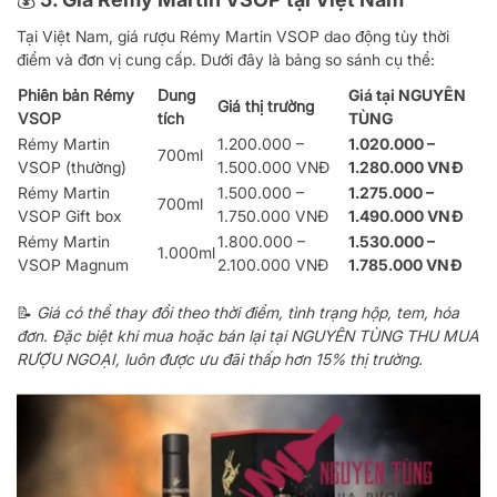
Tại Việt Nam, giá rượu Rémy Martin VSOP dao động tùy thời
điểm và đơn vị cung cấp. Dưới đây là bảng so sánh cụ thể:
Phiên bản Rémy
Dung
Giá tại NGUYÊN
Giá thị trường
VSOP
tích
TÙNG
Rémy Martin
1.200.000 –
1.020.000 –
700ml
VSOP (thường)
1.500.000 VNĐ
1.280.000 VNĐ
Rémy Martin
1.500.000 –
1.275.000 –
700ml
VSOP Gift box
1.750.000 VNĐ
1.490.000 VNĐ
Rémy Martin
1.800.000 –
1.530.000 –
1.000ml
VSOP Magnum
2.100.000 VNĐ
1.785.000 VNĐ
📝
Giá có thể thay đổi theo thời điểm, tình trạng hộp, tem, hóa
đơn. Đặc biệt khi mua hoặc bán lại tại
NGUYÊN TÙNG THU MUA
RƯỢU NGOẠI
, luôn được ưu đãi thấp hơn 15% thị trường.