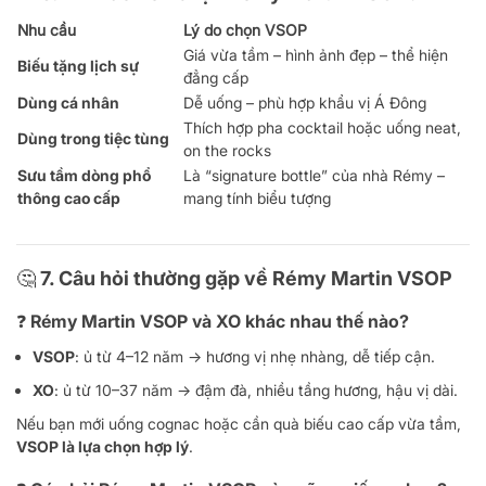
Nhu cầu
Lý do chọn VSOP
Giá vừa tầm – hình ảnh đẹp – thể hiện
Biếu tặng lịch sự
đẳng cấp
Dùng cá nhân
Dễ uống – phù hợp khẩu vị Á Đông
Thích hợp pha cocktail hoặc uống neat,
Dùng trong tiệc tùng
on the rocks
Sưu tầm dòng phổ
Là “signature bottle” của nhà Rémy –
thông cao cấp
mang tính biểu tượng
🤔 7. Câu hỏi thường gặp về Rémy Martin VSOP
❓ Rémy Martin VSOP và XO khác nhau thế nào?
VSOP
: ủ từ 4–12 năm → hương vị nhẹ nhàng, dễ tiếp cận.
XO
: ủ từ 10–37 năm → đậm đà, nhiều tầng hương, hậu vị dài.
Nếu bạn mới uống cognac hoặc cần quà biếu cao cấp vừa tầm,
VSOP là lựa chọn hợp lý
.