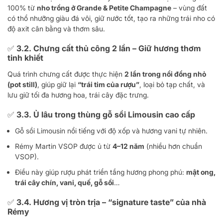
100% từ
nho trồng ở Grande & Petite Champagne
– vùng đất
có thổ nhưỡng giàu đá vôi, giữ nước tốt, tạo ra những trái nho có
độ axit cân bằng và thơm sâu.
✅ 3.2. Chưng cất thủ công 2 lần – Giữ hương thơm
tinh khiết
Quá trình chưng cất được thực hiện
2 lần trong nồi đồng nhỏ
(pot still)
, giúp giữ lại
“trái tim của rượu”
, loại bỏ tạp chất, và
lưu giữ tối đa hương hoa, trái cây đặc trưng.
✅ 3.3. Ủ lâu trong thùng gỗ sồi Limousin cao cấp
Gỗ sồi Limousin nổi tiếng với độ xốp và hương vani tự nhiên.
Rémy Martin VSOP được ủ từ
4–12 năm
(nhiều hơn chuẩn
VSOP).
Điều này giúp rượu phát triển tầng hương phong phú:
mật ong,
trái cây chín, vani, quế, gỗ sồi
…
✅ 3.4. Hương vị tròn trịa – “signature taste” của nhà
Rémy