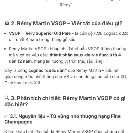
Rémy”.
🥃 2. Rémy Martin VSOP – Viết tắt của điều gì?
VSOP
=
Very Superior Old Pale
– là cấp độ rượu cognac được
ủ ít nhất 4 năm trong thùng gỗ sồi.
Rémy Martin VSOP không chỉ đạt chuẩn VSOP thông thường
mà vượt xa yêu cầu:
thành phần eaux-de-vie được ủ từ 4
đến 12 năm
, mang lại hương vị tròn trịa, sâu lắng.
Đây là dòng
cognac “quốc dân”
của Rémy Martin – cầu nối
giữa dòng rượu phổ thông như VS và các dòng cao cấp như XO,
Club hay Louis XIII.
🔍 3. Phân tích chi tiết: Rémy Martin VSOP có gì
đặc biệt?
✅ 3.1. Nguyên liệu – Từ vùng nho thượng hạng Fine
Champagne
Điểm khác biệt lớn nhất là Rémy Martin VSOP được chưng cất