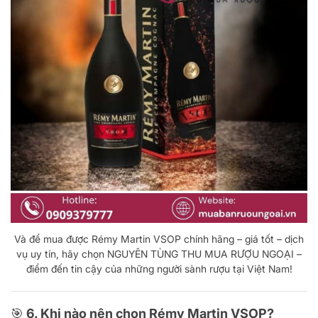
Và để mua được Rémy Martin VSOP chính hãng – giá tốt – dịch
vụ uy tín, hãy chọn NGUYÊN TÙNG THU MUA RƯỢU NGOẠI –
điểm đến tin cậy của những người sành rượu tại Việt Nam!
🎯 6. Khi nào nên chọn Rémy Martin VSOP?