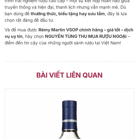
trình trải nghiệm rượu cao cấp – một sự kết hợp hoàn hảo giữa
truyền thống và hiện đại, thanh lịch nhưng vẫn mạnh mẽ. Dù
bạn dùng để
thưởng thức, biếu tặng hay sưu tầm
, đây là lựa
chọn rất đáng để đầu tư.
Và để mua được
Rémy Martin VSOP chính hãng – giá tốt – dịch
vụ uy tín
, hãy chọn
NGUYÊN TÙNG THU MUA RƯỢU NGOẠI
–
điểm đến tin cậy của những người sành rượu tại Việt Nam!
BÀI VIẾT LIÊN QUAN