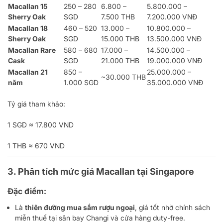
Macallan 15
250 – 280
6.800 –
5.800.000 –
Sherry Oak
SGD
7.500 THB
7.200.000 VNĐ
Macallan 18
460 – 520
13.000 –
10.800.000 –
Sherry Oak
SGD
15.000 THB
13.500.000 VNĐ
Macallan Rare
580 – 680
17.000 –
14.500.000 –
Cask
SGD
21.000 THB
19.000.000 VNĐ
Macallan 21
850 –
25.000.000 –
~30.000 THB
năm
1.000 SGD
35.000.000 VNĐ
Tỷ giá tham khảo:
1 SGD ≈ 17.800 VND
1 THB ≈ 670 VND
3. Phân tích mức giá Macallan tại Singapore
Đặc điểm:
Là
thiên đường mua sắm rượu ngoại
, giá tốt nhờ chính sách
miễn thuế tại sân bay Changi và cửa hàng duty-free.