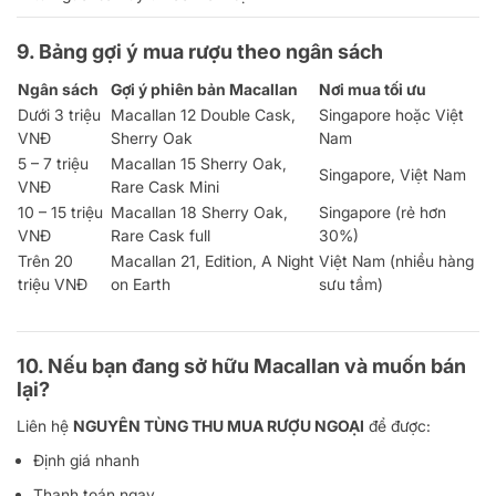
9. Bảng gợi ý mua rượu theo ngân sách
Ngân sách
Gợi ý phiên bản Macallan
Nơi mua tối ưu
Dưới 3 triệu
Macallan 12 Double Cask,
Singapore hoặc Việt
VNĐ
Sherry Oak
Nam
5 – 7 triệu
Macallan 15 Sherry Oak,
Singapore, Việt Nam
VNĐ
Rare Cask Mini
10 – 15 triệu
Macallan 18 Sherry Oak,
Singapore (rẻ hơn
VNĐ
Rare Cask full
30%)
Trên 20
Macallan 21, Edition, A Night
Việt Nam (nhiều hàng
triệu VNĐ
on Earth
sưu tầm)
10. Nếu bạn đang sở hữu Macallan và muốn bán
lại?
Liên hệ
NGUYÊN TÙNG THU MUA RƯỢU NGOẠI
để được:
Định giá nhanh
Thanh toán ngay