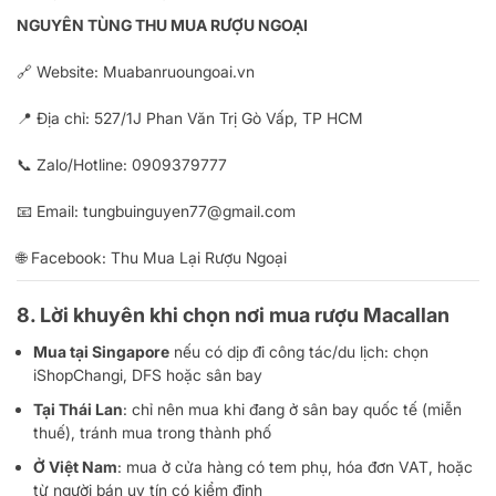
NGUYÊN TÙNG THU MUA RƯỢU NGOẠI
🔗 Website:
Muabanruoungoai.vn
📍 Địa chỉ: 527/1J Phan Văn Trị Gò Vấp, TP HCM
📞 Zalo/Hotline:
0909379777
📧 Email:
tungbuinguyen77@gmail.com
🌐 Facebook:
Thu Mua Lại Rượu Ngoại
8. Lời khuyên khi chọn nơi mua rượu Macallan
Mua tại Singapore
nếu có dịp đi công tác/du lịch: chọn
iShopChangi, DFS hoặc sân bay
Tại Thái Lan
: chỉ nên mua khi đang ở sân bay quốc tế (miễn
thuế), tránh mua trong thành phố
Ở Việt Nam
: mua ở cửa hàng có tem phụ, hóa đơn VAT, hoặc
từ người bán uy tín có kiểm định