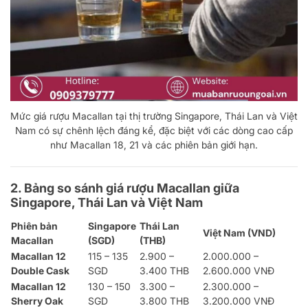
Mức giá rượu Macallan tại thị trường Singapore, Thái Lan và Việt
Nam có sự chênh lệch đáng kể, đặc biệt với các dòng cao cấp
như Macallan 18, 21 và các phiên bản giới hạn.
2. Bảng so sánh giá rượu Macallan giữa
Singapore, Thái Lan và Việt Nam
Phiên bản
Singapore
Thái Lan
Việt Nam (VND)
Macallan
(SGD)
(THB)
Macallan 12
115 – 135
2.900 –
2.000.000 –
Double Cask
SGD
3.400 THB
2.600.000 VNĐ
Macallan 12
130 – 150
3.300 –
2.300.000 –
Sherry Oak
SGD
3.800 THB
3.200.000 VNĐ