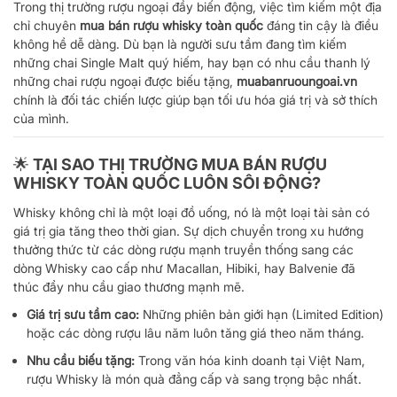
Trong thị trường rượu ngoại đầy biến động, việc tìm kiếm một địa
chỉ chuyên
mua bán rượu whisky toàn quốc
đáng tin cậy là điều
không hề dễ dàng. Dù bạn là người sưu tầm đang tìm kiếm
những chai Single Malt quý hiếm, hay bạn có nhu cầu thanh lý
những chai rượu ngoại được biếu tặng,
muabanruoungoai.vn
chính là đối tác chiến lược giúp bạn tối ưu hóa giá trị và sở thích
của mình.
🌟 TẠI SAO THỊ TRƯỜNG MUA BÁN RƯỢU
WHISKY TOÀN QUỐC LUÔN SÔI ĐỘNG?
Whisky không chỉ là một loại đồ uống, nó là một loại tài sản có
giá trị gia tăng theo thời gian. Sự dịch chuyển trong xu hướng
thưởng thức từ các dòng rượu mạnh truyền thống sang các
dòng Whisky cao cấp như Macallan, Hibiki, hay Balvenie đã
thúc đẩy nhu cầu giao thương mạnh mẽ.
Giá trị sưu tầm cao:
Những phiên bản giới hạn (Limited Edition)
hoặc các dòng rượu lâu năm luôn tăng giá theo năm tháng.
Nhu cầu biếu tặng:
Trong văn hóa kinh doanh tại Việt Nam,
rượu Whisky là món quà đẳng cấp và sang trọng bậc nhất.