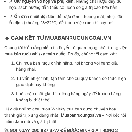
📌
Giữ nguyên vỏ hộp và phụ kiện:
Những chai rượu đầy đủ
hộp, sách hướng dẫn (nếu có) luôn có giá trị cao hơn hẳn.
📌
Ổn định nhiệt độ:
Nên để rượu ở nơi thoáng mát, nhiệt độ
ổn định (khoảng 18-22°C) để tránh việc rượu bị bay hơi.
🔥 CAM KẾT TỪ MUABANRUOUNGOAI.VN
Chúng tôi hiểu rằng niềm tin là yếu tố quan trọng nhất trong việc
mua bán rượu whisky toàn quốc
. Do đó, chúng tôi cam kết:
Chỉ mua bán rượu chính hãng, nói không với hàng giả,
hàng nhái.
Tư vấn nhiệt tình, tận tâm cho dù quý khách có thực hiện
giao dịch hay không.
Luôn cập nhật giá thị trường hàng ngày để khách hàng
không bị thiệt thòi.
Hãy để những chai rượu Whisky của bạn được chuyển hóa
thành giá trị xứng đáng nhất.
Muabanruoungoai.vn
– Nơi kết nối
niềm đam mê và giá trị thật!
🚀
GỌI NGAY: 090 937 9777 ĐỂ ĐƯỢC ĐỊNH GIÁ TRONG 2