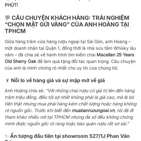
PHÚT!
💬 CÂU CHUYỆN KHÁCH HÀNG: TRẢI NGHIỆM
“CHỌN MẶT GỬI VÀNG” CỦA ANH HOÀNG TẠI
TPHCM
Giữa hàng trăm cửa hàng rượu ngoại tại Sài Gòn, anh Hoàng –
một doanh nhân tại Quận 1, đồng thời là nhà sưu tầm Whisky lâu
năm – đã chia sẻ về hành trình tìm kiếm chai
Macallan 25 Years
Old Sherry Oak
để làm quà tặng đối tác quan trọng. Câu chuyện
của anh là minh chứng rõ nhất cho uy tín của chúng tôi.
🍷 Nỗi lo về hàng giả và sự mập mờ về giá
Anh Hoàng chia sẻ:
“Với những chai rượu có giá trị lên đến hàng
trăm triệu đồng, điều tôi sợ nhất không phải là giá cao, mà là bỏ
tiền thật nhưng mua phải hàng kém chất lượng hoặc hàng không
rõ nguồn gốc. Trước khi biết đến
muabanruoungoai.vn
, tôi đã đi
tham khảo nhiều nơi tại TPHCM nhưng đa số đều không chứng
minh được nguồn gốc rõ ràng hoặc bảo quản rượu rất sơ sài.”
✨ Ấn tượng đầu tiên tại showroom 527/1J Phan Văn