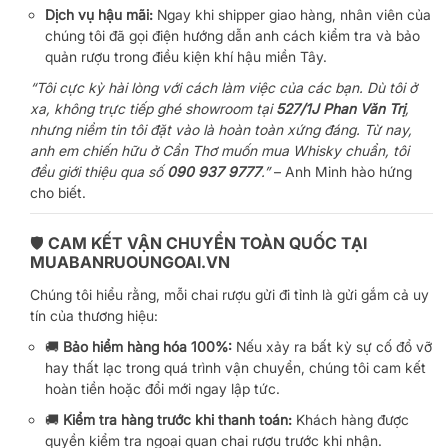
Dịch vụ hậu mãi:
Ngay khi shipper giao hàng, nhân viên của
chúng tôi đã gọi điện hướng dẫn anh cách kiểm tra và bảo
quản rượu trong điều kiện khí hậu miền Tây.
“Tôi cực kỳ hài lòng với cách làm việc của các bạn. Dù tôi ở
xa, không trực tiếp ghé showroom tại
527/1J Phan Văn Trị
,
nhưng niềm tin tôi đặt vào là hoàn toàn xứng đáng. Từ nay,
anh em chiến hữu ở Cần Thơ muốn mua Whisky chuẩn, tôi
đều giới thiệu qua số
090 937 9777
.”
– Anh Minh hào hứng
cho biết.
🛡️ CAM KẾT VẬN CHUYỂN TOÀN QUỐC TẠI
MUABANRUOUNGOAI.VN
Chúng tôi hiểu rằng, mỗi chai rượu gửi đi tỉnh là gửi gắm cả uy
tín của thương hiệu:
🚚
Bảo hiểm hàng hóa 100%:
Nếu xảy ra bất kỳ sự cố đổ vỡ
hay thất lạc trong quá trình vận chuyển, chúng tôi cam kết
hoàn tiền hoặc đổi mới ngay lập tức.
🚚
Kiểm tra hàng trước khi thanh toán:
Khách hàng được
quyền kiểm tra ngoại quan chai rượu trước khi nhận.