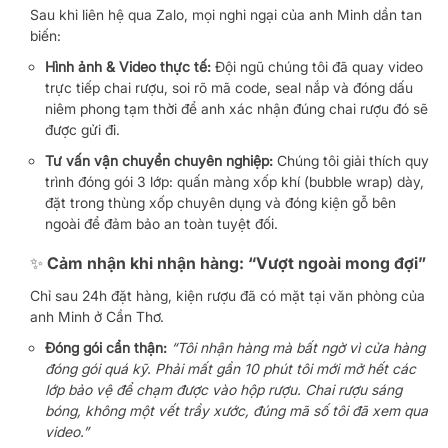
Sau khi liên hệ qua Zalo, mọi nghi ngại của anh Minh dần tan
biến:
Hình ảnh & Video thực tế:
Đội ngũ chúng tôi đã quay video
trực tiếp chai rượu, soi rõ mã code, seal nắp và đóng dấu
niêm phong tạm thời để anh xác nhận đúng chai rượu đó sẽ
được gửi đi.
Tư vấn vận chuyển chuyên nghiệp:
Chúng tôi giải thích quy
trình đóng gói 3 lớp: quấn màng xốp khí (bubble wrap) dày,
đặt trong thùng xốp chuyên dụng và đóng kiện gỗ bên
ngoài để đảm bảo an toàn tuyệt đối.
✨ Cảm nhận khi nhận hàng: “Vượt ngoài mong đợi”
Chỉ sau 24h đặt hàng, kiện rượu đã có mặt tại văn phòng của
anh Minh ở Cần Thơ.
Đóng gói cẩn thận:
“Tôi nhận hàng mà bất ngờ vì cửa hàng
đóng gói quá kỹ. Phải mất gần 10 phút tôi mới mở hết các
lớp bảo vệ để chạm được vào hộp rượu. Chai rượu sáng
bóng, không một vết trầy xước, đúng mã số tôi đã xem qua
video.”