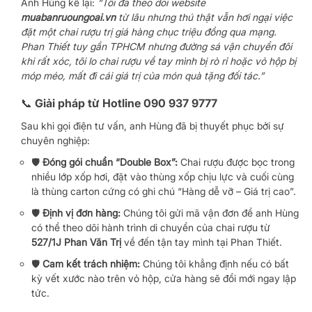
Anh Hùng kể lại:
“Tôi đã theo dõi website
muabanruoungoai.vn
từ lâu nhưng thú thật vẫn hơi ngại việc
đặt một chai rượu trị giá hàng chục triệu đồng qua mạng.
Phan Thiết tuy gần TPHCM nhưng đường sá vận chuyển đôi
khi rất xóc, tôi lo chai rượu về tay mình bị rò rỉ hoặc vỏ hộp bị
móp méo, mất đi cái giá trị của món quà tặng đối tác.”
📞 Giải pháp từ Hotline 090 937 9777
Sau khi gọi điện tư vấn, anh Hùng đã bị thuyết phục bởi sự
chuyên nghiệp:
🛡️
Đóng gói chuẩn “Double Box”:
Chai rượu được bọc trong
nhiều lớp xốp hơi, đặt vào thùng xốp chịu lực và cuối cùng
là thùng carton cứng có ghi chú “Hàng dễ vỡ – Giá trị cao”.
🛡️
Định vị đơn hàng:
Chúng tôi gửi mã vận đơn để anh Hùng
có thể theo dõi hành trình di chuyển của chai rượu từ
527/1J Phan Văn Trị
về đến tận tay mình tại Phan Thiết.
🛡️
Cam kết trách nhiệm:
Chúng tôi khẳng định nếu có bất
kỳ vết xước nào trên vỏ hộp, cửa hàng sẽ đổi mới ngay lập
tức.