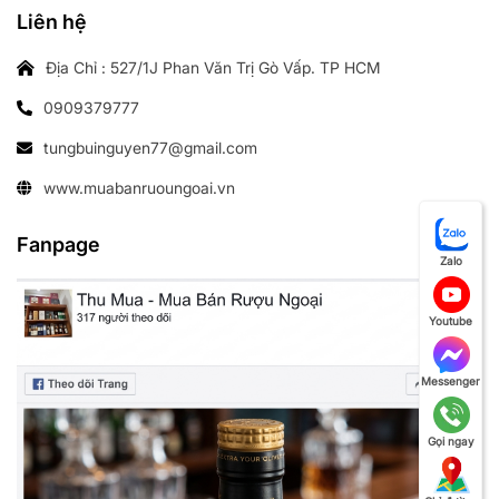
Liên hệ
Địa Chỉ : 527/1J Phan Văn Trị Gò Vấp. TP HCM
0909379777
tungbuinguyen77@gmail.com
www.muabanruoungoai.vn
Fanpage
Zalo
Youtube
Messenger
Gọi ngay