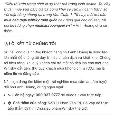
“Điều tôi trân trọng nhất là sự thật thà trong kinh doanh. Tại đây,
thuận mua vừa bán, giá cả công khai và cực kỳ cạnh tranh so
với mặt bằng chung tại trung tâm Quận 1. Từ nay, mỗi khi cần
mua bán rượu whisky toàn quốc
hay tặng quà cho đối tác, tôi
chỉ tin tưởng chọn
muabanruoungoai.vn
.”
– Anh Hoàng chia sẻ
thêm.
🚀 LỜI KẾT TỪ CHÚNG TÔI
Sự hài lòng của những khách hàng như anh Hoàng là động lực
lớn nhất để chúng tôi duy trì tiêu chuẩn dịch vụ khắt khe. Chúng
tôi hiểu rằng, khi quý khách chi trả một số tiền lớn cho một chai
Whisky đắt tiền, thứ quý khách mua không chỉ là rượu, mà là
niềm tin
và
đẳng cấp
.
Nếu bạn đang tìm kiếm một trải nghiệm mua sắm an tâm tuyệt
đối như anh Hoàng, đừng ngần ngại:
📞
Liên hệ ngay:
090 937 9777
để được tư vấn trực tiếp.
🏠
Ghé thăm cửa hàng:
527/1J Phan Văn Trị, Gò Vấp để trực
tiếp thẩm định những siêu phẩm Whisky thế giới.