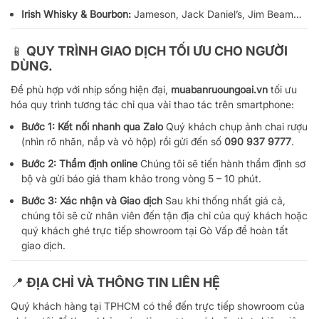
Irish Whisky & Bourbon:
Jameson, Jack Daniel’s, Jim Beam…
📱 QUY TRÌNH GIAO DỊCH TỐI ƯU CHO NGƯỜI
DÙNG.
Để phù hợp với nhịp sống hiện đại,
muabanruoungoai.vn
tối ưu
hóa quy trình tương tác chỉ qua vài thao tác trên smartphone:
Bước 1: Kết nối nhanh qua Zalo
Quý khách chụp ảnh chai rượu
(nhìn rõ nhãn, nắp và vỏ hộp) rồi gửi đến số
090 937 9777
.
Bước 2: Thẩm định online
Chúng tôi sẽ tiến hành thẩm định sơ
bộ và gửi báo giá tham khảo trong vòng 5 – 10 phút.
Bước 3: Xác nhận và Giao dịch
Sau khi thống nhất giá cả,
chúng tôi sẽ cử nhân viên đến tận địa chỉ của quý khách hoặc
quý khách ghé trực tiếp showroom tại Gò Vấp để hoàn tất
giao dịch.
📍 ĐỊA CHỈ VÀ THÔNG TIN LIÊN HỆ
Quý khách hàng tại TPHCM có thể đến trực tiếp showroom của