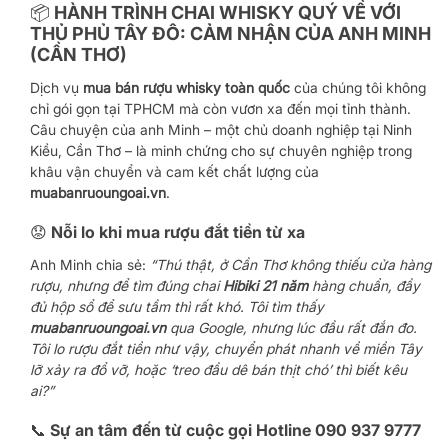
📦 HÀNH TRÌNH CHAI WHISKY QUÝ VỀ VỚI
THỦ PHỦ TÂY ĐÔ: CẢM NHẬN CỦA ANH MINH
(CẦN THƠ)
Dịch vụ
mua bán rượu whisky toàn quốc
của chúng tôi không
chỉ gói gọn tại TPHCM mà còn vươn xa đến mọi tỉnh thành.
Câu chuyện của anh Minh – một chủ doanh nghiệp tại Ninh
Kiều, Cần Thơ – là minh chứng cho sự chuyên nghiệp trong
khâu vận chuyển và cam kết chất lượng của
muabanruoungoai.vn
.
😟 Nỗi lo khi mua rượu đắt tiền từ xa
Anh Minh chia sẻ:
“Thú thật, ở Cần Thơ không thiếu cửa hàng
rượu, nhưng để tìm đúng chai
Hibiki 21 năm
hàng chuẩn, đầy
đủ hộp sổ để sưu tầm thì rất khó. Tôi tìm thấy
muabanruoungoai.vn
qua Google, nhưng lúc đầu rất đắn đo.
Tôi lo rượu đắt tiền như vậy, chuyển phát nhanh về miền Tây
lỡ xảy ra đổ vỡ, hoặc ‘treo đầu dê bán thịt chó’ thì biết kêu
ai?”
📞 Sự an tâm đến từ cuộc gọi Hotline 090 937 9777