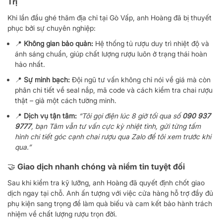
Trị
Khi lần đầu ghé thăm địa chỉ tại Gò Vấp, anh Hoàng đã bị thuyết
phục bởi sự chuyên nghiệp:
📍
Không gian bảo quản:
Hệ thống tủ rượu duy trì nhiệt độ và
ánh sáng chuẩn, giúp chất lượng rượu luôn ở trạng thái hoàn
hảo nhất.
📍
Sự minh bạch:
Đội ngũ tư vấn không chỉ nói về giá mà còn
phân chi tiết về seal nắp, mã code và cách kiểm tra chai rượu
thật – giả một cách tường minh.
📍
Dịch vụ tận tâm:
“Tôi gọi điện lúc 8 giờ tối qua số
090 937
9777
, bạn Tâm vẫn tư vấn cực kỳ nhiệt tình, gửi từng tấm
hình chi tiết góc cạnh chai rượu qua Zalo để tôi xem trước khi
qua.”
🤝 Giao dịch nhanh chóng và niềm tin tuyệt đối
Sau khi kiểm tra kỹ lưỡng, anh Hoàng đã quyết định chốt giao
dịch ngay tại chỗ. Anh ấn tượng với việc cửa hàng hỗ trợ đầy đủ
phụ kiện sang trọng để làm quà biếu và cam kết bảo hành trách
nhiệm về chất lượng rượu trọn đời.