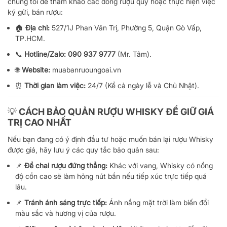
chúng tôi để tham khảo các dòng rượu quý hoặc thực hiện việc
ký gửi, bán rượu:
🏠
Địa chỉ:
527/1J Phan Văn Trị, Phường 5, Quận Gò Vấp,
TP.HCM.
📞
Hotline/Zalo:
090 937 9777
(Mr. Tâm).
🌐
Website:
muabanruoungoai.vn
⏰
Thời gian làm việc:
24/7 (Kể cả ngày lễ và Chủ Nhật).
💡 CÁCH BẢO QUẢN RƯỢU WHISKY ĐỂ GIỮ GIÁ
TRỊ CAO NHẤT
Nếu bạn đang có ý định đầu tư hoặc muốn bán lại rượu Whisky
được giá, hãy lưu ý các quy tắc bảo quản sau:
📌
Để chai rượu đứng thẳng:
Khác với vang, Whisky có nồng
độ cồn cao sẽ làm hỏng nút bần nếu tiếp xúc trực tiếp quá
lâu.
📌
Tránh ánh sáng trực tiếp:
Ánh nắng mặt trời làm biến đổi
màu sắc và hương vị của rượu.