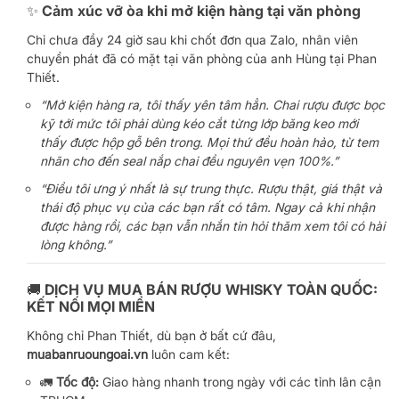
✨ Cảm xúc vỡ òa khi mở kiện hàng tại văn phòng
Chỉ chưa đầy 24 giờ sau khi chốt đơn qua Zalo, nhân viên
chuyển phát đã có mặt tại văn phòng của anh Hùng tại Phan
Thiết.
“Mở kiện hàng ra, tôi thấy yên tâm hẳn. Chai rượu được bọc
kỹ tới mức tôi phải dùng kéo cắt từng lớp băng keo mới
thấy được hộp gỗ bên trong. Mọi thứ đều hoàn hảo, từ tem
nhãn cho đến seal nắp chai đều nguyên vẹn 100%.”
“Điều tôi ưng ý nhất là sự trung thực. Rượu thật, giá thật và
thái độ phục vụ của các bạn rất có tâm. Ngay cả khi nhận
được hàng rồi, các bạn vẫn nhắn tin hỏi thăm xem tôi có hài
lòng không.”
🚚 DỊCH VỤ MUA BÁN RƯỢU WHISKY TOÀN QUỐC:
KẾT NỐI MỌI MIỀN
Không chỉ Phan Thiết, dù bạn ở bất cứ đâu,
muabanruoungoai.vn
luôn cam kết:
🚛
Tốc độ:
Giao hàng nhanh trong ngày với các tỉnh lân cận