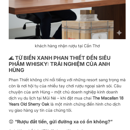
khách hàng nhận rượu tại Cần Thơ
🌊 TỪ BIỂN XANH PHAN THIẾT ĐẾN SIÊU
PHẨM WHISKY: TRẢI NGHIỆM CỦA ANH
HÙNG
Phan Thiết không chỉ nổi tiếng với những resort sang trọng mà
còn là nơi hội tụ của nhiều tay chơi rượu ngoại sành sỏi. Câu
chuyện của anh Hùng – một chủ doanh nghiệp kinh doanh
dịch vụ du lịch tại Mũi Né – khi đặt mua chai
The Macallan 18
Years Old Sherry Oak
là một minh chứng điển hình cho dịch
vụ giao hàng uy tín của chúng tôi.
😟 “Rượu đắt tiền, gửi đường xa có ổn không?”