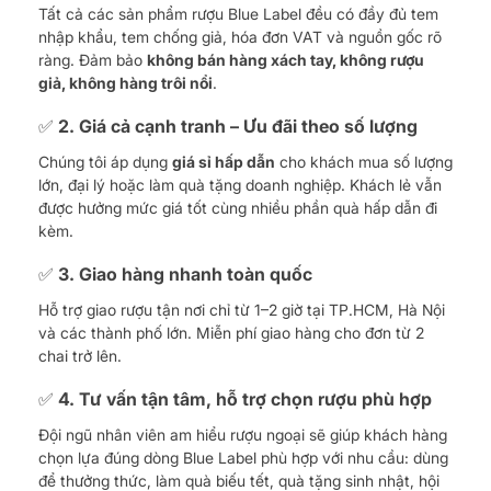
Tất cả các sản phẩm rượu Blue Label đều có đầy đủ tem
nhập khẩu, tem chống giả, hóa đơn VAT và nguồn gốc rõ
ràng. Đảm bảo
không bán hàng xách tay, không rượu
giả, không hàng trôi nổi
.
✅ 2. Giá cả cạnh tranh – Ưu đãi theo số lượng
Chúng tôi áp dụng
giá sỉ hấp dẫn
cho khách mua số lượng
lớn, đại lý hoặc làm quà tặng doanh nghiệp. Khách lẻ vẫn
được hưởng mức giá tốt cùng nhiều phần quà hấp dẫn đi
kèm.
✅ 3. Giao hàng nhanh toàn quốc
Hỗ trợ giao rượu tận nơi chỉ từ 1–2 giờ tại TP.HCM, Hà Nội
và các thành phố lớn. Miễn phí giao hàng cho đơn từ 2
chai trở lên.
✅ 4. Tư vấn tận tâm, hỗ trợ chọn rượu phù hợp
Đội ngũ nhân viên am hiểu rượu ngoại sẽ giúp khách hàng
chọn lựa đúng dòng Blue Label phù hợp với nhu cầu: dùng
để thưởng thức, làm quà biếu tết, quà tặng sinh nhật, hội