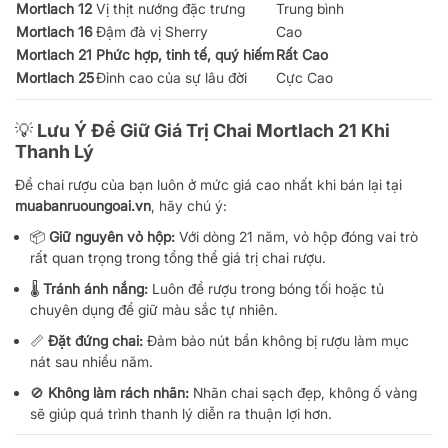
Mortlach 12
Vị thịt nướng đặc trưng
Trung bình
Mortlach 16
Đậm đà vị Sherry
Cao
Mortlach 21
Phức hợp, tinh tế, quý hiếm
Rất Cao
Mortlach 25
Đỉnh cao của sự lâu đời
Cực Cao
💡 Lưu Ý Để Giữ Giá Trị Chai Mortlach 21 Khi
Thanh Lý
Để chai rượu của bạn luôn ở mức giá cao nhất khi bán lại tại
muabanruoungoai.vn
, hãy chú ý:
📦
Giữ nguyên vỏ hộp:
Với dòng 21 năm, vỏ hộp đóng vai trò
rất quan trọng trong tổng thể giá trị chai rượu.
🌡️
Tránh ánh nắng:
Luôn để rượu trong bóng tối hoặc tủ
chuyên dụng để giữ màu sắc tự nhiên.
📏
Đặt đứng chai:
Đảm bảo nút bần không bị rượu làm mục
nát sau nhiều năm.
🚫
Không làm rách nhãn:
Nhãn chai sạch đẹp, không ố vàng
sẽ giúp quá trình thanh lý diễn ra thuận lợi hơn.