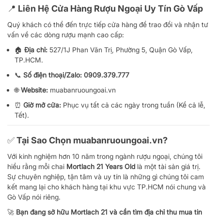
📍 Liên Hệ Cửa Hàng Rượu Ngoại Uy Tín Gò Vấp
Quý khách có thể đến trực tiếp cửa hàng để trao đổi và nhận tư
vấn về các dòng rượu mạnh cao cấp:
🏠
Địa chỉ:
527/1J Phan Văn Trị, Phường 5, Quận Gò Vấp,
TP.HCM.
📞
Số điện thoại/Zalo:
0909.379.777
🌐
Website:
muabanruoungoai.vn
⏰
Giờ mở cửa:
Phục vụ tất cả các ngày trong tuần (Kể cả lễ,
Tết).
✅ Tại Sao Chọn muabanruoungoai.vn?
Với kinh nghiệm hơn 10 năm trong ngành rượu ngoại, chúng tôi
hiểu rằng mỗi chai
Mortlach 21 Years Old
là một tài sản giá trị.
Sự chuyên nghiệp, tận tâm và uy tín là những gì chúng tôi cam
kết mang lại cho khách hàng tại khu vực TP.HCM nói chung và
Gò Vấp nói riêng.
🚀
Bạn đang sở hữu Mortlach 21 và cần tìm địa chỉ thu mua tin