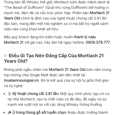
Trong bản đồ Whisky thế giới, Mortlach luôn được mệnh danh là
“The Beast of Dufftown” (Quái thú vùng Dufftown) bởi hương vị
mạnh mẽ, đậm đà và cấu trúc phức hợp. Phiên bản
Mortlach 21
Years Old
chính là đỉnh cao của nghệ thuật chưng cất 2.81 lần
độc bản, mang đến một trải nghiệm xa xỉ mà bất kỳ người sành
rượu nào cũng khao khát sở hữu.
Nếu quý khách đang tìm kiếm hoặc muốn
thanh lý rượu
Mortlach 21
với giá cao, hãy liên hệ ngay hotline:
0909.379.777
.
✨ Điều Gì Tạo Nên Đẳng Cấp Của Mortlach 21
Years Old?
Không phải ngẫu nhiên mà
Mortlach 21 Years Old
luôn nằm trong
top những chai Single Malt được săn đón nhất tại
muabanruoungoai.vn
. Đó là kết quả của sự hội tụ giữa thời gian
và kỹ nghệ:
🧬
Kỹ thuật chưng cất 2.81 lần:
Một quy trình phức tạp chỉ có
tại nhà Mortlach, tạo ra chất rượu có độ dày, độ ngậy và sự
mạnh mẽ vượt trội so với các dòng Whisky thông thường.
🪵
Ủ trong thùng gỗ sồi tuyển chọn:
Rượu được trưởng thành