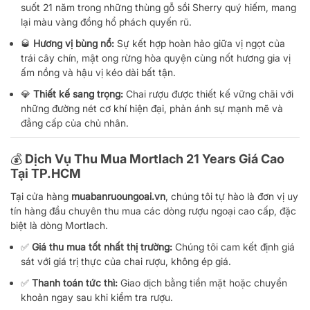
suốt 21 năm trong những thùng gỗ sồi Sherry quý hiếm, mang
lại màu vàng đồng hổ phách quyến rũ.
🥃
Hương vị bùng nổ:
Sự kết hợp hoàn hảo giữa vị ngọt của
trái cây chín, mật ong rừng hòa quyện cùng nốt hương gia vị
ấm nồng và hậu vị kéo dài bất tận.
💎
Thiết kế sang trọng:
Chai rượu được thiết kế vững chãi với
những đường nét cơ khí hiện đại, phản ánh sự mạnh mẽ và
đẳng cấp của chủ nhân.
💰 Dịch Vụ Thu Mua Mortlach 21 Years Giá Cao
Tại TP.HCM
Tại cửa hàng
muabanruoungoai.vn
, chúng tôi tự hào là đơn vị uy
tín hàng đầu chuyên thu mua các dòng rượu ngoại cao cấp, đặc
biệt là dòng Mortlach.
✅
Giá thu mua tốt nhất thị trường:
Chúng tôi cam kết định giá
sát với giá trị thực của chai rượu, không ép giá.
✅
Thanh toán tức thì:
Giao dịch bằng tiền mặt hoặc chuyển
khoản ngay sau khi kiểm tra rượu.