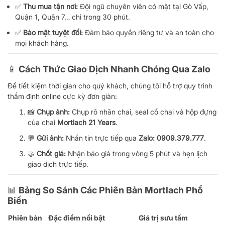
✅
Thu mua tận nơi:
Đội ngũ chuyên viên có mặt tại Gò Vấp,
Quận 1, Quận 7… chỉ trong 30 phút.
✅
Bảo mật tuyệt đối:
Đảm bảo quyền riêng tư và an toàn cho
mọi khách hàng.
📱 Cách Thức Giao Dịch Nhanh Chóng Qua Zalo
Để tiết kiệm thời gian cho quý khách, chúng tôi hỗ trợ quy trình
thẩm định online cực kỳ đơn giản:
📸
Chụp ảnh:
Chụp rõ nhãn chai, seal cổ chai và hộp đựng
của chai
Mortlach 21 Years
.
💬
Gửi ảnh:
Nhắn tin trực tiếp qua
Zalo: 0909.379.777
.
🤝
Chốt giá:
Nhận báo giá trong vòng 5 phút và hẹn lịch
giao dịch trực tiếp.
📊 Bảng So Sánh Các Phiên Bản Mortlach Phổ
Biến
Phiên bản
Đặc điểm nổi bật
Giá trị sưu tầm