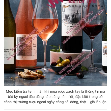
Mẹo kiểm tra tem nhãn khi mua rượu xách tay là thông tin mà
bất kỳ người tiêu dùng nào cũng nên biết, đặc biệt trong bối
cảnh thị trường rượu ngoại ngày càng sôi động, thật – giả lẫn lộn.