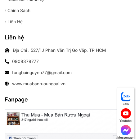
Chính Sách
Liên Hệ
Liên hệ
Địa Chỉ : 527/1J Phan Văn Trị Gò Vấp. TP HCM
0909379777
tungbuinguyen77@gmail.com
www.muabanruoungoai.vn
Fanpage
Zalo
Youtube
Messenger