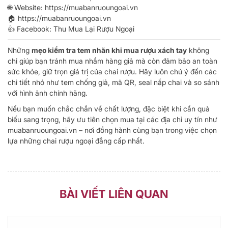
🌐 Website:
https://muabanruoungoai.vn
🏠
https://muabanruoungoai.vn
👍 Facebook:
Thu Mua Lại Rượu Ngoại
Những
mẹo kiểm tra tem nhãn khi mua rượu xách tay
không
chỉ giúp bạn tránh mua nhầm hàng giả mà còn đảm bảo an toàn
sức khỏe, giữ trọn giá trị của chai rượu. Hãy luôn chú ý đến các
chi tiết nhỏ như tem chống giả, mã QR, seal nắp chai và so sánh
với hình ảnh chính hãng.
Nếu bạn muốn chắc chắn về chất lượng, đặc biệt khi cần quà
biếu sang trọng, hãy ưu tiên chọn mua tại các địa chỉ uy tín như
muabanruoungoai.vn
– nơi đồng hành cùng bạn trong việc chọn
lựa những chai rượu ngoại đẳng cấp nhất.
BÀI VIẾT LIÊN QUAN