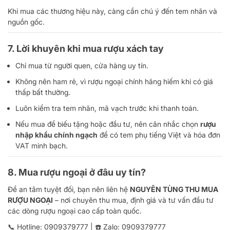
Khi mua các thương hiệu này, càng cần chú ý đến tem nhãn và
nguồn gốc.
7. Lời khuyên khi mua rượu xách tay
Chỉ mua từ người quen, cửa hàng uy tín.
Không nên ham rẻ, vì rượu ngoại chính hãng hiếm khi có giá
thấp bất thường.
Luôn kiểm tra tem nhãn, mã vạch trước khi thanh toán.
Nếu mua để biếu tặng hoặc đầu tư, nên cân nhắc chọn
rượu
nhập khẩu chính ngạch
để có tem phụ tiếng Việt và hóa đơn
VAT minh bạch.
8. Mua rượu ngoại ở đâu uy tín?
Để an tâm tuyệt đối, bạn nên liên hệ
NGUYÊN TÙNG THU MUA
RƯỢU NGOẠI
– nơi chuyên thu mua, định giá và tư vấn đầu tư
các dòng rượu ngoại cao cấp toàn quốc.
📞 Hotline:
0909379777
| ☎️ Zalo:
0909379777