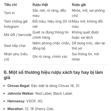
Tiêu chí
Rượu thật
Rượu giả
Sắc nét, rõ ràng, đều
Nhòe, mờ, sai phông
Tem in
màu
chữ
Tem chống giả
Đổi màu, hiệu ứng 3D rõ
Màu mờ, không đổi
hologram
nét
màu
Quét ra đúng thông tin
Không quét được
Mã QR / barcode
chính hãng
hoặc sai lệch
Niêm phong chắc chắn,
Dễ bong tróc, dán lại
Seal nắp chai
đồng bộ
thô sơ
Nhãn phụ (nếu
Sai thông tin, mờ
Ghi rõ ràng, chính xác
có)
nhòe
6. Một số thương hiệu rượu xách tay hay bị làm
giả
Chivas Regal
: Đặc biệt là dòng Chivas 18, 21.
Johnnie Walker
: Red Label, Black Label.
Hennessy
: VSOP, XO.
Macallan
: 12, 18 Sherry Oak.