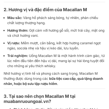
2. Hương vị và đặc điểm của Macallan M
Màu sắc:
Vàng hổ phách sáng bóng, tự nhiên, phản chiếu
chất lượng thượng hạng.
Hương thơm:
Gợi cảm với hương gỗ sồi, mứt trái cây, mật ong
và chút hương vani.
Vị rượu:
Mềm mượt, cân bằng, kết hợp hương caramel ngọt
ngào, socola nhẹ và hậu vị kéo dài, lưu luyến.
Trải nghiệm:
Uống Macallan M là một hành trình cảm giác, từ
lúc nếm đầu tiên đến hậu vị dài, mang lại sự hài lòng tuyệt đối
cho những ai yêu thích whisky.
Nhờ hương vị tinh tế và phong cách sang trọng, Macallan M
thường được dùng trong các
bữa tiệc cao cấp, quà tặng doanh
nhân, hoặc bộ sưu tập rượu hiếm
.
3. Tại sao nên chọn Macallan M tại
muabanruoungoai.vn?