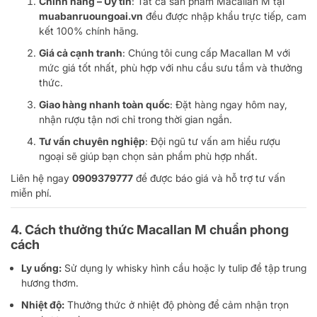
Chính hãng – Uy tín
: Tất cả sản phẩm Macallan M tại
muabanruoungoai.vn
đều được nhập khẩu trực tiếp, cam
kết 100% chính hãng.
Giá cả cạnh tranh
: Chúng tôi cung cấp Macallan M với
mức giá tốt nhất, phù hợp với nhu cầu sưu tầm và thưởng
thức.
Giao hàng nhanh toàn quốc
: Đặt hàng ngay hôm nay,
nhận rượu tận nơi chỉ trong thời gian ngắn.
Tư vấn chuyên nghiệp
: Đội ngũ tư vấn am hiểu rượu
ngoại sẽ giúp bạn chọn sản phẩm phù hợp nhất.
Liên hệ ngay
0909379777
để được báo giá và hỗ trợ tư vấn
miễn phí.
4. Cách thưởng thức Macallan M chuẩn phong
cách
Ly uống:
Sử dụng ly whisky hình cầu hoặc ly tulip để tập trung
hương thơm.
Nhiệt độ:
Thưởng thức ở nhiệt độ phòng để cảm nhận trọn