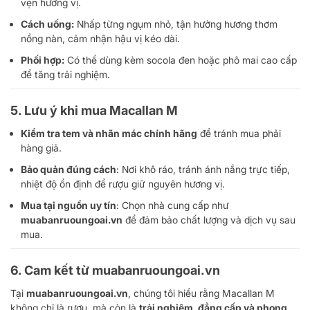
vẹn hương vị.
Cách uống:
Nhấp từng ngụm nhỏ, tận hưởng hương thơm
nồng nàn, cảm nhận hậu vị kéo dài.
Phối hợp:
Có thể dùng kèm socola đen hoặc phô mai cao cấp
để tăng trải nghiệm.
5. Lưu ý khi mua Macallan M
Kiểm tra tem và nhãn mác chính hãng
để tránh mua phải
hàng giả.
Bảo quản đúng cách
: Nơi khô ráo, tránh ánh nắng trực tiếp,
nhiệt độ ổn định để rượu giữ nguyên hương vị.
Mua tại nguồn uy tín
: Chọn nhà cung cấp như
muabanruoungoai.vn
để đảm bảo chất lượng và dịch vụ sau
mua.
6. Cam kết từ muabanruoungoai.vn
Tại
muabanruoungoai.vn
, chúng tôi hiểu rằng Macallan M
không chỉ là rượu, mà còn là
trải nghiệm, đẳng cấp và phong