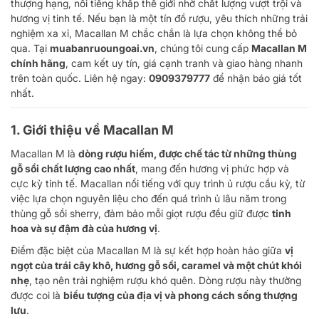
thượng hạng, nổi tiếng khắp thế giới nhờ chất lượng vượt trội và
hương vị tinh tế. Nếu bạn là một tín đồ rượu, yêu thích những trải
nghiệm xa xỉ, Macallan M chắc chắn là lựa chọn không thể bỏ
qua. Tại
muabanruoungoai.vn
, chúng tôi cung cấp
Macallan M
chính hãng
, cam kết uy tín, giá cạnh tranh và giao hàng nhanh
trên toàn quốc. Liên hệ ngay:
0909379777
để nhận báo giá tốt
nhất.
1. Giới thiệu về Macallan M
Macallan M là
dòng rượu hiếm, được chế tác từ những thùng
gỗ sồi chất lượng cao nhất
, mang đến hương vị phức hợp và
cực kỳ tinh tế. Macallan nổi tiếng với quy trình ủ rượu cầu kỳ, từ
việc lựa chọn nguyên liệu cho đến quá trình ủ lâu năm trong
thùng gỗ sồi sherry, đảm bảo mỗi giọt rượu đều giữ được
tinh
hoa và sự đậm đà của hương vị
.
Điểm đặc biệt của Macallan M là sự kết hợp hoàn hảo giữa
vị
ngọt của trái cây khô, hương gỗ sồi, caramel và một chút khói
nhẹ
, tạo nên trải nghiệm rượu khó quên. Dòng rượu này thường
được coi là
biểu tượng của địa vị và phong cách sống thượng
lưu
.