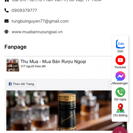
0909379777
tungbuinguyen77@gmail.com
www.muabanruoungoai.vn
Fanpage
Zalo
Youtube
Messenger
Gọi ngay
Chỉ đường