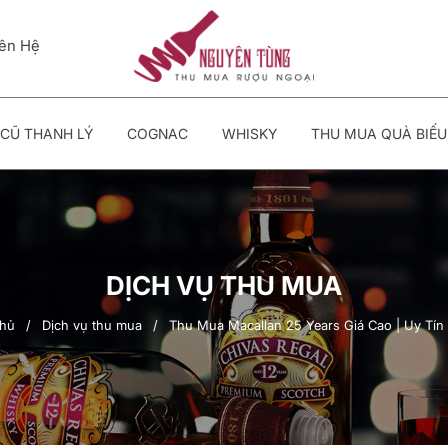
iên Hệ
CŨ THANH LÝ
COGNAC
WHISKY
THU MUA QUÀ BIẾU
DỊCH VỤ THU MUA
chủ
/
Dịch vụ thu mua
/
Thu Mua Macallan 25 Years Giá Cao | Uy Tín