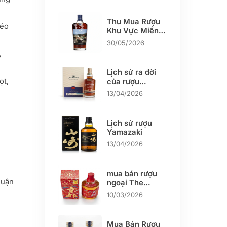
Thu Mua Rượu
kéo
Khu Vực Miền
Tây
30/05/2026
,
Lịch sử ra đời
ọt,
của rượu
Glenlivet
13/04/2026
Lịch sử rượu
Yamazaki
13/04/2026
mua bán rượu
quận
ngoại The
KYOTO
10/03/2026
Mua Bán Rượu