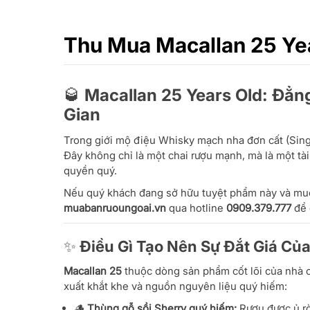
Thu Mua Macallan 25 Yea
🥃 Macallan 25 Years Old: Đẳn
Gian
Trong giới mộ điệu Whisky mạch nha đơn cất (Sing
Đây không chỉ là một chai rượu mạnh, mà là một tài
quyền quý.
Nếu quý khách đang sở hữu tuyệt phẩm này và muố
muabanruoungoai.vn
qua hotline
0909.379.777
để 
✨ Điều Gì Tạo Nên Sự Đắt Giá Củ
Macallan 25
thuộc dòng sản phẩm cốt lõi của nhà c
xuất khắt khe và nguồn nguyên liệu quý hiếm:
🪵
Thùng gỗ sồi Sherry quý hiếm:
Rượu được ủ rò