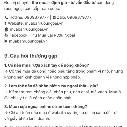
Đơn vị chuyên
thu mua – định giá – tư vấn đầu tư
các dòng
rượu ngoại cao cấp toàn quốc.
📞 Hotline:
0909379777
| ☎️ Zalo:
0909379777
🌐 Website:
muabanruoungoai.vn
🏠
muabanruoungoai.vn
👍 Facebook:
Thu Mua Lại Rượu Ngoại
▶️
muabanruoungoai.vn
9. Câu hỏi thường gặp.
1. Có nên mua rượu xách tay để uống không?
→ Có thể mua để uống hoặc biếu tặng trong phạm vi nhỏ, nhưng
không nên kinh doanh vì không hợp pháp.
2. Làm thế nào để phân biệt rượu ngoại thật – giả?
→ Kiểm tra tem chống giả, nhãn phụ, nắp chai, mã vạch. Mua ở
địa chỉ uy tín là cách chắc chắn nhất.
3. Mua rượu ngoại online có an toàn không?
→ Chỉ an toàn nếu mua ở website uy tín, có chính sách đổi trả
và giấy phép kinh doanh.