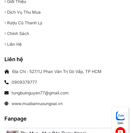
Giới Thiệu
Dịch Vụ Thu Mua
Rượu Cũ Thanh Lý
Chính Sách
Liên Hệ
Liên hệ
Địa Chỉ : 527/1J Phan Văn Trị Gò Vấp. TP HCM
0909379777
tungbuinguyen77@gmail.com
www.muabanruoungoai.vn
Fanpage
Zalo