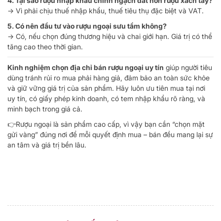
4. Tại sao rượu nhập khẩu chính ngạch đắt hơn rượu xách tay?
→ Vì phải chịu thuế nhập khẩu, thuế tiêu thụ đặc biệt và VAT.
5. Có nên đầu tư vào rượu ngoại sưu tầm không?
→ Có, nếu chọn đúng thương hiệu và chai giới hạn. Giá trị có thể
tăng cao theo thời gian.
Kinh nghiệm chọn địa chỉ bán rượu ngoại uy tín
giúp người tiêu
dùng tránh rủi ro mua phải hàng giả, đảm bảo an toàn sức khỏe
và giữ vững giá trị của sản phẩm. Hãy luôn ưu tiên mua tại nơi
uy tín, có giấy phép kinh doanh, có tem nhập khẩu rõ ràng, và
minh bạch trong giá cả.
👉Rượu ngoại là sản phẩm cao cấp, vì vậy bạn cần “chọn mặt
gửi vàng” đúng nơi để mỗi quyết định mua – bán đều mang lại sự
an tâm và giá trị bền lâu.