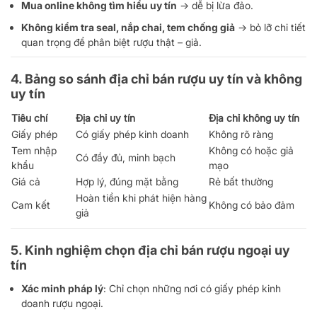
Mua online không tìm hiểu uy tín
→ dễ bị lừa đảo.
Không kiểm tra seal, nắp chai, tem chống giả
→ bỏ lỡ chi tiết
quan trọng để phân biệt rượu thật – giả.
4. Bảng so sánh địa chỉ bán rượu uy tín và không
uy tín
Tiêu chí
Địa chỉ uy tín
Địa chỉ không uy tín
Giấy phép
Có giấy phép kinh doanh
Không rõ ràng
Tem nhập
Không có hoặc giả
Có đầy đủ, minh bạch
khẩu
mạo
Giá cả
Hợp lý, đúng mặt bằng
Rẻ bất thường
Hoàn tiền khi phát hiện hàng
Cam kết
Không có bảo đảm
giả
5. Kinh nghiệm chọn địa chỉ bán rượu ngoại uy
tín
Xác minh pháp lý
: Chỉ chọn những nơi có giấy phép kinh
doanh rượu ngoại.