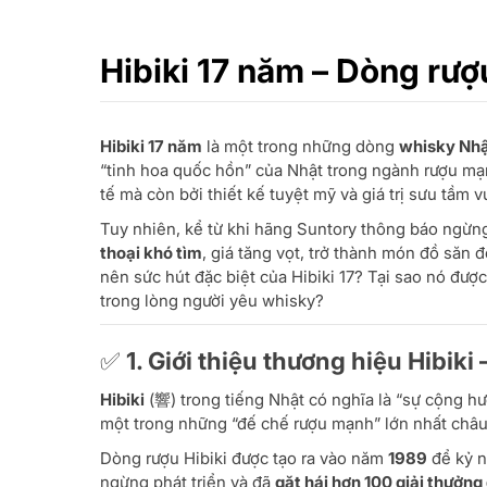
Hibiki 17 năm – Dòng rượ
Hibiki 17 năm
là một trong những dòng
whisky Nhật
“tinh hoa quốc hồn” của Nhật trong ngành rượu mạn
tế mà còn bởi thiết kế tuyệt mỹ và giá trị sưu tầm vư
Tuy nhiên, kể từ khi hãng Suntory thông báo ngừng 
thoại khó tìm
, giá tăng vọt, trở thành món đồ săn 
nên sức hút đặc biệt của Hibiki 17? Tại sao nó đư
trong lòng người yêu whisky?
✅ 1. Giới thiệu thương hiệu Hibik
Hibiki
(響) trong tiếng Nhật có nghĩa là “sự cộng h
một trong những “đế chế rượu mạnh” lớn nhất châu
Dòng rượu Hibiki được tạo ra vào năm
1989
để kỷ n
ngừng phát triển và đã
gặt hái hơn 100 giải thưởng