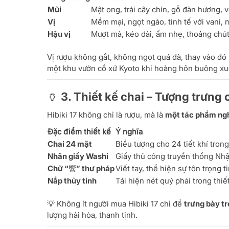
Mũi
Mật ong, trái cây chín, gỗ đàn hương,
Vị
Mềm mại, ngọt ngào, tinh tế với vani,
Hậu vị
Mượt mà, kéo dài, ấm nhẹ, thoảng chút
Vị rượu không gắt, không ngọt quá đà, thay vào đó
một khu vườn cổ xứ Kyoto khi hoàng hôn buông xu
🏺 3. Thiết kế chai – Tượng trưn
Hibiki 17 không chỉ là rượu, mà là
một tác phẩm ngh
Đặc điểm thiết kế
Ý nghĩa
Chai 24 mặt
Biểu tượng cho 24 tiết khí tron
Nhãn giấy Washi
Giấy thủ công truyền thống Nhậ
Chữ “響” thư pháp
Viết tay, thể hiện sự tôn trọng 
Nắp thủy tinh
Tái hiện nét quý phái trong thiế
💡 Không ít người mua Hibiki 17 chỉ để
trưng bày t
lượng hài hòa, thanh tịnh.