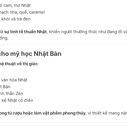
 vỏ cam, mơ Nhật
 mạch nha, quế, caramel
 khói và trà đen
 là
sự tinh tế thuần Nhật
, khiến người thưởng thức như đang đi v
ống.
g cho mỹ học Nhật Bản
ệ thuật về thị giác
:
g văn hóa Nhật
t Bản
tinh thần Zen
t kế Nhật cổ điển
rong tủ rượu hoặc làm vật phẩm phong thủy
, vì thiết kế mang nă