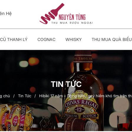
iên Hệ
CŨ THANH LÝ
COGNAC
WHISKY
THU MUA QUÀ BIẾU
TIN TỨC
g chủ
/
Tin Tức
/
Hibiki 17 năm – Dòng rượu quý hiếm khó tìm trên th