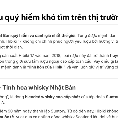
u quý hiếm khó tìm trên thị trườ
 Bản quý hiếm và danh giá nhất thế giới
. Từng được mệnh danh
h, Hibiki 17 không chỉ chinh phục người yêu rượu bởi hương vị t
ợt thời gian.
sản xuất Hibiki 17 vào năm 2018, loại rượu này đã trở thành
huy
đón trong giới sưu tầm rượu ngoại cao cấp toàn cầu. Vậy điều gì 
ợc mệnh danh là
“linh hồn của Hibiki”
và vẫn luôn giữ vị trí vững 
i – Tinh hoa whisky Nhật Bản
ưởng”, là dòng
blended whisky cao cấp nhất
của tập đoàn
Sunto
 Á.
iệm 90 năm ngày thành lập Suntory. Từ đó đến nay, Hibiki khôn
 quốc tế
, vượt qua cả những dòng whisky Scotland lâu đời về hư