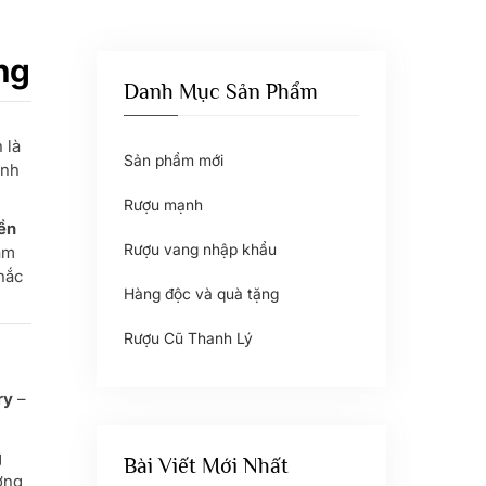
ng
Danh Mục Sản Phẩm
 là
Sản phẩm mới
inh
Rượu mạnh
ền
Rượu vang nhập khẩu
làm
chắc
Hàng độc và quà tặng
Rượu Cũ Thanh Lý
ry
–
g
Bài Viết Mới Nhất
ơng