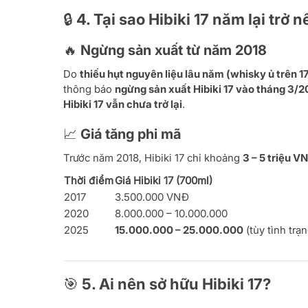
🔒 4. Tại sao Hibiki 17 năm lại trở 
🔥 Ngừng sản xuất từ năm 2018
Do
thiếu hụt nguyên liệu lâu năm (whisky ủ trên 1
thông báo
ngừng sản xuất Hibiki 17 vào tháng 3/2
Hibiki 17 vẫn chưa trở lại
.
📈 Giá tăng phi mã
Trước năm 2018, Hibiki 17 chỉ khoảng
3 – 5 triệu V
Thời điểm
Giá Hibiki 17 (700ml)
2017
3.500.000 VNĐ
2020
8.000.000 – 10.000.000
2025
15.000.000 – 25.000.000
(tùy tình trạ
🎯 5. Ai nên sở hữu Hibiki 17?