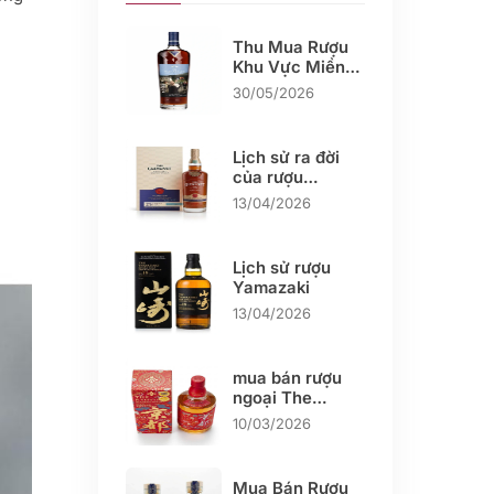
Thu Mua Rượu
Khu Vực Miền
Tây
30/05/2026
Lịch sử ra đời
của rượu
Glenlivet
13/04/2026
Lịch sử rượu
Yamazaki
13/04/2026
mua bán rượu
ngoại The
KYOTO
10/03/2026
Mua Bán Rượu