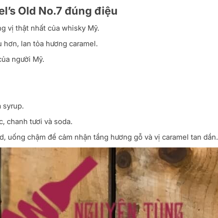
l’s Old No.7 đúng điệu
 vị thật nhất của whisky Mỹ.
u hơn, lan tỏa hương caramel.
của người Mỹ.
 syrup.
ec, chanh tươi và soda.
d, uống chậm để cảm nhận tầng hương gỗ và vị caramel tan dần.