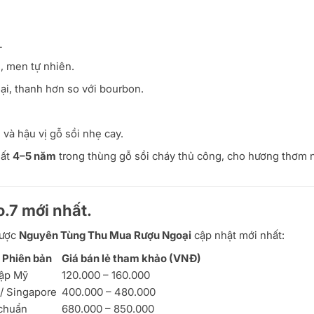
L
, men tự nhiên.
ại, thanh hơn so với bourbon.
 và hậu vị gỗ sồi nhẹ cay.
hất
4–5 năm
trong thùng gỗ sồi cháy thủ công, cho hương thơm 
o.7 mới nhất.
ược
Nguyên Tùng Thu Mua Rượu Ngoại
cập nhật mới nhất:
/ Phiên bản
Giá bán lẻ tham khảo (VNĐ)
hập Mỹ
120.000 – 160.000
/ Singapore
400.000 – 480.000
 chuẩn
680.000 – 850.000