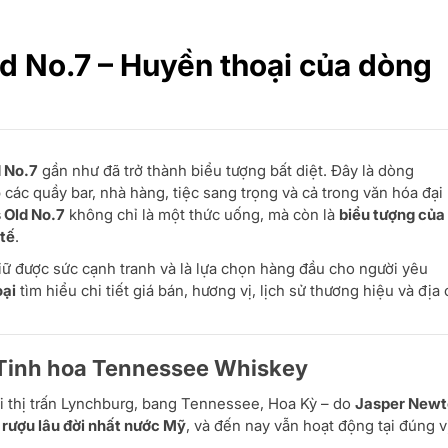
ld No.7 – Huyền thoại của dòng
d No.7
gần như đã trở thành biểu tượng bất diệt. Đây là dòng
p các quầy bar, nhà hàng, tiệc sang trọng và cả trong văn hóa đại
 Old No.7
không chỉ là một thức uống, mà còn là
biểu tượng của
tế
.
iữ được sức cạnh tranh và là lựa chọn hàng đầu cho người yêu
ại
tìm hiểu chi tiết giá bán, hương vị, lịch sử thương hiệu và địa 
– Tinh hoa Tennessee Whiskey
tại thị trấn Lynchburg, bang Tennessee, Hoa Kỳ – do
Jasper New
rượu lâu đời nhất nước Mỹ
, và đến nay vẫn hoạt động tại đúng vị