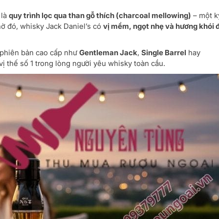
 là
quy trình lọc qua than gỗ thích (charcoal mellowing)
– một k
hờ đó, whisky Jack Daniel’s có
vị mềm, ngọt nhẹ và hương khói 
 phiên bản cao cấp như
Gentleman Jack
,
Single Barrel
hay
vị thế số 1 trong lòng người yêu whisky toàn cầu.