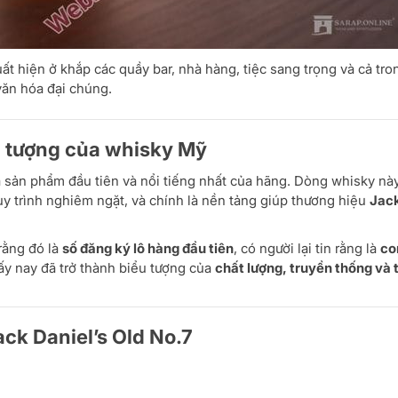
 hiện ở khắp các quầy bar, nhà hàng, tiệc sang trọng và cả tro
văn hóa đại chúng.
ểu tượng của whisky Mỹ
là sản phẩm đầu tiên và nổi tiếng nhất của hãng. Dòng whisky nà
uy trình nghiêm ngặt, và chính là nền tảng giúp thương hiệu
Jac
 rằng đó là
số đăng ký lô hàng đầu tiên
, có người lại tin rằng là
co
n ấy nay đã trở thành biểu tượng của
chất lượng, truyền thống và 
ack Daniel’s Old No.7