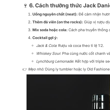
🍷 6.
Cách thưởng thức Jack Danie
Uống nguyên chất (neat):
Để cảm nhận hương
Thêm đá viên (on the rocks):
Giúp vị rượu dị
Mix soda hoặc cola:
Cách pha truyền thống 
Cocktail gợi ý:
Jack & Cola
: Rượu và coca theo tỉ lệ 1:2.
Whiskey Sour
: Pha cùng nước cốt chanh và
Lynchburg Lemonade
: Kết hợp với triple s
👉
Mẹo nhỏ:
Dùng ly tumbler hoặc ly Old Fashione