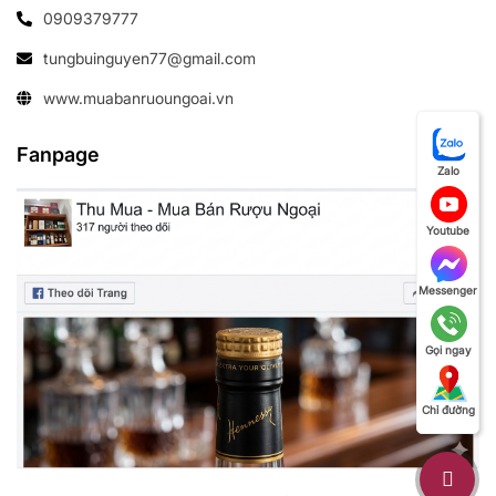
0909379777
tungbuinguyen77@gmail.com
www.muabanruoungoai.vn
Fanpage
Zalo
Youtube
Messenger
Gọi ngay
Chỉ đường