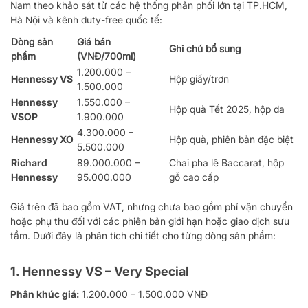
Nam theo khảo sát từ các hệ thống phân phối lớn tại TP.HCM,
Hà Nội và kênh duty-free quốc tế:
Dòng sản
Giá bán
Ghi chú bổ sung
phẩm
(VNĐ/700ml)
1.200.000 –
Hennessy VS
Hộp giấy/trơn
1.500.000
Hennessy
1.550.000 –
Hộp quà Tết 2025, hộp da
VSOP
1.900.000
4.300.000 –
Hennessy XO
Hộp quà, phiên bản đặc biệt
5.500.000
Richard
89.000.000 –
Chai pha lê Baccarat, hộp
Hennessy
95.000.000
gỗ cao cấp
Giá trên đã bao gồm VAT, nhưng chưa bao gồm phí vận chuyển
hoặc phụ thu đối với các phiên bản giới hạn hoặc giao dịch sưu
tầm. Dưới đây là phân tích chi tiết cho từng dòng sản phẩm:
1.
Hennessy VS – Very Special
Phân khúc giá:
1.200.000 – 1.500.000 VNĐ