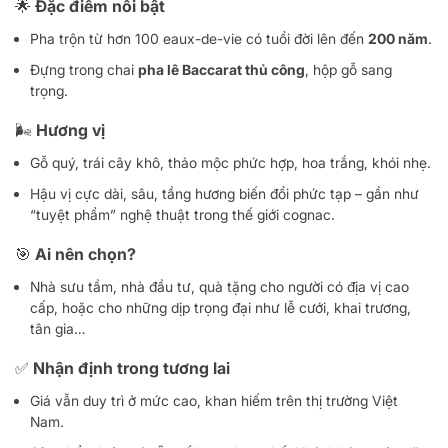
🌟 Đặc điểm nổi bật
Pha trộn từ hơn 100 eaux-de-vie có tuổi đời lên đến
200 năm
.
Đựng trong chai
pha lê Baccarat thủ công
, hộp gỗ sang
trọng.
🌬️ Hương vị
Gỗ quý, trái cây khô, thảo mộc phức hợp, hoa trắng, khói nhẹ.
Hậu vị cực dài, sâu, tầng hương biến đổi phức tạp – gần như
“tuyệt phẩm” nghệ thuật trong thế giới cognac.
🎯 Ai nên chọn?
Nhà sưu tầm, nhà đầu tư, quà tặng cho người có địa vị cao
cấp, hoặc cho những dịp trọng đại như lễ cưới, khai trương,
tân gia…
✅ Nhận định trong tương lai
Giá vẫn duy trì ở mức cao, khan hiếm trên thị trường Việt
Nam.