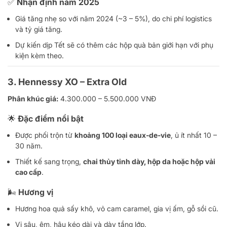
✅ Nhận định năm 2025
Giá tăng nhẹ so với năm 2024 (~3 – 5%), do chi phí logistics
và tỷ giá tăng.
Dự kiến dịp Tết sẽ có thêm các hộp quà bản giới hạn với phụ
kiện kèm theo.
3.
Hennessy XO – Extra Old
Phân khúc giá:
4.300.000 – 5.500.000 VNĐ
🌟 Đặc điểm nổi bật
Được phối trộn từ
khoảng 100 loại eaux-de-vie
, ủ ít nhất 10 –
30 năm.
Thiết kế sang trọng,
chai thủy tinh dày, hộp da hoặc hộp vải
cao cấp
.
🌬️ Hương vị
Hương hoa quả sấy khô, vỏ cam caramel, gia vị ấm, gỗ sồi cũ.
Vị sâu, êm, hậu kéo dài và dày tầng lớp.