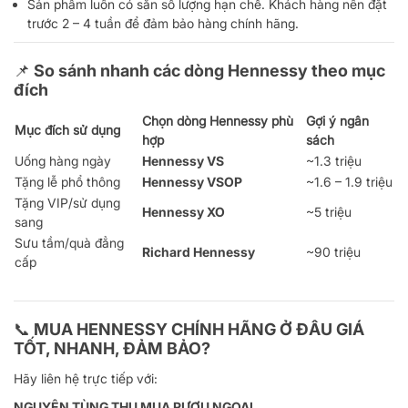
Sản phẩm luôn có sẵn số lượng hạn chế. Khách hàng nên đặt
trước 2 – 4 tuần để đảm bảo hàng chính hãng.
📌 So sánh nhanh các dòng Hennessy theo mục
đích
Chọn dòng Hennessy phù
Gợi ý ngân
Mục đích sử dụng
hợp
sách
Uống hàng ngày
Hennessy VS
~1.3 triệu
Tặng lễ phổ thông
Hennessy VSOP
~1.6 – 1.9 triệu
Tặng VIP/sử dụng
Hennessy XO
~5 triệu
sang
Sưu tầm/quà đẳng
Richard Hennessy
~90 triệu
cấp
📞 MUA HENNESSY CHÍNH HÃNG Ở ĐÂU GIÁ
TỐT, NHANH, ĐẢM BẢO?
Hãy liên hệ trực tiếp với:
NGUYÊN TÙNG THU MUA RƯỢU NGOẠI