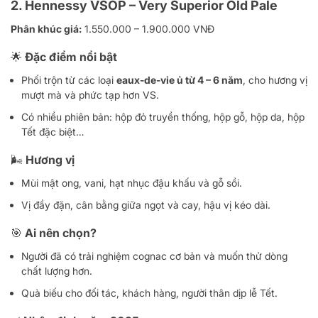
2.
Hennessy VSOP – Very Superior Old Pale
Phân khúc giá:
1.550.000 – 1.900.000 VNĐ
🌟 Đặc điểm nổi bật
Phối trộn từ các loại
eaux-de-vie ủ từ 4 – 6 năm
, cho hương vị
mượt mà và phức tạp hơn VS.
Có nhiều phiên bản: hộp đỏ truyền thống, hộp gỗ, hộp da, hộp
Tết đặc biệt…
🌬️ Hương vị
Mùi mật ong, vani, hạt nhục đậu khấu và gỗ sồi.
Vị đầy đặn, cân bằng giữa ngọt và cay, hậu vị kéo dài.
🎯 Ai nên chọn?
Người đã có trải nghiệm cognac cơ bản và muốn thử dòng
chất lượng hơn.
Quà biếu cho đối tác, khách hàng, người thân dịp lễ Tết.