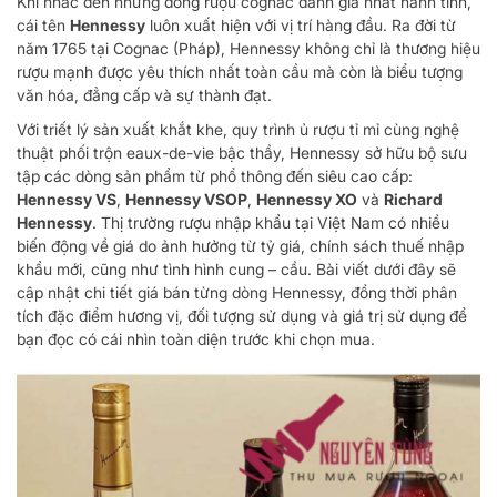
Khi nhắc đến những dòng rượu cognac danh giá nhất hành tinh,
cái tên
Hennessy
luôn xuất hiện với vị trí hàng đầu. Ra đời từ
năm 1765 tại Cognac (Pháp), Hennessy không chỉ là thương hiệu
rượu mạnh được yêu thích nhất toàn cầu mà còn là biểu tượng
văn hóa, đẳng cấp và sự thành đạt.
Với triết lý sản xuất khắt khe, quy trình ủ rượu tỉ mỉ cùng nghệ
thuật phối trộn eaux-de-vie bậc thầy, Hennessy sở hữu bộ sưu
tập các dòng sản phẩm từ phổ thông đến siêu cao cấp:
Hennessy VS
,
Hennessy VSOP
,
Hennessy XO
và
Richard
Hennessy
. Thị trường rượu nhập khẩu tại Việt Nam có nhiều
biến động về giá do ảnh hưởng từ tỷ giá, chính sách thuế nhập
khẩu mới, cũng như tình hình cung – cầu. Bài viết dưới đây sẽ
cập nhật chi tiết giá bán từng dòng Hennessy, đồng thời phân
tích đặc điểm hương vị, đối tượng sử dụng và giá trị sử dụng để
bạn đọc có cái nhìn toàn diện trước khi chọn mua.