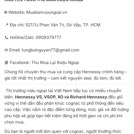
🌐 Website:
Muabanruoungoai.vn
📍 Địa chỉ: 527/1J Phan Văn Trị, Gò Vấp, TP. HCM
📞 Hotline/Zalo:
0909379777
✉ Email:
tungbuinguyen77@gmail.com
📘 Facebook:
Thu Mua Lại Rượu Ngoại
Chúng tôi chuyên thu mua và cung cấp Hennessy chính hãng –
giá tốt nhất thị trường – cam kết nguyên seal, đủ tem, đủ bill.
Thị trường rượu ngoại tại Việt Nam tiếp tục có nhiều chuyển
biến.
Hennessy VS, VSOP, XO và Richard Hennessy
đều giữ
vững vị thế dẫn đầu phân khúc cognac từ phổ thông đến siêu
cao cấp. Việc nắm rõ đặc điểm từng dòng, mức giá và đối tượng
phù hợp sẽ giúp bạn tiết kiệm đáng kể thời gian và chi phí khi
chọn mua.
Dù bạn là người mới làm quen với cognac, người thưởng thức