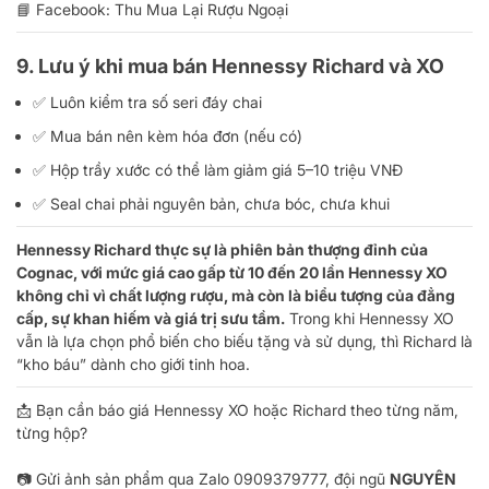
📘 Facebook:
Thu Mua Lại Rượu Ngoại
9. Lưu ý khi mua bán Hennessy Richard và XO
✅ Luôn kiểm tra số seri đáy chai
✅ Mua bán nên kèm hóa đơn (nếu có)
✅ Hộp trầy xước có thể làm giảm giá 5–10 triệu VNĐ
✅ Seal chai phải nguyên bản, chưa bóc, chưa khui
Hennessy Richard thực sự là phiên bản thượng đỉnh của
Cognac, với mức giá cao gấp từ 10 đến 20 lần Hennessy XO
không chỉ vì chất lượng rượu, mà còn là biểu tượng của đẳng
cấp, sự khan hiếm và giá trị sưu tầm.
Trong khi Hennessy XO
vẫn là lựa chọn phổ biến cho biếu tặng và sử dụng, thì Richard là
“kho báu” dành cho giới tinh hoa.
📩 Bạn cần báo giá Hennessy XO hoặc Richard theo từng năm,
từng hộp?
📷 Gửi ảnh sản phẩm qua Zalo
0909379777
, đội ngũ
NGUYÊN