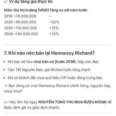
📈 Ví dụ tăng giá thực tế:
Năm
Giá thị trường (VNĐ)
Tăng so với năm trước
2018
~78.000.000
–
2020
~95.000.000
+22%
2025
~115.000.000
+21%
2026
~130.000.000
+13%
7. Khi nào nên bán lại Hennessy Richard?
Khi bạn sở hữu
chai bản cũ (trước 2018)
, hộp còn đẹp
Cận Tết Nguyên Đán, giá Richard luôn tăng mạnh
Khi có khách đặt mua quà biếu VIP hoặc dùng trưng bày
📌 Bạn đang có chai Hennessy Richard chính hãng, nguyên hộp,
chưa khui?
👉 Hãy liên hệ ngay
NGUYÊN TÙNG THU MUA RƯỢU NGOẠI
để
được định giá và giao dịch nhanh.