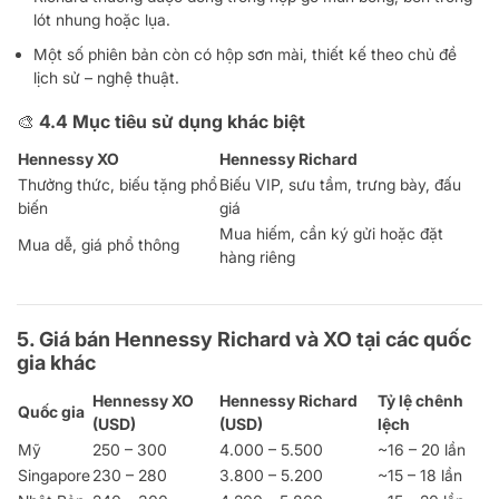
lót nhung hoặc lụa.
Một số phiên bản còn có hộp sơn mài, thiết kế theo chủ đề
lịch sử – nghệ thuật.
🎨 4.4 Mục tiêu sử dụng khác biệt
Hennessy XO
Hennessy Richard
Thưởng thức, biếu tặng phổ
Biếu VIP, sưu tầm, trưng bày, đấu
biến
giá
Mua hiếm, cần ký gửi hoặc đặt
Mua dễ, giá phổ thông
hàng riêng
5. Giá bán Hennessy Richard và XO tại các quốc
gia khác
Hennessy XO
Hennessy Richard
Tỷ lệ chênh
Quốc gia
(USD)
(USD)
lệch
Mỹ
250 – 300
4.000 – 5.500
~16 – 20 lần
Singapore
230 – 280
3.800 – 5.200
~15 – 18 lần