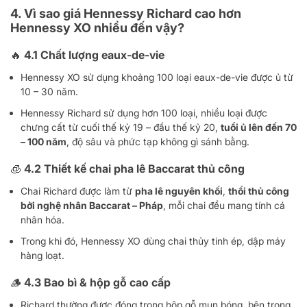
4. Vì sao giá Hennessy Richard cao hơn
Hennessy XO nhiều đến vậy?
🔥 4.1 Chất lượng eaux-de-vie
Hennessy XO sử dụng khoảng 100 loại eaux-de-vie được ủ từ
10 – 30 năm.
Hennessy Richard sử dụng hơn 100 loại, nhiều loại được
chưng cất từ cuối thế kỷ 19 – đầu thế kỷ 20,
tuổi ủ lên đến 70
– 100 năm
, độ sâu và phức tạp không gì sánh bằng.
🧊 4.2 Thiết kế chai pha lê Baccarat thủ công
Chai Richard được làm từ
pha lê nguyên khối
,
thổi thủ công
bởi nghệ nhân Baccarat – Pháp
, mỗi chai đều mang tính cá
nhân hóa.
Trong khi đó, Hennessy XO dùng chai thủy tinh ép, dập máy
hàng loạt.
🪵 4.3 Bao bì & hộp gỗ cao cấp
Richard thường được đóng trong hộp gỗ mun bóng, bên trong