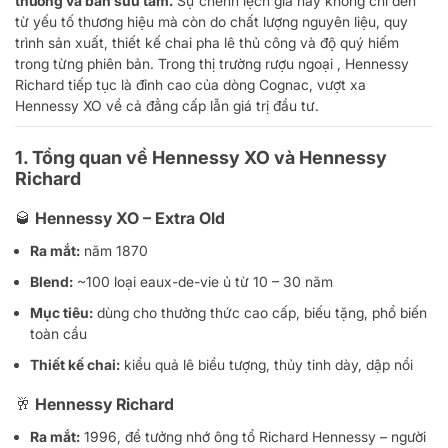
thường và bản sưu tầm.
Sự chênh lệch giá này không chỉ đến
từ yếu tố thương hiệu mà còn do chất lượng nguyên liệu, quy
trình sản xuất, thiết kế chai pha lê thủ công và độ quý hiếm
trong từng phiên bản. Trong thị trường rượu ngoại , Hennessy
Richard tiếp tục là đỉnh cao của dòng Cognac, vượt xa
Hennessy XO về cả đẳng cấp lẫn giá trị đầu tư.
1. Tổng quan về Hennessy XO và Hennessy
Richard
🥃 Hennessy XO – Extra Old
Ra mắt:
năm 1870
Blend:
~100 loại eaux-de-vie ủ từ 10 – 30 năm
Mục tiêu:
dùng cho thưởng thức cao cấp, biếu tặng, phổ biến
toàn cầu
Thiết kế chai:
kiểu quả lê biểu tượng, thủy tinh dày, dập nổi
🥂 Hennessy Richard
Ra mắt:
1996, để tưởng nhớ ông tổ Richard Hennessy – người