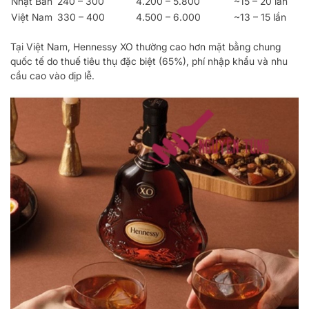
Nhật Bản
240 – 300
4.200 – 5.800
~15 – 20 lần
Việt Nam
330 – 400
4.500 – 6.000
~13 – 15 lần
Tại Việt Nam, Hennessy XO thường cao hơn mặt bằng chung
quốc tế do thuế tiêu thụ đặc biệt (65%), phí nhập khẩu và nhu
cầu cao vào dịp lễ.