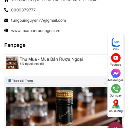
0909379777
tungbuinguyen77@gmail.com
www.muabanruoungoai.vn
Fanpage
Zalo
Youtube
Messenger
Gọi ngay
Chỉ đường