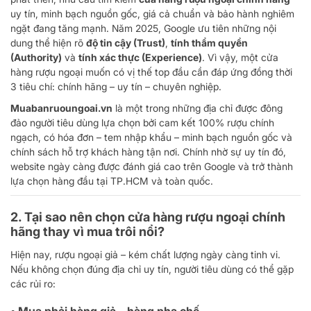
uy tín, minh bạch nguồn gốc, giá cả chuẩn và bảo hành nghiêm
ngặt đang tăng mạnh. Năm 2025, Google ưu tiên những nội
dung thể hiện rõ
độ tin cậy (Trust)
,
tính thẩm quyền
(Authority)
và
tính xác thực (Experience)
. Vì vậy, một cửa
hàng rượu ngoại muốn có vị thế top đầu cần đáp ứng đồng thời
3 tiêu chí: chính hãng – uy tín – chuyên nghiệp.
Muabanruoungoai.vn
là một trong những địa chỉ được đông
đảo người tiêu dùng lựa chọn bởi cam kết 100% rượu chính
ngạch, có hóa đơn – tem nhập khẩu – minh bạch nguồn gốc và
chính sách hỗ trợ khách hàng tận nơi. Chính nhờ sự uy tín đó,
website ngày càng được đánh giá cao trên Google và trở thành
lựa chọn hàng đầu tại TP.HCM và toàn quốc.
2. Tại sao nên chọn cửa hàng rượu ngoại chính
hãng thay vì mua trôi nổi?
Hiện nay, rượu ngoại giả – kém chất lượng ngày càng tinh vi.
Nếu không chọn đúng địa chỉ uy tín, người tiêu dùng có thể gặp
các rủi ro: