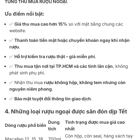
TÙNG THU MUA RƯỢU NGOẠI
.
Ưu điểm nổi bật:
✅
Giá thu mua cao hơn 15%
so với mặt bằng chung các
website.
✅
Thanh toán tiền mặt hoặc chuyển khoản ngay khi nhận
rượu
.
✅
Hỗ trợ kiểm tra rượu thật – giả miễn phí
.
✅
Thu mua tận nơi tại TP.HCM và các tỉnh lân cận
, không
phát sinh phụ phí.
✅ Nhận thu mua
rượu không hộp, không tem nhưng còn
nguyên niêm phong
.
✅
Bảo mật tuyệt đối thông tin giao dịch
.
4. Những loại rượu ngoại được săn đón dịp Tết
Dung
Tình trạng được mua giá cao
Dòng rượu phổ biến
tích
nhất
Còn hộp, còn seal, hàng xách tay
Macallan 12, 15, 18
700ml