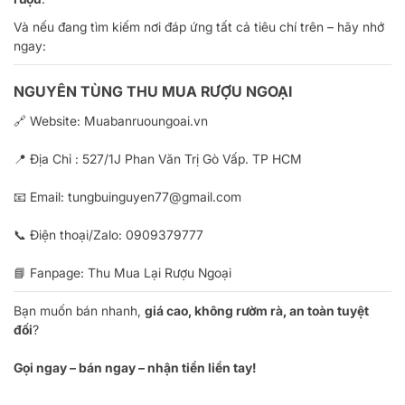
Và nếu đang tìm kiếm nơi đáp ứng tất cả tiêu chí trên – hãy nhớ
ngay:
NGUYÊN TÙNG THU MUA RƯỢU NGOẠI
🔗 Website:
Muabanruoungoai.vn
📍 Địa Chỉ : 527/1J Phan Văn Trị Gò Vấp. TP HCM
📧 Email:
tungbuinguyen77@gmail.com
📞 Điện thoại/Zalo:
0909379777
📘 Fanpage:
Thu Mua Lại Rượu Ngoại
Bạn muốn bán nhanh,
giá cao, không rườm rà, an toàn tuyệt
đối
?
Gọi ngay – bán ngay – nhận tiền liền tay!