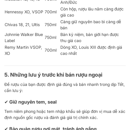
Anh/Đức
Còn hộp, rượu lâu năm càng được
Hennessy XO, VSOP
700ml
giá cao
Càng giữ nguyên bao bì càng dễ
Chivas 18, 21, Ultis
750ml
bán
Johnnie Walker Blue
Bản kỷ niệm, bản giới hạn được
750ml
Label
thu giá cao
Remy Martin VSOP,
Dòng XO, Louis XIII được định giá
700ml
XO
cao nhất
5. Những lưu ý trước khi bán rượu ngoại
Để rượu của bạn được định giá đúng và bán nhanh trong dịp Tết,
cần lưu ý:
✔ Giữ nguyên tem, seal
Tem niêm phong hoặc tem nhập khẩu sẽ giúp đơn vị mua dễ xác
định nguồn gốc rượu và đánh giá giá trị chính xác.
✔ Bảo quản rượu nơi mát, tránh ánh nắng