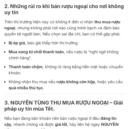
2. Những rủi ro khi bán rượu ngoại cho nơi không
uy tín
Trên thị trường hiện nay có không ít đơn vị nhận
thu mua rượu
ngoại
, nhưng không phải nơi nào cũng minh bạch và đảm bảo
quyền lợi người bán. Nếu chọn sai địa chỉ, bạn có thể gặp phải:
Bị ép giá
, báo giá thấp hơn thị trường.
Mua xong từ chối thanh toán
, nếu rượu bị “nghi ngờ không
chính hãng”.
Thanh toán chậm
, không rõ ràng bằng tiền mặt hoặc chuyển
khoản.
Không nhận thu mua nếu
rượu không còn hộp
, hoặc yêu cầu
quá nhiều thủ tục
.
3.
NGUYÊN TÙNG THU MUA RƯỢU NGOẠI
– Giải
pháp uy tín mùa Tết.
Nếu bạn đang băn khoăn nên bán rượu ngoại ở đâu
đáng tin
cậy
, nhanh chóng và được
giá tốt
, hãy liên hệ ngay
NGUYÊN