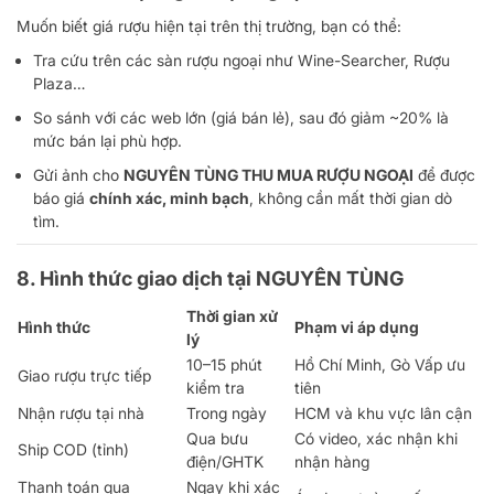
Muốn biết giá rượu hiện tại trên thị trường, bạn có thể:
Tra cứu trên các sàn rượu ngoại như Wine-Searcher, Rượu
Plaza…
So sánh với các web lớn (giá bán lẻ), sau đó giảm ~20% là
mức bán lại phù hợp.
Gửi ảnh cho
NGUYÊN TÙNG THU MUA RƯỢU NGOẠI
để được
báo giá
chính xác, minh bạch
, không cần mất thời gian dò
tìm.
8. Hình thức giao dịch tại NGUYÊN TÙNG
Thời gian xử
Hình thức
Phạm vi áp dụng
lý
10–15 phút
Hồ Chí Minh, Gò Vấp ưu
Giao rượu trực tiếp
kiểm tra
tiên
Nhận rượu tại nhà
Trong ngày
HCM và khu vực lân cận
Qua bưu
Có video, xác nhận khi
Ship COD (tỉnh)
điện/GHTK
nhận hàng
Thanh toán qua
Ngay khi xác