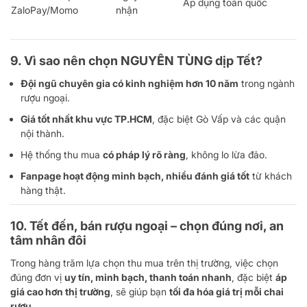
Áp dụng toàn quốc
ZaloPay/Momo
nhận
9. Vì sao nên chọn
NGUYÊN TÙNG
dịp Tết?
Đội ngũ chuyên gia có kinh nghiệm hơn 10 năm
trong ngành
rượu ngoại.
Giá tốt nhất khu vực TP.HCM
, đặc biệt Gò Vấp và các quận
nội thành.
Hệ thống thu mua
có pháp lý rõ ràng
, không lo lừa đảo.
Fanpage hoạt động minh bạch, nhiều đánh giá tốt
từ khách
hàng thật.
10. Tết đến, bán rượu ngoại – chọn đúng nơi, an
tâm nhân đôi
Trong hàng trăm lựa chọn thu mua trên thị trường, việc chọn
đúng đơn vị
uy tín, minh bạch, thanh toán nhanh
, đặc biệt
áp
giá cao hơn thị trường
, sẽ giúp bạn
tối đa hóa giá trị mỗi chai
rượu
.