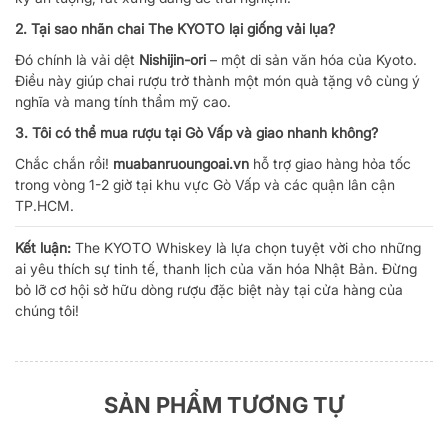
2. Tại sao nhãn chai The KYOTO lại giống vải lụa?
Đó chính là vải dệt
Nishijin-ori
– một di sản văn hóa của Kyoto.
Điều này giúp chai rượu trở thành một món quà tặng vô cùng ý
nghĩa và mang tính thẩm mỹ cao.
3. Tôi có thể mua rượu tại Gò Vấp và giao nhanh không?
Chắc chắn rồi!
muabanruoungoai.vn
hỗ trợ giao hàng hỏa tốc
trong vòng 1-2 giờ tại khu vực Gò Vấp và các quận lân cận
TP.HCM.
Kết luận:
The KYOTO Whiskey là lựa chọn tuyệt vời cho những
ai yêu thích sự tinh tế, thanh lịch của văn hóa Nhật Bản. Đừng
bỏ lỡ cơ hội sở hữu dòng rượu đặc biệt này tại cửa hàng của
chúng tôi!
SẢN PHẨM TƯƠNG TỰ