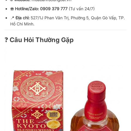
☎️
Hotline/Zalo:
0909 379 777
(Tư vấn 24/7)
📍
Địa chỉ:
527/1J Phan Văn Trị, Phường 5, Quận Gò Vấp, TP.
Hồ Chí Minh.
❓ Câu Hỏi Thường Gặp