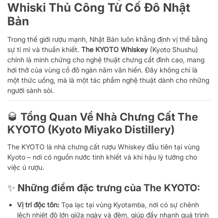
Whiski Thủ Công Từ Cố Đô Nhật
Bản
Trong thế giới rượu mạnh, Nhật Bản luôn khẳng định vị thế bằng
sự tỉ mỉ và thuần khiết.
The KYOTO Whiskey
(Kyoto Shushu)
chính là minh chứng cho nghệ thuật chưng cất đỉnh cao, mang
hơi thở của vùng cố đô ngàn năm văn hiến. Đây không chỉ là
một thức uống, mà là một tác phẩm nghệ thuật dành cho những
người sành sỏi.
🥃 Tổng Quan Về Nhà Chưng Cất The
KYOTO (Kyoto Miyako Distillery)
The KYOTO là nhà chưng cất rượu Whiskey đầu tiên tại vùng
Kyoto – nơi có nguồn nước tinh khiết và khí hậu lý tưởng cho
việc ủ rượu.
✨ Những điểm đặc trưng của The KYOTO:
Vị trí độc tôn:
Tọa lạc tại vùng Kyotamba, nơi có sự chênh
lệch nhiệt độ lớn giữa ngày và đêm, giúp đẩy nhanh quá trình