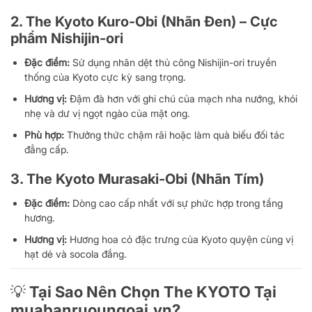
2. The Kyoto Kuro-Obi (Nhãn Đen) – Cực
phẩm Nishijin-ori
Đặc điểm:
Sử dụng nhãn dệt thủ công Nishijin-ori truyền
thống của Kyoto cực kỳ sang trọng.
Hương vị:
Đậm đà hơn với ghi chú của mạch nha nướng, khói
nhẹ và dư vị ngọt ngào của mật ong.
Phù hợp:
Thưởng thức chậm rãi hoặc làm quà biếu đối tác
đẳng cấp.
3. The Kyoto Murasaki-Obi (Nhãn Tím)
Đặc điểm:
Dòng cao cấp nhất với sự phức hợp trong tầng
hương.
Hương vị:
Hương hoa cỏ đặc trưng của Kyoto quyện cùng vị
hạt dẻ và socola đắng.
💡 Tại Sao Nên Chọn The KYOTO Tại
muabanruoungoai.vn?