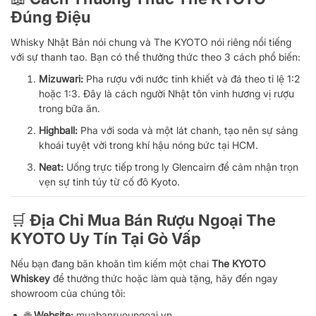
Đúng Điệu
Whisky Nhật Bản nói chung và The KYOTO nói riêng nổi tiếng
với sự thanh tao. Bạn có thể thưởng thức theo 3 cách phổ biến:
Mizuwari:
Pha rượu với nước tinh khiết và đá theo tỉ lệ 1:2
hoặc 1:3. Đây là cách người Nhật tôn vinh hương vị rượu
trong bữa ăn.
Highball:
Pha với soda và một lát chanh, tạo nên sự sảng
khoái tuyệt vời trong khí hậu nóng bức tại HCM.
Neat:
Uống trực tiếp trong ly Glencairn để cảm nhận trọn
vẹn sự tinh túy từ cố đô Kyoto.
🛒 Địa Chỉ Mua Bán Rượu Ngoại The
KYOTO Uy Tín Tại Gò Vấp
Nếu bạn đang băn khoăn tìm kiếm một chai
The KYOTO
Whiskey
để thưởng thức hoặc làm quà tặng, hãy đến ngay
showroom của chúng tôi:
🌐
Website:
muabanruoungoai.vn