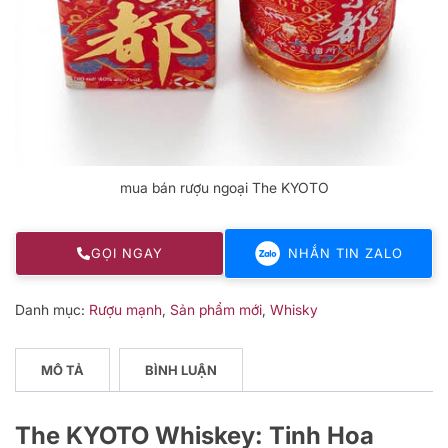
mua bán rượu ngoại The KYOTO
GỌI NGAY
NHẮN TIN ZALO
Danh mục:
Rượu mạnh
,
Sản phẩm mới
,
Whisky
MÔ TẢ
BÌNH LUẬN
The KYOTO Whiskey: Tinh Hoa