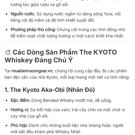
tương tác giữa rượu và gỗ sồi.
Nguồn nước:
Sử dụng nước ngầm từ dòng sông Yura, nổi
tiếng với độ mềm và độ tinh khiết tuyệt đối.
Phương pháp thủ công:
Chưng cất trong các tĩnh đồng nhỏ
để kiểm soát chất lượng hương vị một cách khắt khe nhất.
🎨 Các Dòng Sản Phẩm The KYOTO
Whiskey Đáng Chú Ý
Tại
muabanruoungoai.vn
, chúng tôi cung cấp đầy đủ các phiên
bản đặc sắc của nhà Kyoto, mỗi loại mang một nét cá tính riêng:
1. The Kyoto Aka-Obi (Nhãn Đỏ)
Đặc điểm:
Dòng Blended Whisky mượt mà, dễ uống.
Hương vị:
Sự kết hợp của vani, trái cây chín và một chút vị
cay nhẹ của gỗ sồi.
Phù hợp:
Dành cho những buổi tiệc nhẹ nhàng hoặc người
mới bắt đầu khám phá Whisky Nhật.