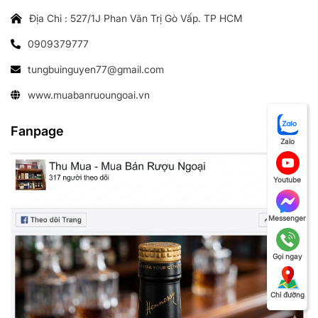
Địa Chỉ : 527/1J Phan Văn Trị Gò Vấp. TP HCM
0909379777
tungbuinguyen77@gmail.com
www.muabanruoungoai.vn
Fanpage
Zalo
Youtube
Messenger
Gọi ngay
Chỉ đường