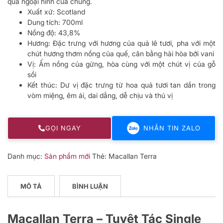
qua ngoại hình của chúng.
Xuất xứ: Scotland
Dung tích: 700ml
Nồng độ: 43,8%
Hương: Đặc trưng với hương của quả lê tươi, pha với một
chút hương thơm nồng của quế, cân bằng hài hòa bởi vani
Vị: Ấm nồng của gừng, hòa cùng với một chút vị của gỗ
sồi
Kết thúc: Dư vị đặc trưng từ hoa quả tươi tan dần trong
vòm miệng, êm ái, dai dẳng, dễ chịu và thú vị
GỌI NGAY
NHẮN TIN ZALO
Danh mục:
Sản phẩm mới
Thẻ:
Macallan Terra
MÔ TẢ
BÌNH LUẬN
Macallan Terra – Tuyệt Tác Single