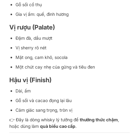
Gỗ sồi cổ thụ
Gia vị ấm: quế, đinh hương
Vị rượu (Palate)
Đậm đà, dầu mượt
Vị sherry rõ nét
Mật ong, cam khô, socola
Một chút cay nhẹ của gừng và tiêu đen
Hậu vị (Finish)
Dài, ấm
Gỗ sồi và cacao đọng lại lâu
Cảm giác sang trọng, tròn vị
👉 Đây là dòng whisky lý tưởng để
thưởng thức chậm
,
hoặc dùng làm
quà biếu cao cấp
.