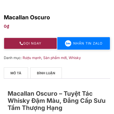
Macallan Oscuro
0
₫
GỌI NGAY
NHẮN TIN ZALO
Danh mục:
Rượu mạnh
,
Sản phẩm mới
,
Whisky
MÔ TẢ
BÌNH LUẬN
Macallan Oscuro – Tuyệt Tác
Whisky Đậm Màu, Đẳng Cấp Sưu
Tầm Thượng Hạng