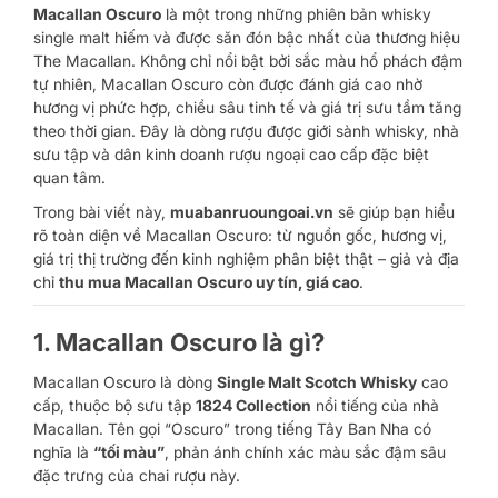
Macallan Oscuro
là một trong những phiên bản whisky
single malt hiếm và được săn đón bậc nhất của thương hiệu
The Macallan. Không chỉ nổi bật bởi sắc màu hổ phách đậm
tự nhiên, Macallan Oscuro còn được đánh giá cao nhờ
hương vị phức hợp, chiều sâu tinh tế và giá trị sưu tầm tăng
theo thời gian. Đây là dòng rượu được giới sành whisky, nhà
sưu tập và dân kinh doanh rượu ngoại cao cấp đặc biệt
quan tâm.
Trong bài viết này,
muabanruoungoai.vn
sẽ giúp bạn hiểu
rõ toàn diện về Macallan Oscuro: từ nguồn gốc, hương vị,
giá trị thị trường đến kinh nghiệm phân biệt thật – giả và địa
chỉ
thu mua Macallan Oscuro uy tín, giá cao
.
1. Macallan Oscuro là gì?
Macallan Oscuro là dòng
Single Malt Scotch Whisky
cao
cấp, thuộc bộ sưu tập
1824 Collection
nổi tiếng của nhà
Macallan. Tên gọi “Oscuro” trong tiếng Tây Ban Nha có
nghĩa là
“tối màu”
, phản ánh chính xác màu sắc đậm sâu
đặc trưng của chai rượu này.