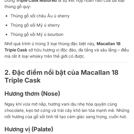
Dòng
Triple Cask Matured
là sự kết hợp hoàn hảo của ba loại
thùng gỗ quý:
Thùng gỗ sồi châu Âu ủ sherry
Thùng gỗ sồi Mỹ ủ sherry
Thùng gỗ sồi Mỹ ủ bourbon
Nhờ quá trình ủ trong 3 loại thùng đặc biệt này,
Macallan 18
Triple Cask
sở hữu hương vị độc đáo, đa tầng và sâu lắng – điều
mà rất ít loại whisky trên thế giới có được.
2. Đặc điểm nổi bật của Macallan 18
Triple Cask
Hương thơm (Nose)
Ngay khi vừa mở nắp, hương vani dịu nhẹ hòa quyện cùng
chocolate, kẹo bơ cứng và trái cây khô lan tỏa mạnh mẽ. Những
nốt hương của gỗ sồi tinh tế tạo cảm giác sang trọng, cuốn hút.
Hương vị (Palate)