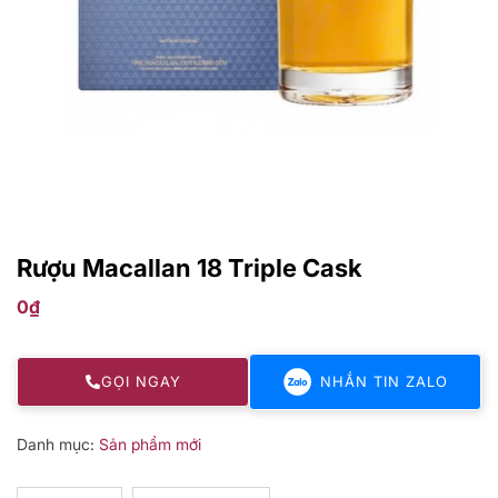
Rượu Macallan 18 Triple Cask
0
₫
GỌI NGAY
NHẮN TIN ZALO
Danh mục:
Sản phẩm mới