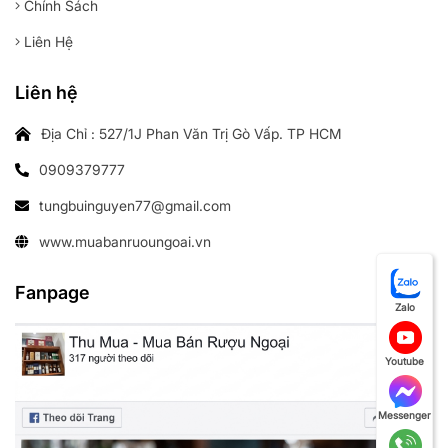
Chính Sách
Liên Hệ
Liên hệ
Địa Chỉ : 527/1J Phan Văn Trị Gò Vấp. TP HCM
0909379777
tungbuinguyen77@gmail.com
www.muabanruoungoai.vn
Fanpage
Zalo
Youtube
Messenger