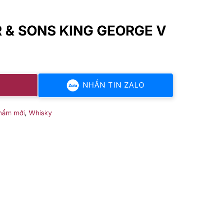
 & SONS KING GEORGE V
NHẮN TIN ZALO
,
hẩm mới
Whisky