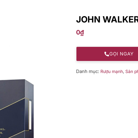
JOHN WALKER
0
₫
GỌI NGAY
Danh mục:
,
Rượu mạnh
Sản p