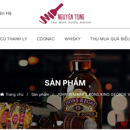
iên Hệ
CŨ THANH LÝ
COGNAC
WHISKY
THU MUA QUÀ BIẾU
SẢN PHẨM
Trang chủ
/
Sản phẩm
/
JOHN WALKER & SONS KING GEORGE 