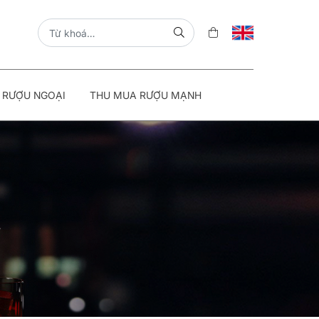
 RƯỢU NGOẠI
THU MUA RƯỢU MẠNH
V