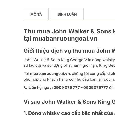
MÔ TẢ
BÌNH LUẬN
Thu mua John Walker & Sons Ki
tại muabanruoungoai.vn
Giới thiệu dịch vụ thu mua John 
John Walker & Sons King George V là dòng whisky th
sử lâu đời và số lượng phát hành giới hạn, King Ge
Tại
muabanruoungoai.vn
, chúng tôi cung cấp
dịc
phù hợp cho khách hàng có nhu cầu bán lại rượu n
📞
Liên hệ ngay: 0909 379 777 – 0909379777
để 
Vì sao John Walker & Sons King G
1. Dòng whisky cao cấp bậc nhất của