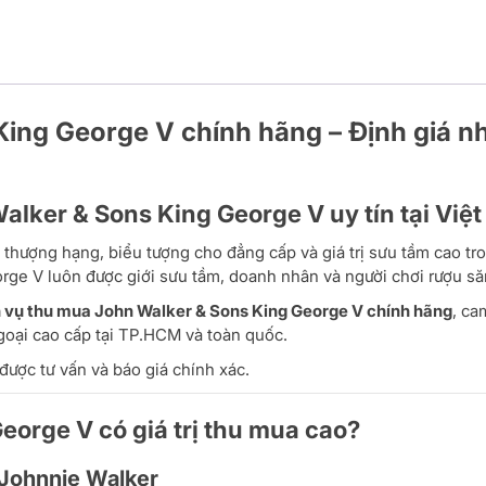
ng George V chính hãng – Định giá nha
Walker & Sons King George V uy tín tại Việ
ượng hạng, biểu tượng cho đẳng cấp và giá trị sưu tầm cao trong 
orge V luôn được giới sưu tầm, doanh nhân và người chơi rượu să
h vụ thu mua John Walker & Sons King George V chính hãng
, ca
goại cao cấp tại TP.HCM và toàn quốc.
được tư vấn và báo giá chính xác.
eorge V có giá trị thu mua cao?
 Johnnie Walker