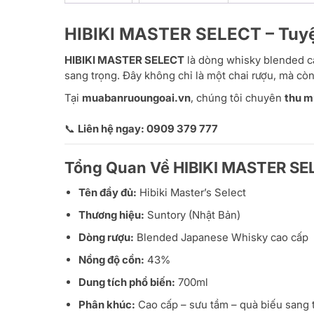
HIBIKI MASTER SELECT – Tuyệ
HIBIKI MASTER SELECT
là dòng whisky blended ca
sang trọng. Đây không chỉ là một chai rượu, mà còn
Tại
muabanruoungoai.vn
, chúng tôi chuyên
thu m
📞
Liên hệ ngay: 0909 379 777
Tổng Quan Về HIBIKI MASTER SE
Tên đầy đủ:
Hibiki Master’s Select
Thương hiệu:
Suntory (Nhật Bản)
Dòng rượu:
Blended Japanese Whisky cao cấp
Nồng độ cồn:
43%
Dung tích phổ biến:
700ml
Phân khúc:
Cao cấp – sưu tầm – quà biếu sang 