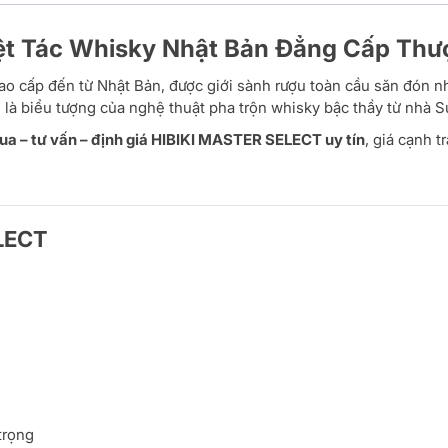
t Tác Whisky Nhật Bản Đẳng Cấp Thư
o cấp đến từ Nhật Bản, được giới sành rượu toàn cầu săn đón nhờ
 là biểu tượng của nghệ thuật pha trộn whisky bậc thầy từ nhà S
ua – tư vấn – định giá HIBIKI MASTER SELECT uy tín
, giá cạnh 
LECT
trọng