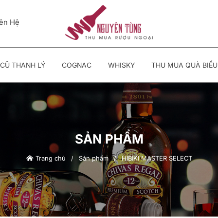
iên Hệ
CŨ THANH LÝ
COGNAC
WHISKY
THU MUA QUÀ BIẾU
SẢN PHẨM
Trang chủ
/
Sản phẩm
/
HIBIKI MASTER SELECT