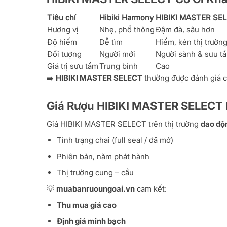
Tiêu chí
Hibiki Harmony
HIBIKI MASTER SE
Hương vị
Nhẹ, phổ thông
Đậm đà, sâu hơn
Độ hiếm
Dễ tìm
Hiếm, kén thị trườn
Đối tượng
Người mới
Người sành & sưu t
Giá trị sưu tầm
Trung bình
Cao
➡️
HIBIKI MASTER SELECT
thường được đánh giá ca
Giá Rượu HIBIKI MASTER SELECT 
Giá HIBIKI MASTER SELECT trên thị trường
dao độ
Tình trạng chai (full seal / đã mở)
Phiên bản, năm phát hành
Thị trường cung – cầu
💡
muabanruoungoai.vn
cam kết:
Thu mua giá cao
Định giá minh bạch