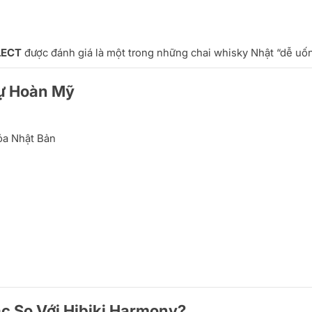
LECT
được đánh giá là một trong những chai whisky Nhật “dễ uốn
Sự Hoàn Mỹ
hóa Nhật Bản
c So Với Hibiki Harmony?