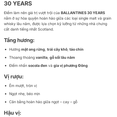
30 YEARS
Điểm làm nên giá trị vượt trội của
BALLANTINES 30 YEARS
nằm ở sự hòa quyện hoàn hảo giữa các loại single malt và grain
whisky lâu năm, được lựa chọn kỹ lưỡng từ những nhà chưng
cất danh tiếng nhất Scotland.
Tầng hương:
Hương
mật ong rừng
,
trái cây khô
,
táo chín
Thoang thoảng
vanilla
,
gỗ sồi lâu năm
Điểm nhấn
socola đen
và
gia vị phương Đông
Vị rượu:
Êm mượt, tròn vị
Ngọt nhẹ, béo mịn
Cân bằng hoàn hảo giữa ngọt – cay – gỗ
Hậu vị: