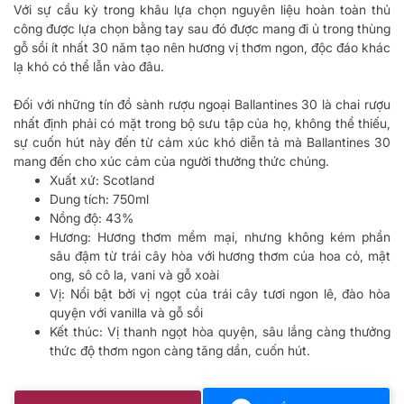
Với sự cầu kỳ trong khâu lựa chọn nguyên liệu hoàn toàn thủ
công được lựa chọn bằng tay sau đó được mang đi ủ trong thùng
gỗ sồi ít nhất 30 năm tạo nên hương vị thơm ngon, độc đáo khác
lạ khó có thể lẫn vào đâu.
Đối với những tín đồ sành rượu ngoại Ballantines 30 là chai rượu
nhất định phải có mặt trong bộ sưu tập của họ, không thể thiếu,
sự cuốn hút này đến từ cảm xúc khó diễn tả mà Ballantines 30
mang đến cho xúc cảm của người thưởng thức chúng.
Xuất xứ: Scotland
Dung tích: 750ml
Nồng độ: 43%
Hương: Hương thơm mềm mại, nhưng không kém phần
sâu đậm từ trái cây hòa với hương thơm của hoa cỏ, mật
ong, sô cô la, vani và gỗ xoài
Vị: Nổi bật bởi vị ngọt của trái cây tươi ngon lê, đào hòa
quyện với vanilla và gỗ sồi
Kết thúc: Vị thanh ngọt hòa quyện, sâu lắng càng thưởng
thức độ thơm ngon càng tăng dần, cuốn hút.