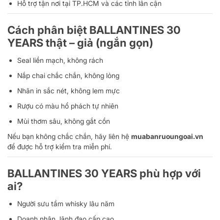
Hỗ trợ tận nơi tại TP.HCM và các tỉnh lân cận
Cách phân biệt BALLANTINES 30
YEARS thật – giả (ngắn gọn)
Seal liền mạch, không rách
Nắp chai chắc chắn, không lỏng
Nhãn in sắc nét, không lem mực
Rượu có màu hổ phách tự nhiên
Mùi thơm sâu, không gắt cồn
Nếu bạn không chắc chắn, hãy liên hệ
muabanruoungoai.vn
để được hỗ trợ kiểm tra miễn phí.
BALLANTINES 30 YEARS phù hợp với
ai?
Người sưu tầm whisky lâu năm
Doanh nhân, lãnh đạo cấp cao