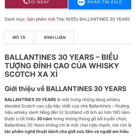
GỌI NGAY
NHẮN TIN ZALO
Danh mục:
Sản phẩm mới
Thẻ:
RƯỢU BALLANTINES 30 YEARS
MÔ TẢ
BÌNH LUẬN
BALLANTINES 30 YEARS – BIỂU
TƯỢNG ĐỈNH CAO CỦA WHISKY
SCOTCH XA XỈ
Giới thiệu về BALLANTINES 30 YEARS
BALLANTINES 30 YEARS
là một trong những dòng whisky
blended Scotch cao cấp bậc nhất của nhà Ballantine’s – thương
hiệu whisky danh tiếng đến từ Scotland với lịch sử hơn 190 năm.
Được ủ tối thiểu
30 năm
trong những thùng gỗ sồi tuyển chọn,
Ballantines 30 Years không chỉ là một chai rượu mạnh, mà còn là
tác phẩm nghệ thuật dành cho giới sưu tầm và người am hiểu