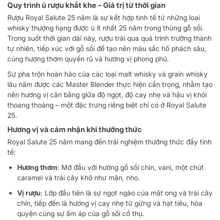
Quy trình ủ rượu khắt khe – Giá trị từ thời gian
Rượu Royal Salute 25 năm là sự kết hợp tinh tế từ những loại
whisky thượng hạng được ủ ít nhất 25 năm trong thùng gỗ sồi.
Trong suốt thời gian dài này, rượu trải qua quá trình trưởng thành
tự nhiên, tiếp xúc với gỗ sồi để tạo nên màu sắc hổ phách sâu,
cùng hương thơm quyến rũ và hương vị phong phú.
Sự pha trộn hoàn hảo của các loại malt whisky và grain whisky
lâu năm được các Master Blender thực hiện cẩn trọng, nhằm tạo
nên hương vị cân bằng giữa độ ngọt, độ cay nhẹ và hậu vị khói
thoang thoảng – một đặc trưng riêng biệt chỉ có ở Royal Salute
25.
Hương vị và cảm nhận khi thưởng thức
Royal Salute 25 năm mang đến trải nghiệm thưởng thức đầy tinh
tế:
Hương thơm
: Mở đầu với hương gỗ sồi chín, vani, một chút
caramel và trái cây khô như mận, nho.
Vị rượu
: Lớp đầu tiên là sự ngọt ngào của mật ong và trái cây
chín, tiếp đến là hương vị cay nhẹ từ gừng và hạt tiêu, hòa
quyện cùng sự ấm áp của gỗ sồi cổ thụ.