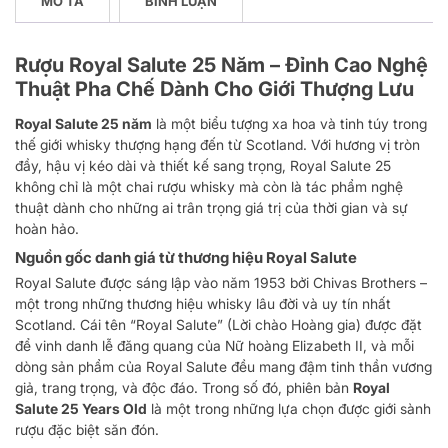
MÔ TẢ
BÌNH LUẬN
Rượu Royal Salute 25 Năm – Đỉnh Cao Nghệ
Thuật Pha Chế Dành Cho Giới Thượng Lưu
Royal Salute 25 năm
là một biểu tượng xa hoa và tinh túy trong
thế giới whisky thượng hạng đến từ Scotland. Với hương vị tròn
đầy, hậu vị kéo dài và thiết kế sang trọng, Royal Salute 25
không chỉ là một chai rượu whisky mà còn là tác phẩm nghệ
thuật dành cho những ai trân trọng giá trị của thời gian và sự
hoàn hảo.
Nguồn gốc danh giá từ thương hiệu Royal Salute
Royal Salute được sáng lập vào năm 1953 bởi Chivas Brothers –
một trong những thương hiệu whisky lâu đời và uy tín nhất
Scotland. Cái tên “Royal Salute” (Lời chào Hoàng gia) được đặt
để vinh danh lễ đăng quang của Nữ hoàng Elizabeth II, và mỗi
dòng sản phẩm của Royal Salute đều mang đậm tinh thần vương
giả, trang trọng, và độc đáo. Trong số đó, phiên bản
Royal
Salute 25 Years Old
là một trong những lựa chọn được giới sành
rượu đặc biệt săn đón.