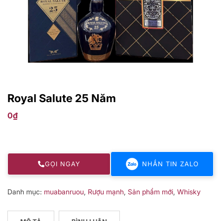
Royal Salute 25 Năm
0
₫
GỌI NGAY
NHẮN TIN ZALO
Danh mục:
muabanruou
,
Rượu mạnh
,
Sản phẩm mới
,
Whisky